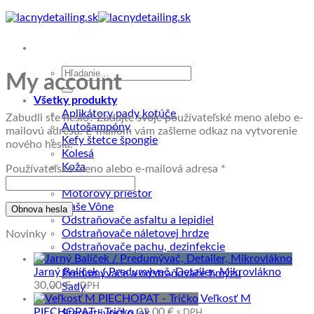
Skip
to
content
Hľadať:
My account
Všetky produkty
Aplikátory pady kotúče
Zabudli ste heslo? Zadajte svoje používateľské meno alebo e-
Autošampóny
mailovú adresu. E-mailom vám zašleme odkaz na vytvorenie
Kefy štetce špongie
nového hesla.
Kolesá
Koža
Povinné
Používateľské meno alebo e-mailová adresa
*
Mikrovlákno
Motorový priestor
Naše Vône
Obnova hesla
Odstraňovače asfaltu a lepidiel
Odstraňovače náletovej hrdze
Novinky
Odstraňovače pachu, dezinfekcie
Ostatné doplnky
Jarný Balíček / Predumývač, Detailer, Mikrovlákno
Predumývače a odstraňovače hmyzu
30,00
€
s DPH
Sady
Veľkosť M
Sklo
PIECHOPAT - Tričko
22,00
€
s DPH
Starostlivosť o lak