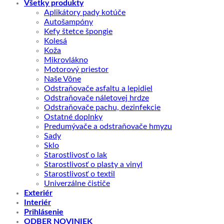
Všetky produkty
Aplikátory pady kotúče
Autošampóny
Kefy štetce špongie
Kolesá
Koža
Mikrovlákno
Motorový priestor
Naše Vône
Odstraňovače asfaltu a lepidiel
Odstraňovače náletovej hrdze
Odstraňovače pachu, dezinfekcie
Ostatné doplnky
Predumývače a odstraňovače hmyzu
Sady
Sklo
Starostlivosť o lak
Starostlivosť o plasty a vinyl
Starostlivosť o textil
Univerzálne čističe
Exteriér
Interiér
Prihlásenie
ODBER NOVINIEK