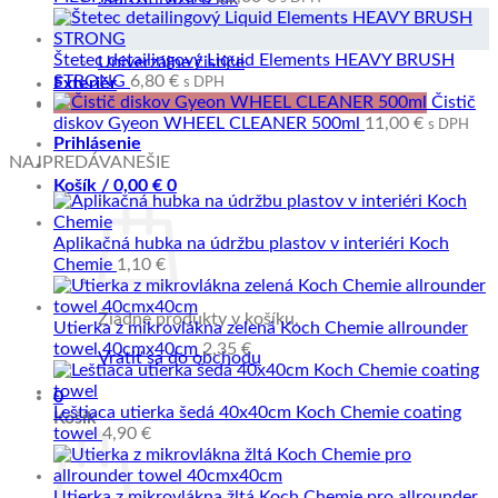
Starostlivosť o plasty a vinyl
Starostlivosť o textil
Štetec detailingový Liquid Elements HEAVY BRUSH
Univerzálne čističe
STRONG
6,80
€
s DPH
Exteriér
Čistič
Interiér
diskov Gyeon WHEEL CLEANER 500ml
11,00
€
s DPH
Prihlásenie
NAJPREDÁVANEŠIE
Košík /
0,00
€
0
Aplikačná hubka na údržbu plastov v interiéri Koch
Chemie
1,10
€
Žiadne produkty v košíku.
Utierka z mikrovlákna zelená Koch Chemie allrounder
towel 40cmx40cm
2,35
€
Vrátiť sa do obchodu
0
Leštiaca utierka šedá 40x40cm Koch Chemie coating
Košík
towel
4,90
€
Utierka z mikrovlákna žltá Koch Chemie pro allrounder