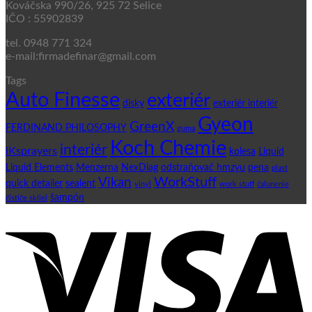
Kováčska 990/26, 925 72 Selice
IČO : 55902839
tel. 0948 771 324
e-mail:firmadefinar@gmail.com
Tags
Auto Finesse
exteriér
disky
exteriér interiér
Gyeon
GreenX
FERDINAND PHILOSOPHY
guma
Koch Chemie
interiér
iKsprayers
kolesa
Liquid
Liquid Elements
Menzerna
NexDiag
odstraňovač hmzyu
pena
plast
WorkStuff
Vikan
quick detailer
sealent
vinyl
work stuff
čalunenie
šampón
čističe skliel