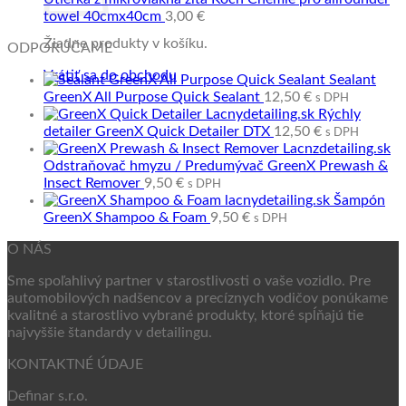
towel 40cmx40cm
3,00
€
Žiadne produkty v košíku.
ODPORÚČAME
Vrátiť sa do obchodu
Sealant
GreenX All Purpose Quick Sealant
12,50
€
s DPH
Rýchly
detailer GreenX Quick Detailer DTX
12,50
€
s DPH
Odstraňovač hmyzu / Predumývač GreenX Prewash &
Insect Remover
9,50
€
s DPH
Šampón
GreenX Shampoo & Foam
9,50
€
s DPH
O NÁS
Sme spoľahlivý partner v starostlivosti o vaše vozidlo. Pre
automobilových nadšencov a precíznych vodičov ponúkame
kvalitné a starostlivo vybrané produkty, ktoré spĺňajú tie
najvyššie štandardy v detailingu.
KONTAKTNÉ ÚDAJE
Definar s.r.o.