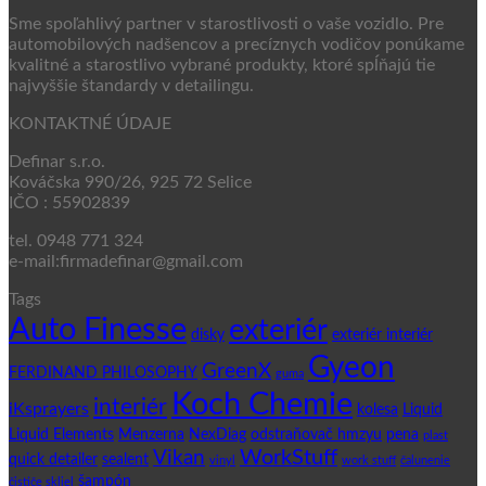
Sme spoľahlivý partner v starostlivosti o vaše vozidlo. Pre
automobilových nadšencov a precíznych vodičov ponúkame
kvalitné a starostlivo vybrané produkty, ktoré spĺňajú tie
najvyššie štandardy v detailingu.
KONTAKTNÉ ÚDAJE
Definar s.r.o.
Kováčska 990/26, 925 72 Selice
IČO : 55902839
tel. 0948 771 324
e-mail:firmadefinar@gmail.com
Tags
Auto Finesse
exteriér
disky
exteriér interiér
Gyeon
GreenX
FERDINAND PHILOSOPHY
guma
Koch Chemie
interiér
iKsprayers
kolesa
Liquid
Liquid Elements
Menzerna
NexDiag
odstraňovač hmzyu
pena
plast
WorkStuff
Vikan
quick detailer
sealent
vinyl
work stuff
čalunenie
šampón
čističe skliel