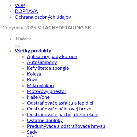
VOP
DOPRAVA
Ochrana osobných údajov
Copyright 2026 ©
LACNYDETAILING.SK
Hľadať:
Všetky produkty
Aplikátory pady kotúče
Autošampóny
Kefy štetce špongie
Kolesá
Koža
Mikrovlákno
Motorový priestor
Naše Vône
Odstraňovače asfaltu a lepidiel
Odstraňovače náletovej hrdze
Odstraňovače pachu, dezinfekcie
Ostatné doplnky
Predumývače a odstraňovače hmyzu
Sady