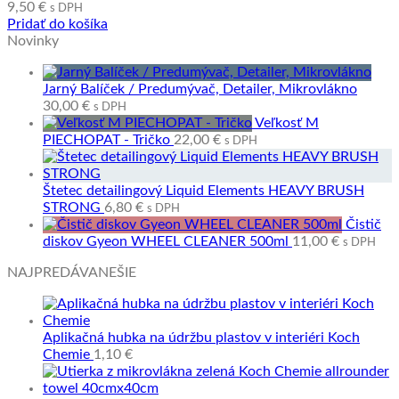
9,50
€
s DPH
Pridať do košíka
Novinky
Jarný Balíček / Predumývač, Detailer, Mikrovlákno
30,00
€
s DPH
Veľkosť M
PIECHOPAT - Tričko
22,00
€
s DPH
Štetec detailingový Liquid Elements HEAVY BRUSH
STRONG
6,80
€
s DPH
Čistič
diskov Gyeon WHEEL CLEANER 500ml
11,00
€
s DPH
NAJPREDÁVANEŠIE
Aplikačná hubka na údržbu plastov v interiéri Koch
Chemie
1,10
€