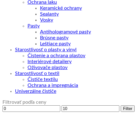
Ochrana laku
Keramické ochrany
Sealanty
Vosky
Pasty
Antihologramové pasty
Brúsne pasty
Leštiace pasty
Starostlivosť o plasty a vinyl
Čistenie a ochrana plastov
Interiérové detailery
Oživovače plastov
Starostlivosť o textil
Čističe textilu
Ochrana a impregnácia
Univerzálne čističe
Filtrovať podľa ceny
Minimálna
Maximálna
Filter
cena
cena