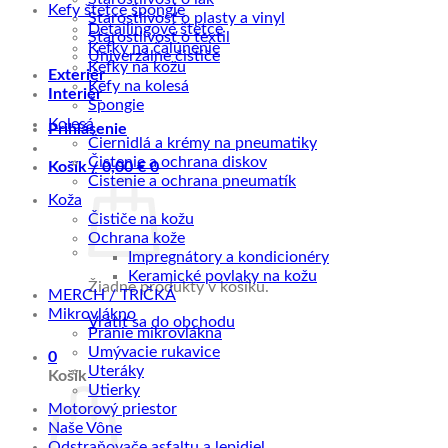
Kefy štetce špongie
Starostlivosť o plasty a vinyl
Detailingové štetce
Starostlivosť o textil
Kefky na čalúnenie
Univerzálne čističe
Kefky na kožu
Exteriér
Kefy na kolesá
Interiér
Špongie
Kolesá
Prihlásenie
Čiernidlá a krémy na pneumatiky
Čistenie a ochrana diskov
Košík /
0,00
€
0
Čistenie a ochrana pneumatík
Koža
Čističe na kožu
Ochrana kože
Impregnátory a kondicionéry
Keramické povlaky na kožu
Žiadne produkty v košíku.
MERCH / TRIČKÁ
Mikrovlákno
Vrátiť sa do obchodu
Pranie mikrovlákna
Umývacie rukavice
0
Uteráky
Košík
Utierky
Motorový priestor
Naše Vône
Odstraňovače asfaltu a lepidiel