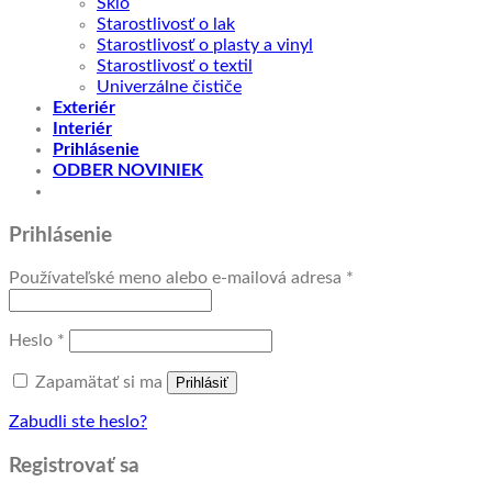
Sklo
Starostlivosť o lak
Starostlivosť o plasty a vinyl
Starostlivosť o textil
Univerzálne čističe
Exteriér
Interiér
Prihlásenie
ODBER NOVINIEK
Prihlásenie
Povinné
Používateľské meno alebo e-mailová adresa
*
Povinné
Heslo
*
Zapamätať si ma
Prihlásiť
Zabudli ste heslo?
Registrovať sa