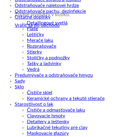
Odstraňovače náletovej hrdze
Odstraňovače pachu, dezinfekcie
Žiadne produkty v košíku.
Ostatné doplnky
Detailingové svetlá
Vrátiť sa do obchodu
Fľaše
Leštičky
Merače laku
Rozprašovače
Stierky
Stoličky a podnožky
Tašky a ladvinky
Vedrá
Predumývače a odstraňovače hmyzu
Sady
Sklo
Čističe skiel
Keramické ochrany a tekuté stierače
Starostlivosť o lak
Čističe a odmasťovače laku
Clayovacie hmoty
Detailery a leštenky
Lubrikačné tekutiny pre clay
Maskovacie glazúry