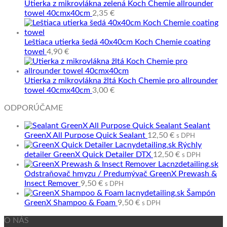
Utierka z mikrovlákna zelená Koch Chemie allrounder
towel 40cmx40cm
2,35
€
Leštiaca utierka šedá 40x40cm Koch Chemie coating
towel
4,90
€
Utierka z mikrovlákna žltá Koch Chemie pro allrounder
towel 40cmx40cm
3,00
€
ODPORÚČAME
Sealant
GreenX All Purpose Quick Sealant
12,50
€
s DPH
Rýchly
detailer GreenX Quick Detailer DTX
12,50
€
s DPH
Odstraňovač hmyzu / Predumývač GreenX Prewash &
Insect Remover
9,50
€
s DPH
Šampón
GreenX Shampoo & Foam
9,50
€
s DPH
O NÁS