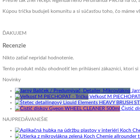
Presne tak znel recept legendárneho Ferdinanda Piecha na to,
Kúpou trička buduješ komunitu a si súčasťou toho, čo máme vše
ĎAKUJEM
Recenzie
Nikto zatiaľ nepridal hodnotenie.
Tento produkt môžu ohodnotiť len prihlásení zákazníci, ktorí si 
Novinky
Jar
Veľkosť M PIECHOPAT 
Čistič 
NAJPREDÁVANEŠIE