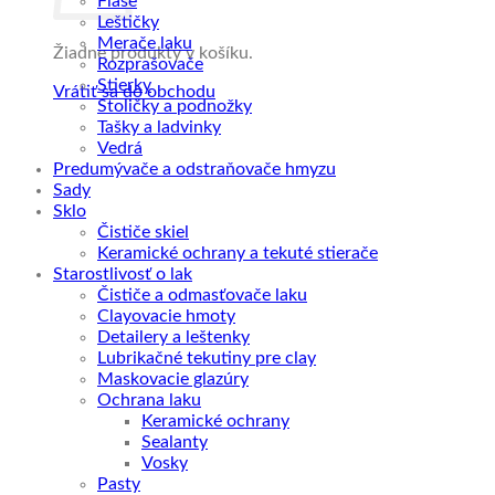
Fľaše
Leštičky
Merače laku
Žiadne produkty v košíku.
Rozprašovače
Stierky
Vrátiť sa do obchodu
Stoličky a podnožky
Tašky a ladvinky
Vedrá
Predumývače a odstraňovače hmyzu
Sady
Sklo
Čističe skiel
Keramické ochrany a tekuté stierače
Starostlivosť o lak
Čističe a odmasťovače laku
Clayovacie hmoty
Detailery a leštenky
Lubrikačné tekutiny pre clay
Maskovacie glazúry
Ochrana laku
Keramické ochrany
Sealanty
Vosky
Pasty