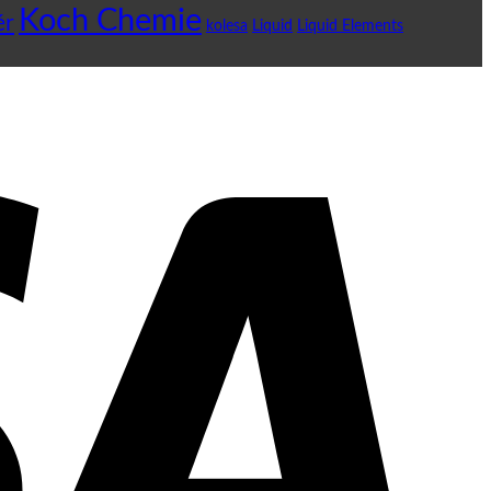
Koch Chemie
ér
kolesa
Liquid
Liquid Elements