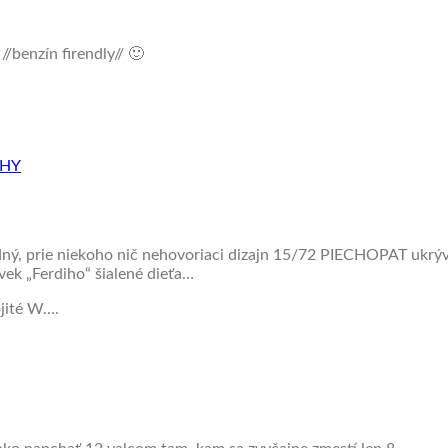
/benzín firendly// 🙂
PHY
 prie niekoho nič nehovoriaci dizajn 15/72 PIECHOPAT ukrýva
vek „Ferdiho“ šialené dieťa…
jité W….