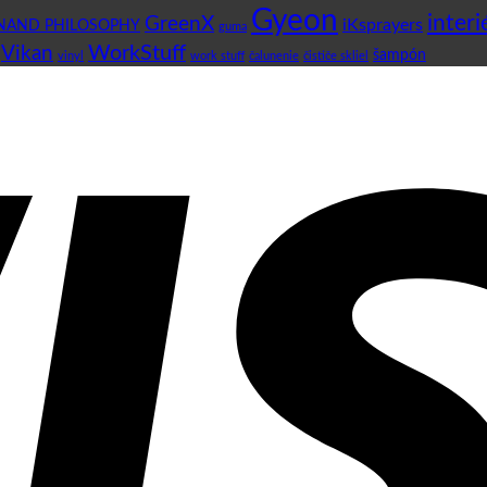
Gyeon
interi
GreenX
iKsprayers
NAND PHILOSOPHY
guma
WorkStuff
Vikan
šampón
vinyl
work stuff
čalunenie
čističe skliel