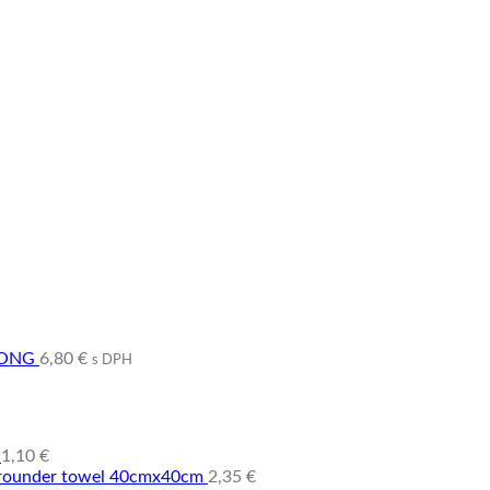
TRONG
6,80
€
s DPH
1,10
€
llrounder towel 40cmx40cm
2,35
€