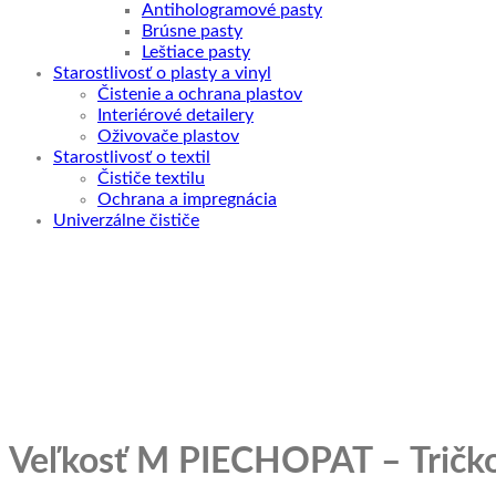
Antihologramové pasty
Brúsne pasty
Leštiace pasty
Starostlivosť o plasty a vinyl
Čistenie a ochrana plastov
Interiérové detailery
Oživovače plastov
Starostlivosť o textil
Čističe textilu
Ochrana a impregnácia
Univerzálne čističe
Veľkosť M PIECHOPAT – Tričk