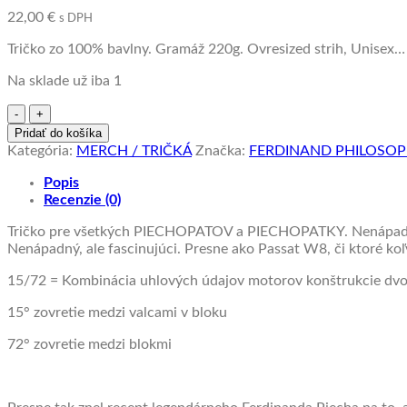
22,00
€
s DPH
Tričko zo 100% bavlny. Gramáž 220g. Ovresized strih, Unisex… /
Na sklade už iba 1
množstvo
Veľkosť
Pridať do košíka
M
Kategória:
MERCH / TRIČKÁ
Značka:
FERDINAND PHILOSO
PIECHOPAT
-
Popis
Tričko
Recenzie (0)
Tričko pre všetkých PIECHOPATOV a PIECHOPATKY. Nenápadný,
Nenápadný, ale fascinujúci. Presne ako Passat W8, či ktoré koľ
15/72 = Kombinácia uhlových údajov motorov konštrukcie dvo
15° zovretie medzi valcami v bloku
72° zovretie medzi blokmi