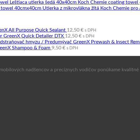
Leštiaca utierka šedá 40x40cm Koch Chemie coating towel
Utierka z mikrovlákna žltá Koch Chemie pr
enX All Purpose Quick Sealant
12,50
€
s DPH
er GreenX Quick Detailer DTX
12,50
€
s DPH
dstraňovač hmyzu / Predumývač GreenX Prewash & Insect Rem
eenX Shampoo & Foam
9,50
€
s DPH
tomobilových nadšencov a precíznych vodičov ponúkame kvalitné a