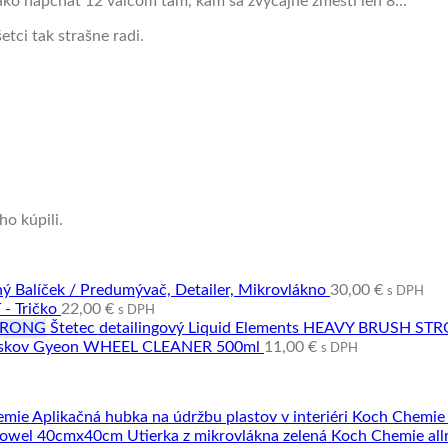
 ako napchať 12 valcom tam, kam sa zvyčajne zmestí len 8…
tci tak strašne radi.
ho kúpili.
ný Balíček / Predumývač, Detailer, Mikrovlákno
30,00
€
s DPH
- Tričko
22,00
€
s DPH
Štetec detailingový Liquid Elements HEAVY BRUSH S
diskov Gyeon WHEEL CLEANER 500ml
11,00
€
s DPH
Aplikačná hubka na údržbu plastov v interiéri Koch Chemie
Utierka z mikrovlákna zelená Koch Chemie a