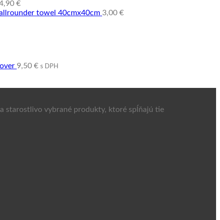
4,90
€
o allrounder towel 40cmx40cm
3,00
€
over
9,50
€
s DPH
 starostlivo vybrané produkty, ktoré spĺňajú tie