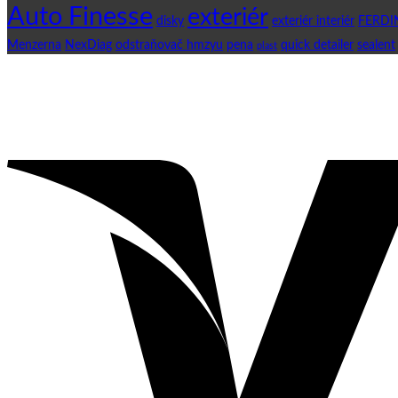
Auto Finesse
exteriér
disky
exteriér interiér
FERDI
Menzerna
NexDiag
odstraňovač hmzyu
pena
quick detailer
sealent
plast