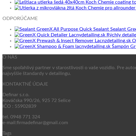
ODPORÚČAME
Sealant Gre
Rýchly detail
O
Šampón Gr
O NÁS
Sme spoľahlivý partner v starostlivosti o vaše vozidlo. Pre au
najvyššie štandardy v detailingu.
KONTAKTNÉ ÚDAJE
Definar s.r.o.
Kováčska 990/26, 925 72 Selice
IČO : 55902839
tel. 0948 771 324
e-mail:firmadefinar@gmail.com
Tags