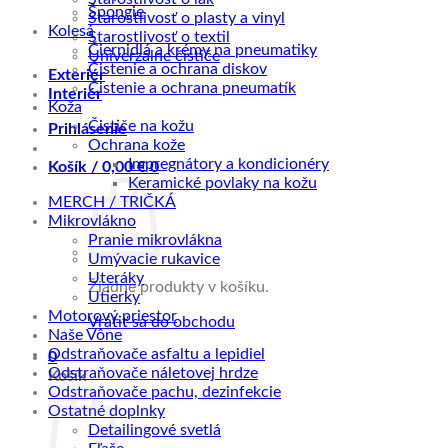
Špongie
Starostlivosť o plasty a vinyl
Kolesá
Starostlivosť o textil
Čiernidlá a krémy na pneumatiky
Univerzálne čističe
Čistenie a ochrana diskov
Exteriér
Čistenie a ochrana pneumatík
Interiér
Koža
Čističe na kožu
Prihlásenie
Ochrana kože
Impregnátory a kondicionéry
Košík /
0,00
€
0
Keramické povlaky na kožu
MERCH / TRIČKÁ
Mikrovlákno
Pranie mikrovlákna
Umývacie rukavice
Uteráky
Žiadne produkty v košíku.
Utierky
Motorový priestor
Vrátiť sa do obchodu
Naše Vône
Odstraňovače asfaltu a lepidiel
0
Odstraňovače náletovej hrdze
Košík
Odstraňovače pachu, dezinfekcie
Ostatné doplnky
Detailingové svetlá