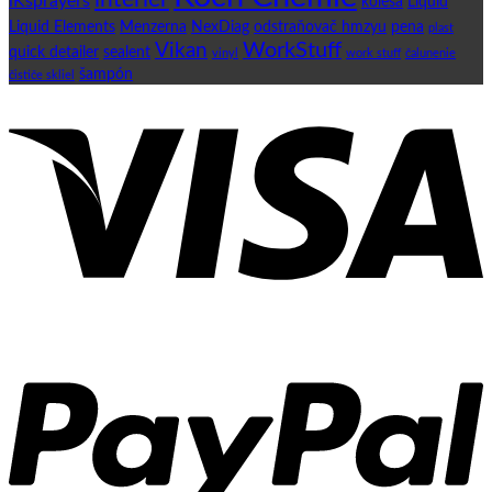
iKsprayers
kolesa
Liquid
Liquid Elements
Menzerna
NexDiag
odstraňovač hmzyu
pena
plast
WorkStuff
Vikan
quick detailer
sealent
vinyl
work stuff
čalunenie
šampón
čističe skliel