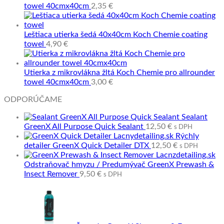
towel 40cmx40cm
2,35
€
Leštiaca utierka šedá 40x40cm Koch Chemie coating
towel
4,90
€
Utierka z mikrovlákna žltá Koch Chemie pro allrounder
towel 40cmx40cm
3,00
€
ODPORÚČAME
Sealant
GreenX All Purpose Quick Sealant
12,50
€
s DPH
Rýchly
detailer GreenX Quick Detailer DTX
12,50
€
s DPH
Odstraňovač hmyzu / Predumývač GreenX Prewash &
Insect Remover
9,50
€
s DPH