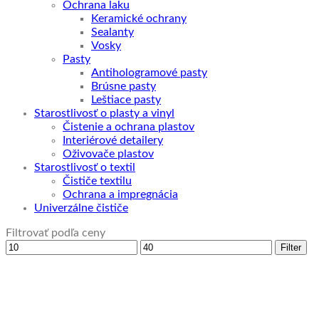
Ochrana laku
Keramické ochrany
Sealanty
Vosky
Pasty
Antihologramové pasty
Brúsne pasty
Leštiace pasty
Starostlivosť o plasty a vinyl
Čistenie a ochrana plastov
Interiérové detailery
Oživovače plastov
Starostlivosť o textil
Čističe textilu
Ochrana a impregnácia
Univerzálne čističe
Filtrovať podľa ceny
Minimálna
Maximálna
Filter
cena
cena