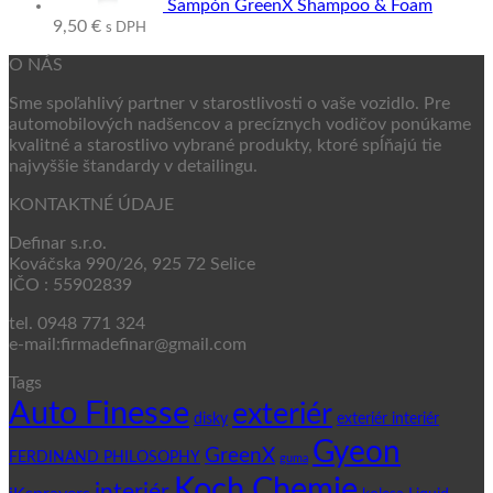
Šampón GreenX Shampoo & Foam
9,50
€
s DPH
O NÁS
Sme spoľahlivý partner v starostlivosti o vaše vozidlo. Pre
automobilových nadšencov a precíznych vodičov ponúkame
kvalitné a starostlivo vybrané produkty, ktoré spĺňajú tie
najvyššie štandardy v detailingu.
KONTAKTNÉ ÚDAJE
Definar s.r.o.
Kováčska 990/26, 925 72 Selice
IČO : 55902839
tel. 0948 771 324
e-mail:firmadefinar@gmail.com
Tags
Auto Finesse
exteriér
disky
exteriér interiér
Gyeon
GreenX
FERDINAND PHILOSOPHY
guma
Koch Chemie
interiér