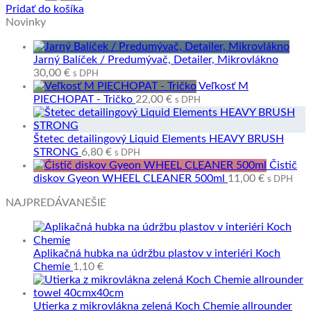
cena
cena
Pridať do košíka
bola:
je:
Novinky
40,80 €.
34,80 €.
Jarný Balíček / Predumývač, Detailer, Mikrovlákno
30,00
€
s DPH
Veľkosť M
PIECHOPAT - Tričko
22,00
€
s DPH
Štetec detailingový Liquid Elements HEAVY BRUSH
STRONG
6,80
€
s DPH
Čistič
diskov Gyeon WHEEL CLEANER 500ml
11,00
€
s DPH
NAJPREDÁVANEŠIE
Aplikačná hubka na údržbu plastov v interiéri Koch
Chemie
1,10
€
Utierka z mikrovlákna zelená Koch Chemie allrounder