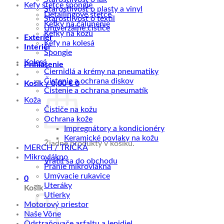
Kefy štetce špongie
Starostlivosť o plasty a vinyl
Detailingové štetce
Starostlivosť o textil
Kefky na čalúnenie
Univerzálne čističe
Kefky na kožu
Exteriér
Kefy na kolesá
Interiér
Špongie
Kolesá
Prihlásenie
Čiernidlá a krémy na pneumatiky
Čistenie a ochrana diskov
Košík /
0,00
€
0
Čistenie a ochrana pneumatík
Koža
Čističe na kožu
Ochrana kože
Impregnátory a kondicionéry
Keramické povlaky na kožu
Žiadne produkty v košíku.
MERCH / TRIČKÁ
Mikrovlákno
Vrátiť sa do obchodu
Pranie mikrovlákna
Umývacie rukavice
0
Uteráky
Košík
Utierky
Motorový priestor
Naše Vône
Odstraňovače asfaltu a lepidiel