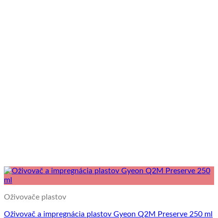
Oživovače plastov
Oživovač a impregnácia plastov Gyeon Q2M Preserve 250 ml