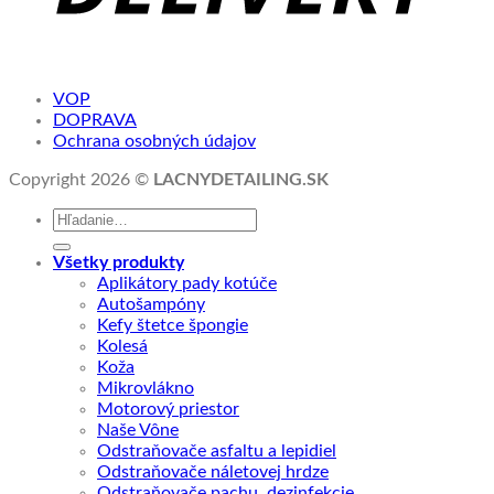
VOP
DOPRAVA
Ochrana osobných údajov
Copyright 2026 ©
LACNYDETAILING.SK
Hľadať:
Všetky produkty
Aplikátory pady kotúče
Autošampóny
Kefy štetce špongie
Kolesá
Koža
Mikrovlákno
Motorový priestor
Naše Vône
Odstraňovače asfaltu a lepidiel
Odstraňovače náletovej hrdze
Odstraňovače pachu, dezinfekcie