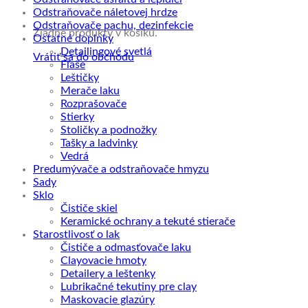
Odstraňovače náletovej hrdze
Odstraňovače pachu, dezinfekcie
Žiadne produkty v košíku.
Ostatné doplnky
Detailingové svetlá
Vrátiť sa do obchodu
Fľaše
Leštičky
Merače laku
Rozprašovače
Stierky
Stoličky a podnožky
Tašky a ladvinky
Vedrá
Predumývače a odstraňovače hmyzu
Sady
Sklo
Čističe skiel
Keramické ochrany a tekuté stierače
Starostlivosť o lak
Čističe a odmasťovače laku
Clayovacie hmoty
Detailery a leštenky
Lubrikačné tekutiny pre clay
Maskovacie glazúry