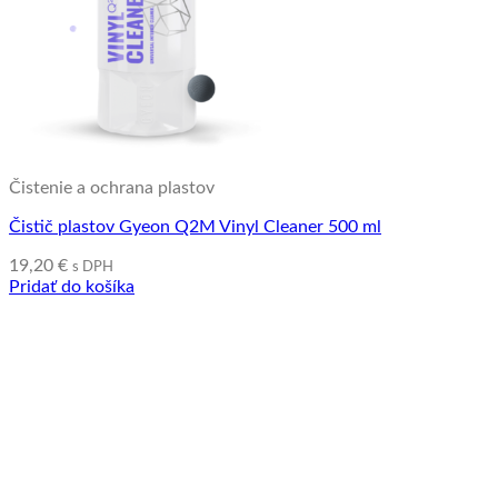
Čistenie a ochrana plastov
Čistič plastov Gyeon Q2M Vinyl Cleaner 500 ml
19,20
€
s DPH
Pridať do košíka