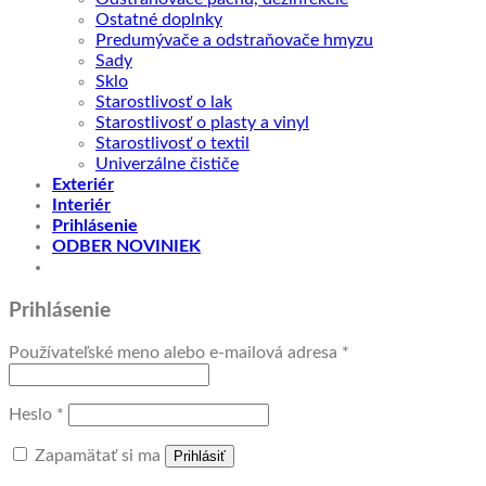
Ostatné doplnky
Predumývače a odstraňovače hmyzu
Sady
Sklo
Starostlivosť o lak
Starostlivosť o plasty a vinyl
Starostlivosť o textil
Univerzálne čističe
Exteriér
Interiér
Prihlásenie
ODBER NOVINIEK
Prihlásenie
Povinné
Používateľské meno alebo e-mailová adresa
*
Povinné
Heslo
*
Zapamätať si ma
Prihlásiť