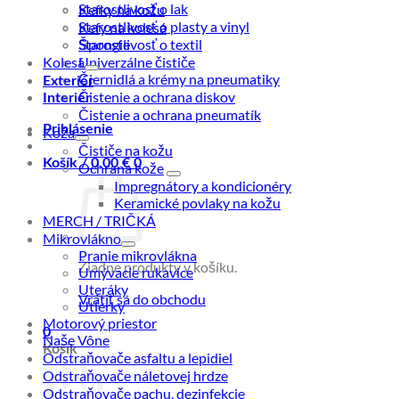
Starostlivosť o lak
Kefky na kožu
Starostlivosť o plasty a vinyl
Kefy na kolesá
Starostlivosť o textil
Špongie
Kolesá
Univerzálne čističe
Čiernidlá a krémy na pneumatiky
Exteriér
Čistenie a ochrana diskov
Interiér
Čistenie a ochrana pneumatík
Prihlásenie
Koža
Čističe na kožu
Košík /
0,00
€
0
Ochrana kože
Impregnátory a kondicionéry
Keramické povlaky na kožu
MERCH / TRIČKÁ
Mikrovlákno
Pranie mikrovlákna
Žiadne produkty v košíku.
Umývacie rukavice
Uteráky
Vrátiť sa do obchodu
Utierky
Motorový priestor
0
Naše Vône
Košík
Odstraňovače asfaltu a lepidiel
Odstraňovače náletovej hrdze
Odstraňovače pachu, dezinfekcie