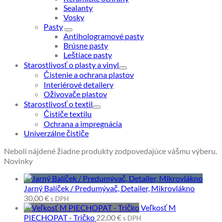
Sealanty
Vosky
Pasty
Antihologramové pasty
Brúsne pasty
Leštiace pasty
Starostlivosť o plasty a vinyl
Čistenie a ochrana plastov
Interiérové detailery
Oživovače plastov
Starostlivosť o textil
Čističe textilu
Ochrana a impregnácia
Univerzálne čističe
Neboli nájdené žiadne produkty zodpovedajúce vášmu výberu.
Novinky
Jarný Balíček / Predumývač, Detailer, Mikrovlákno
30,00
€
s DPH
Veľkosť M
PIECHOPAT - Tričko
22,00
€
s DPH