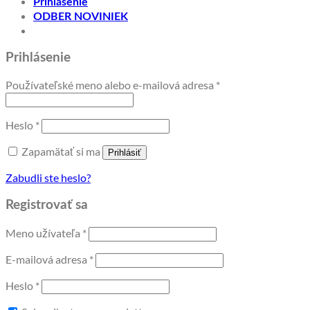
Prihlásenie
ODBER NOVINIEK
Prihlásenie
Povinné
Používateľské meno alebo e-mailová adresa
*
Povinné
Heslo
*
Zapamätať si ma
Prihlásiť
Zabudli ste heslo?
Registrovať sa
Povinné
Meno užívateľa
*
Povinné
E-mailová adresa
*
Povinné
Heslo
*