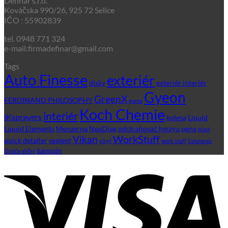
Definar s.r.o.
Kováčska 990/26, 925 72 Selice
IČO : 55902839
tel. 0948 771 324
e-mail:firmadefinar@gmail.com
Tags
Auto Finesse
exteriér
disky
exteriér interiér
Gyeon
GreenX
FERDINAND PHILOSOPHY
guma
Koch Chemie
interiér
iKsprayers
kolesa
Liquid
Liquid Elements
Menzerna
NexDiag
odstraňovač hmzyu
pena
plast
WorkStuff
Vikan
quick detailer
sealent
vinyl
work stuff
čalunenie
šampón
čističe skliel