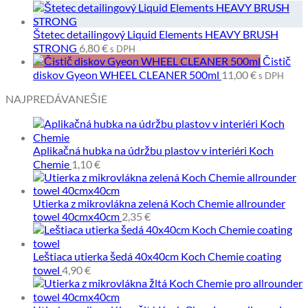
Štetec detailingový Liquid Elements HEAVY BRUSH
STRONG
6,80
€
s DPH
Čistič
diskov Gyeon WHEEL CLEANER 500ml
11,00
€
s DPH
NAJPREDÁVANEŠIE
Aplikačná hubka na údržbu plastov v interiéri Koch
Chemie
1,10
€
Utierka z mikrovlákna zelená Koch Chemie allrounder
towel 40cmx40cm
2,35
€
Leštiaca utierka šedá 40x40cm Koch Chemie coating
towel
4,90
€