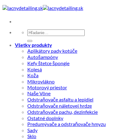
Skip
to
content
Hľadať:
Všetky produkty
Aplikátory pady kotúče
Autošampóny
Kefy štetce špongie
Kolesá
Koža
Mikrovlákno
Motorový priestor
Naše Vône
Odstraňovače asfaltu a lepidiel
Odstraňovače náletovej hrdze
Odstraňovače pachu, dezinfekcie
Ostatné doplnky
Predumývače a odstraňovače hmyzu
Sady
Sklo