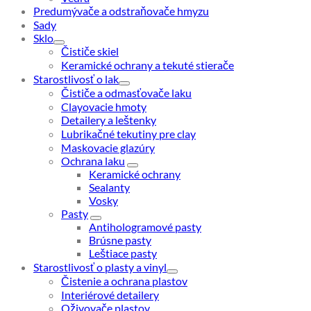
Predumývače a odstraňovače hmyzu
Sady
Sklo
Čističe skiel
Keramické ochrany a tekuté stierače
Starostlivosť o lak
Čističe a odmasťovače laku
Clayovacie hmoty
Detailery a leštenky
Lubrikačné tekutiny pre clay
Maskovacie glazúry
Ochrana laku
Keramické ochrany
Sealanty
Vosky
Pasty
Antihologramové pasty
Brúsne pasty
Leštiace pasty
Starostlivosť o plasty a vinyl
Čistenie a ochrana plastov
Interiérové detailery
Oživovače plastov