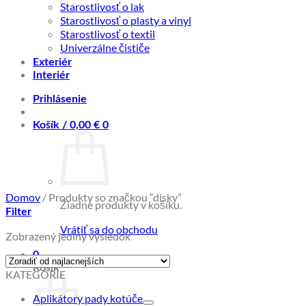
Starostlivosť o lak
Starostlivosť o plasty a vinyl
Starostlivosť o textil
Univerzálne čističe
Exteriér
Interiér
Prihlásenie
Košík /
0,00
€
0
Domov
/
Produkty so značkou “disky”
Žiadne produkty v košíku.
Filter
Vrátiť sa do obchodu
Zobrazený jediný výsledok
0
Košík
KATEGÓRIE
Aplikátory pady kotúče