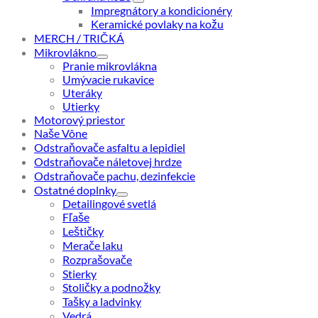
Impregnátory a kondicionéry
Keramické povlaky na kožu
MERCH / TRIČKÁ
Mikrovlákno
Pranie mikrovlákna
Umývacie rukavice
Uteráky
Utierky
Motorový priestor
Naše Vône
Odstraňovače asfaltu a lepidiel
Odstraňovače náletovej hrdze
Odstraňovače pachu, dezinfekcie
Ostatné doplnky
Detailingové svetlá
Fľaše
Leštičky
Merače laku
Rozprašovače
Stierky
Stoličky a podnožky
Tašky a ladvinky
Vedrá