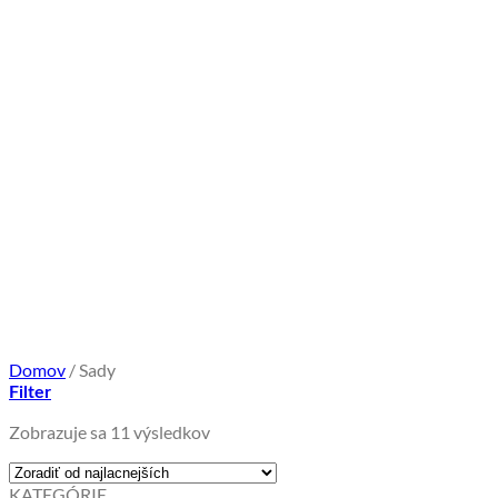
Domov
/
Sady
Filter
Zoradené
Zobrazuje sa 11 výsledkov
podľa
ceny:
KATEGÓRIE
od