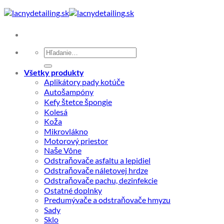
Skip
to
content
Hľadať:
Všetky produkty
Aplikátory pady kotúče
Autošampóny
Kefy štetce špongie
Kolesá
Koža
Mikrovlákno
Motorový priestor
Naše Vône
Odstraňovače asfaltu a lepidiel
Odstraňovače náletovej hrdze
Odstraňovače pachu, dezinfekcie
Ostatné doplnky
Predumývače a odstraňovače hmyzu
Sady
Sklo