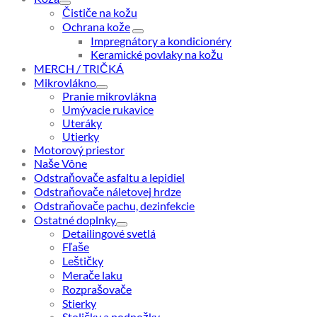
Čističe na kožu
Ochrana kože
Impregnátory a kondicionéry
Keramické povlaky na kožu
MERCH / TRIČKÁ
Mikrovlákno
Pranie mikrovlákna
Umývacie rukavice
Uteráky
Utierky
Motorový priestor
Naše Vône
Odstraňovače asfaltu a lepidiel
Odstraňovače náletovej hrdze
Odstraňovače pachu, dezinfekcie
Ostatné doplnky
Detailingové svetlá
Fľaše
Leštičky
Merače laku
Rozprašovače
Stierky
Stoličky a podnožky