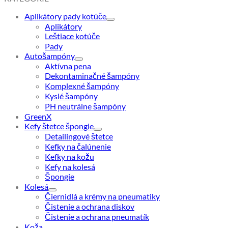
najnižšej
Aplikátory pady kotúče
po
Aplikátory
najvyššiu
Leštiace kotúče
Pady
Autošampóny
Aktívna pena
Dekontaminačné šampóny
Komplexné šampóny
Kyslé šampóny
PH neutrálne šampóny
GreenX
Kefy štetce špongie
Detailingové štetce
Kefky na čalúnenie
Kefky na kožu
Kefy na kolesá
Špongie
Kolesá
Čiernidlá a krémy na pneumatiky
Čistenie a ochrana diskov
Čistenie a ochrana pneumatík
Koža