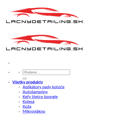
Skip
to
content
Hľadať:
Všetky produkty
Aplikátory pady kotúče
Autošampóny
Kefy štetce špongie
Kolesá
Koža
Mikrovlákno