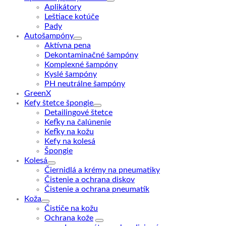
Aplikátory
najvyššiu
Leštiace kotúče
Pady
Autošampóny
Aktívna pena
Dekontaminačné šampóny
Komplexné šampóny
Kyslé šampóny
PH neutrálne šampóny
GreenX
Kefy štetce špongie
Detailingové štetce
Kefky na čalúnenie
Kefky na kožu
Kefy na kolesá
Špongie
Kolesá
Čiernidlá a krémy na pneumatiky
Čistenie a ochrana diskov
Čistenie a ochrana pneumatík
Koža
Čističe na kožu
Ochrana kože