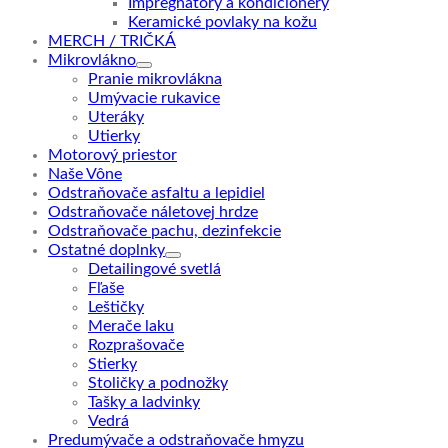
Impregnátory a kondicionéry
Keramické povlaky na kožu
MERCH / TRIČKÁ
Mikrovlákno
Pranie mikrovlákna
Umývacie rukavice
Uteráky
Utierky
Motorový priestor
Naše Vône
Odstraňovače asfaltu a lepidiel
Odstraňovače náletovej hrdze
Odstraňovače pachu, dezinfekcie
Ostatné doplnky
Detailingové svetlá
Fľaše
Leštičky
Merače laku
Rozprašovače
Stierky
Stoličky a podnožky
Tašky a ladvinky
Vedrá
Predumývače a odstraňovače hmyzu