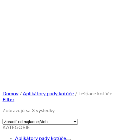
Domov
/
Aplikátory pady kotúče
/
Leštiace kotúče
Filter
Zoradené
Zobrazujú sa 3 výsledky
podľa
ceny:
KATEGÓRIE
od
najnižšej
Aplikátory pady kotúče
po