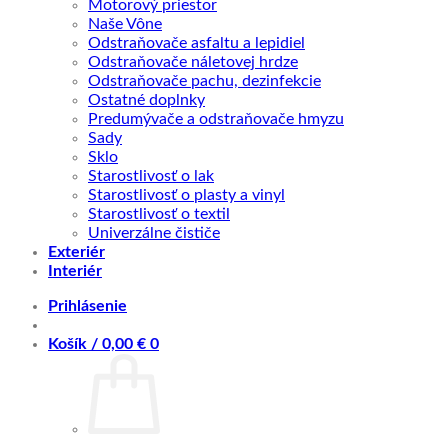
Motorový priestor
Naše Vône
Odstraňovače asfaltu a lepidiel
Odstraňovače náletovej hrdze
Odstraňovače pachu, dezinfekcie
Ostatné doplnky
Predumývače a odstraňovače hmyzu
Sady
Sklo
Starostlivosť o lak
Starostlivosť o plasty a vinyl
Starostlivosť o textil
Univerzálne čističe
Exteriér
Interiér
Prihlásenie
Košík /
0,00
€
0