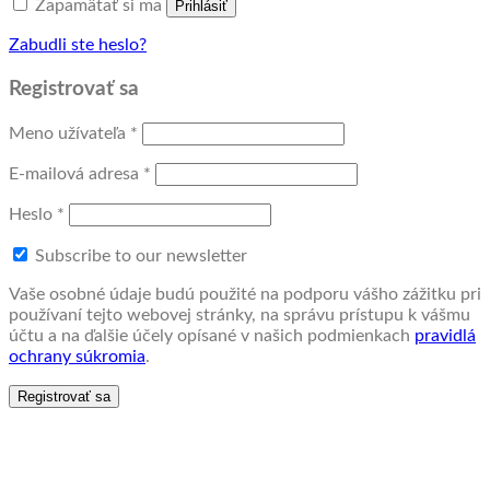
Zapamätať si ma
Prihlásiť
Zabudli ste heslo?
Registrovať sa
Povinné
Meno užívateľa
*
Povinné
E-mailová adresa
*
Povinné
Heslo
*
Subscribe to our newsletter
Vaše osobné údaje budú použité na podporu vášho zážitku pri
používaní tejto webovej stránky, na správu prístupu k vášmu
účtu a na ďalšie účely opísané v našich podmienkach
pravidlá
ochrany súkromia
.
Registrovať sa
Táto stránka používa cookies, aby vám ponúkla lepší zážitok z
prehliadania. Prehliadaním tejto webovej stránky súhlasíte s
používaním cookies.