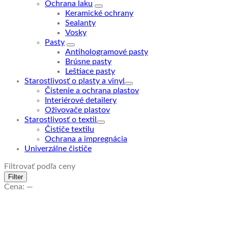
Ochrana laku
Keramické ochrany
Sealanty
Vosky
Pasty
Antihologramové pasty
Brúsne pasty
Leštiace pasty
Starostlivosť o plasty a vinyl
Čistenie a ochrana plastov
Interiérové detailery
Oživovače plastov
Starostlivosť o textil
Čističe textilu
Ochrana a impregnácia
Univerzálne čističe
Filtrovať podľa ceny
Minimálna
Maximálna
Filter
cena
cena
Cena:
—