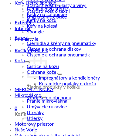
Kefy štetce špongie
Starostlivosť o plasty a vinyl
Detailingové štetce
Starostlivosť o textil
Kefky na čalúnenie
Univerzálne čističe
Kefky na kožu
Exteriér
Kefy na kolesá
Interiér
Špongie
Kolesá
Prihlásenie
Čiernidlá a krémy na pneumatiky
Čistenie a ochrana diskov
Košík /
0,00
€
0
Čistenie a ochrana pneumatík
Koža
Čističe na kožu
Ochrana kože
Impregnátory a kondicionéry
Keramické povlaky na kožu
Žiadne produkty v košíku.
MERCH / TRIČKÁ
Mikrovlákno
Vrátiť sa do obchodu
Pranie mikrovlákna
Umývacie rukavice
0
Uteráky
Košík
Utierky
Motorový priestor
Naše Vône
Odstraňovače asfaltu a lepidiel