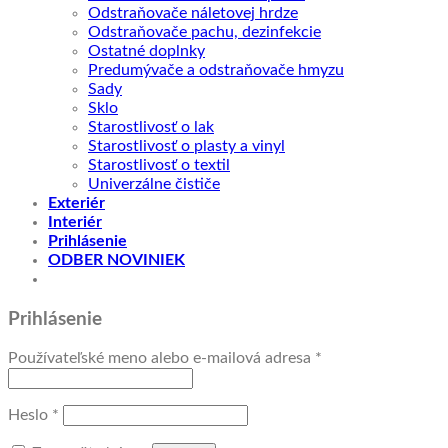
Odstraňovače náletovej hrdze
Odstraňovače pachu, dezinfekcie
Ostatné doplnky
Predumývače a odstraňovače hmyzu
Sady
Sklo
Starostlivosť o lak
Starostlivosť o plasty a vinyl
Starostlivosť o textil
Univerzálne čističe
Exteriér
Interiér
Prihlásenie
ODBER NOVINIEK
Prihlásenie
Povinné
Používateľské meno alebo e-mailová adresa
*
Povinné
Heslo
*