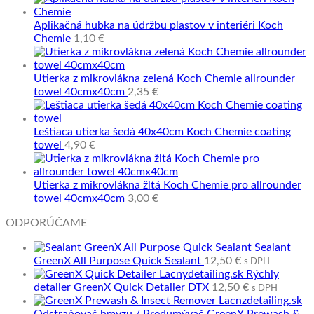
Aplikačná hubka na údržbu plastov v interiéri Koch
Chemie
1,10
€
Utierka z mikrovlákna zelená Koch Chemie allrounder
towel 40cmx40cm
2,35
€
Leštiaca utierka šedá 40x40cm Koch Chemie coating
towel
4,90
€
Utierka z mikrovlákna žltá Koch Chemie pro allrounder
towel 40cmx40cm
3,00
€
ODPORÚČAME
Sealant
GreenX All Purpose Quick Sealant
12,50
€
s DPH
Rýchly
detailer GreenX Quick Detailer DTX
12,50
€
s DPH