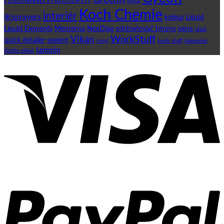
FERDINAND PHILOSOPHY
guma
Koch Chemie
interiér
iKsprayers
kolesa
Liquid
Liquid Elements
Menzerna
NexDiag
odstraňovač hmzyu
pena
plast
WorkStuff
Vikan
quick detailer
sealent
vinyl
work stuff
čalunenie
šampón
čističe skliel