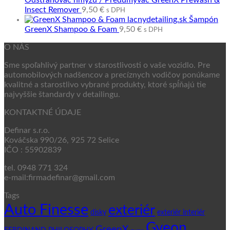
Odstraňovač hmyzu / Predumývač GreenX Prewash &
Insect Remover
9,50
€
s DPH
Šampón
GreenX Shampoo & Foam
9,50
€
s DPH
O NÁS
Sme spoľahlivý partner v starostlivosti o vaše vozidlo. Pre
automobilových nadšencov a precíznych vodičov ponúkame
kvalitné a starostlivo vybrané produkty, ktoré spĺňajú tie
najvyššie štandardy v detailingu.
KONTAKTNÉ ÚDAJE
Definar s.r.o.
Kováčska 990/26, 925 72 Selice
IČO : 55902839
tel. 0948 771 324
e-mail:firmadefinar@gmail.com
Tags
Auto Finesse
exteriér
disky
exteriér interiér
Gyeon
GreenX