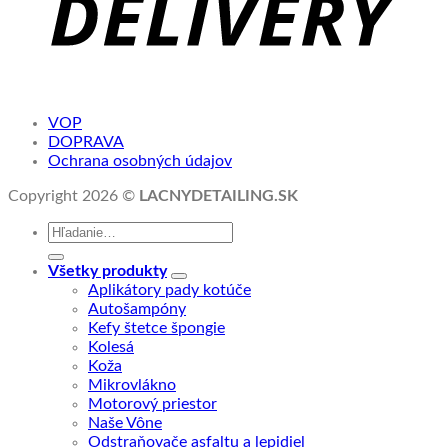
VOP
DOPRAVA
Ochrana osobných údajov
Copyright 2026 ©
LACNYDETAILING.SK
Hľadať:
Všetky produkty
Aplikátory pady kotúče
Autošampóny
Kefy štetce špongie
Kolesá
Koža
Mikrovlákno
Motorový priestor
Naše Vône
Odstraňovače asfaltu a lepidiel