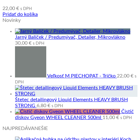
22,00
€
s DPH
Pridať do košíka
Novinky
Jarný Balíček / Predumývač, Detailer, Mikrovlákno
30,00
€
s DPH
Veľkosť M PIECHOPAT - Tričko
22,00
€
s
DPH
Štetec detailingový Liquid Elements HEAVY BRUSH
STRONG
6,80
€
s DPH
Čistič
diskov Gyeon WHEEL CLEANER 500ml
11,00
€
s DPH
NAJPREDÁVANEŠIE