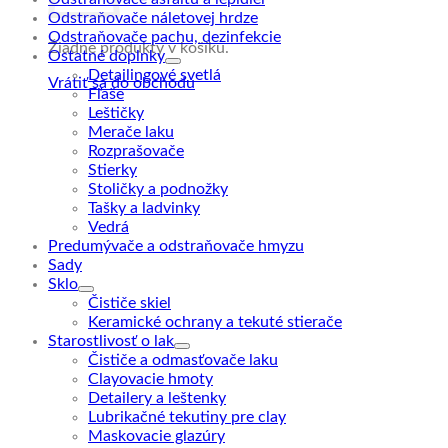
Odstraňovače náletovej hrdze
Odstraňovače pachu, dezinfekcie
Žiadne produkty v košíku.
Ostatné doplnky
Detailingové svetlá
Vrátiť sa do obchodu
Fľaše
Leštičky
Merače laku
Rozprašovače
Stierky
Stoličky a podnožky
Tašky a ladvinky
Vedrá
Predumývače a odstraňovače hmyzu
Sady
Sklo
Čističe skiel
Keramické ochrany a tekuté stierače
Starostlivosť o lak
Čističe a odmasťovače laku
Clayovacie hmoty
Detailery a leštenky
Lubrikačné tekutiny pre clay
Maskovacie glazúry