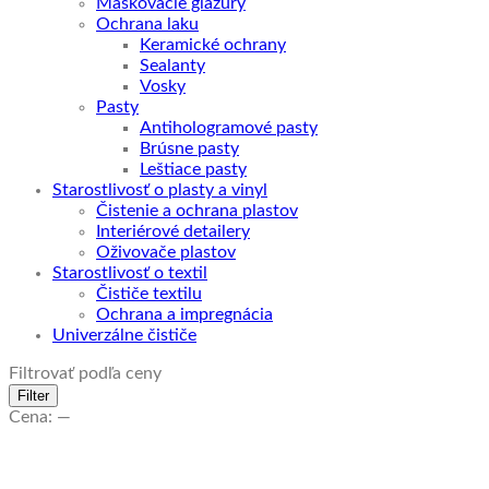
Maskovacie glazúry
Ochrana laku
Keramické ochrany
Sealanty
Vosky
Pasty
Antihologramové pasty
Brúsne pasty
Leštiace pasty
Starostlivosť o plasty a vinyl
Čistenie a ochrana plastov
Interiérové detailery
Oživovače plastov
Starostlivosť o textil
Čističe textilu
Ochrana a impregnácia
Univerzálne čističe
Filtrovať podľa ceny
Minimálna
Maximálna
Filter
cena
cena
Cena:
—