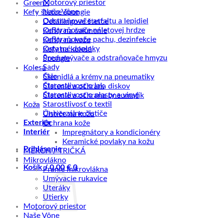
Motorový priestor
GreenX
Naše Vône
Kefy štetce špongie
Odstraňovače asfaltu a lepidiel
Detailingové štetce
Odstraňovače náletovej hrdze
Kefky na čalúnenie
Odstraňovače pachu, dezinfekcie
Kefky na kožu
Ostatné doplnky
Kefy na kolesá
Predumývače a odstraňovače hmyzu
Špongie
Sady
Kolesá
Sklo
Čiernidlá a krémy na pneumatiky
Starostlivosť o lak
Čistenie a ochrana diskov
Starostlivosť o plasty a vinyl
Čistenie a ochrana pneumatík
Starostlivosť o textil
Koža
Univerzálne čističe
Čističe na kožu
Exteriér
Ochrana kože
Interiér
Impregnátory a kondicionéry
Keramické povlaky na kožu
Prihlásenie
MERCH / TRIČKÁ
Mikrovlákno
Košík /
0,00
€
0
Pranie mikrovlákna
Umývacie rukavice
Uteráky
Utierky
Motorový priestor
Naše Vône