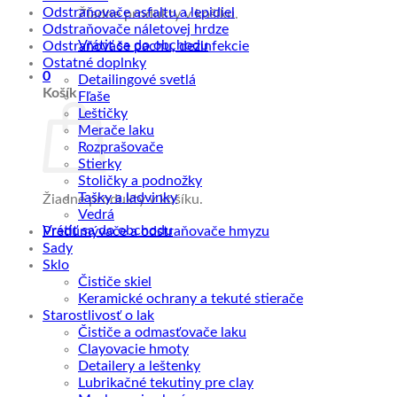
Odstraňovače asfaltu a lepidiel
Žiadne produkty v košíku.
Odstraňovače náletovej hrdze
Vrátiť sa do obchodu
Odstraňovače pachu, dezinfekcie
Ostatné doplnky
0
Detailingové svetlá
Košík
Fľaše
Leštičky
Merače laku
Rozprašovače
Stierky
Stoličky a podnožky
Tašky a ladvinky
Žiadne produkty v košíku.
Vedrá
Vrátiť sa do obchodu
Predumývače a odstraňovače hmyzu
Sady
Sklo
Čističe skiel
Keramické ochrany a tekuté stierače
Starostlivosť o lak
Čističe a odmasťovače laku
Clayovacie hmoty
Detailery a leštenky
Lubrikačné tekutiny pre clay