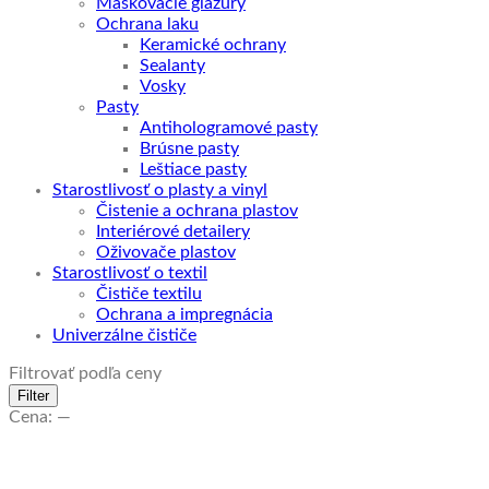
Maskovacie glazúry
Ochrana laku
Keramické ochrany
Sealanty
Vosky
Pasty
Antihologramové pasty
Brúsne pasty
Leštiace pasty
Starostlivosť o plasty a vinyl
Čistenie a ochrana plastov
Interiérové detailery
Oživovače plastov
Starostlivosť o textil
Čističe textilu
Ochrana a impregnácia
Univerzálne čističe
Filtrovať podľa ceny
Minimálna
Maximálna
Filter
cena
cena
Cena:
—