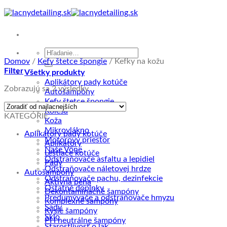
Skip
to
content
Hľadať:
Domov
/
Kefy štetce špongie
/
Kefky na kožu
Filter
Všetky produkty
Aplikátory pady kotúče
Zoradené
Zobrazujú sa 2 výsledky
Autošampóny
podľa
Kefy štetce špongie
ceny:
Kolesá
KATEGÓRIE
od
Koža
najnižšej
Mikrovlákno
Aplikátory pady kotúče
po
Motorový priestor
Aplikátory
najvyššiu
Naše Vône
Leštiace kotúče
Odstraňovače asfaltu a lepidiel
Pady
Odstraňovače náletovej hrdze
Autošampóny
Odstraňovače pachu, dezinfekcie
Aktívna pena
Ostatné doplnky
Dekontaminačné šampóny
Predumývače a odstraňovače hmyzu
Komplexné šampóny
Sady
Kyslé šampóny
Sklo
PH neutrálne šampóny
Starostlivosť o lak