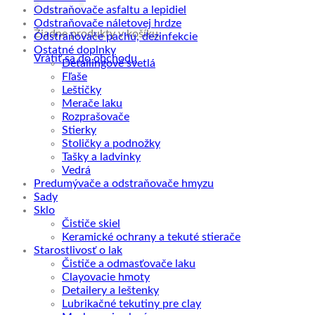
Odstraňovače asfaltu a lepidiel
Odstraňovače náletovej hrdze
Žiadne produkty v košíku.
Odstraňovače pachu, dezinfekcie
Ostatné doplnky
Vrátiť sa do obchodu
Detailingové svetlá
Fľaše
Leštičky
Merače laku
Rozprašovače
Stierky
Stoličky a podnožky
Tašky a ladvinky
Vedrá
Predumývače a odstraňovače hmyzu
Sady
Sklo
Čističe skiel
Keramické ochrany a tekuté stierače
Starostlivosť o lak
Čističe a odmasťovače laku
Clayovacie hmoty
Detailery a leštenky
Lubrikačné tekutiny pre clay