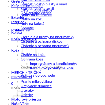
GreenX
Starostlivosť o plasty a vinyl
Kefy štetce špongie
Starostlivosť o textil
Detailingové štetce
Univerzálne čističe
Kefky na čalúnenie
Exteriér
Kefky na kožu
Interiér
Kefy na kolesá
Špongie
Prihlásenie
Kolesá
Čiernidlá a krémy na pneumatiky
Košík /
0,00
€
0
Čistenie a ochrana diskov
Čistenie a ochrana pneumatík
Koža
Čističe na kožu
Ochrana kože
Impregnátory a kondicionéry
Žiadne produkty v košíku.
Keramické povlaky na kožu
MERCH / TRIČKÁ
Vrátiť sa do obchodu
Mikrovlákno
Pranie mikrovlákna
0
Umývacie rukavice
Košík
Uteráky
Utierky
Motorový priestor
Naše Vône