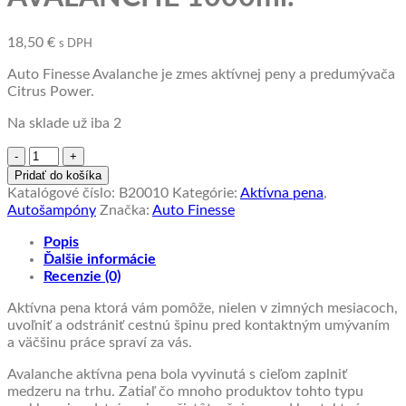
18,50
€
s DPH
Auto Finesse Avalanche je zmes aktívnej peny a predumývača
Citrus Power.
Na sklade už iba 2
množstvo
Aktívna
Pridať do košíka
pena
Katalógové číslo:
B20010
Kategórie:
Aktívna pena
,
Auto
Autošampóny
Značka:
Auto Finesse
Finesse
AVALANCHE
Popis
1000ml.
Ďalšie informácie
Recenzie (0)
Aktívna pena ktorá vám pomôže, nielen v zimných mesiacoch,
uvoľniť a odstrániť cestnú špinu pred kontaktným umývaním
a väčšinu práce spraví za vás.
Avalanche aktívna pena bola vyvinutá s cieľom zaplniť
medzeru na trhu. Zatiaľ čo mnoho produktov tohto typu