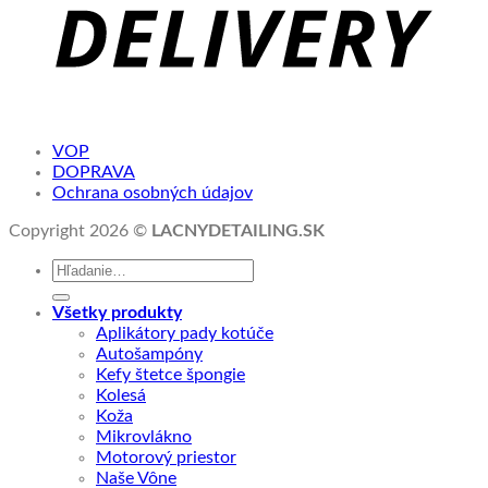
VOP
DOPRAVA
Ochrana osobných údajov
Copyright 2026 ©
LACNYDETAILING.SK
Hľadať:
Všetky produkty
Aplikátory pady kotúče
Autošampóny
Kefy štetce špongie
Kolesá
Koža
Mikrovlákno
Motorový priestor
Naše Vône