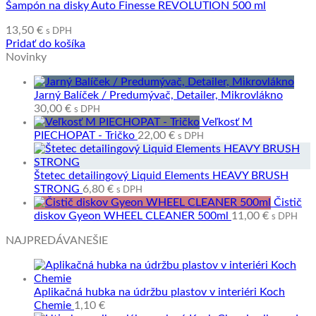
Šampón na disky Auto Finesse REVOLUTION 500 ml
13,50
€
s DPH
Pridať do košíka
Novinky
Jarný Balíček / Predumývač, Detailer, Mikrovlákno
30,00
€
s DPH
Veľkosť M
PIECHOPAT - Tričko
22,00
€
s DPH
Štetec detailingový Liquid Elements HEAVY BRUSH
STRONG
6,80
€
s DPH
Čistič
diskov Gyeon WHEEL CLEANER 500ml
11,00
€
s DPH
NAJPREDÁVANEŠIE
Aplikačná hubka na údržbu plastov v interiéri Koch
Chemie
1,10
€