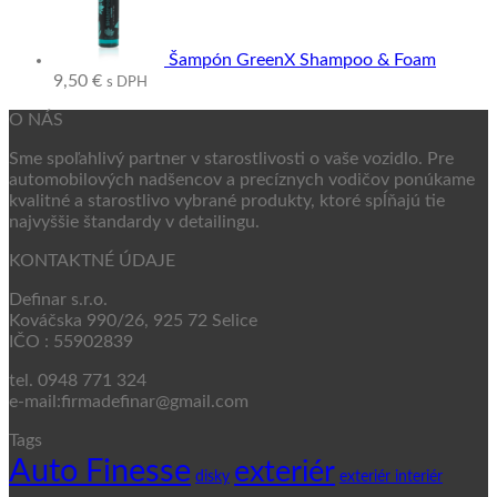
Šampón GreenX Shampoo & Foam
9,50
€
s DPH
O NÁS
Sme spoľahlivý partner v starostlivosti o vaše vozidlo. Pre
automobilových nadšencov a precíznych vodičov ponúkame
kvalitné a starostlivo vybrané produkty, ktoré spĺňajú tie
najvyššie štandardy v detailingu.
KONTAKTNÉ ÚDAJE
Definar s.r.o.
Kováčska 990/26, 925 72 Selice
IČO : 55902839
tel. 0948 771 324
e-mail:firmadefinar@gmail.com
Tags
Auto Finesse
exteriér
disky
exteriér interiér