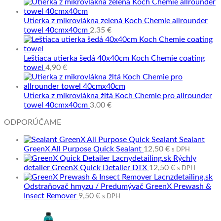
Utierka z mikrovlákna zelená Koch Chemie allrounder
towel 40cmx40cm
2,35
€
Leštiaca utierka šedá 40x40cm Koch Chemie coating
towel
4,90
€
Utierka z mikrovlákna žltá Koch Chemie pro allrounder
towel 40cmx40cm
3,00
€
ODPORÚČAME
Sealant
GreenX All Purpose Quick Sealant
12,50
€
s DPH
Rýchly
detailer GreenX Quick Detailer DTX
12,50
€
s DPH
Odstraňovač hmyzu / Predumývač GreenX Prewash &
Insect Remover
9,50
€
s DPH