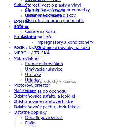
Kolesá
Starostlivosť o plasty a vinyl
Čiernidlá a krémy na pneumatiky
Starostlivosť o textil
Čistenie a ochrana diskov
Univerzálne čističe
Čistenie a ochrana pneumatík
Exteriér
Koža
Interiér
Čističe na kožu
Prihlásenie
Ochrana kože
Impregnátory a kondicionéry
Košík /
0,00
€
0
Keramické povlaky na kožu
MERCH / TRIČKÁ
Mikrovlákno
Pranie mikrovlákna
Umývacie rukavice
Uteráky
Utierky
Žiadne produkty v košíku.
Motorový priestor
Naše Vône
Vrátiť sa do obchodu
Odstraňovače asfaltu a lepidiel
0
Odstraňovače náletovej hrdze
Košík
Odstraňovače pachu, dezinfekcie
Ostatné doplnky
Detailingové svetlá
Fľaše