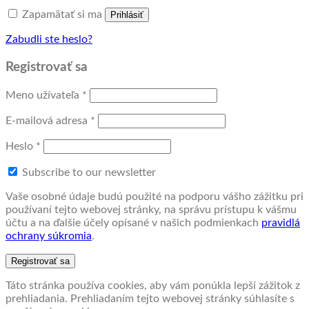
Zapamätať si ma
Prihlásiť
Zabudli ste heslo?
Registrovať sa
Povinné
Meno užívateľa
*
Povinné
E-mailová adresa
*
Povinné
Heslo
*
Subscribe to our newsletter
Vaše osobné údaje budú použité na podporu vášho zážitku pri
používaní tejto webovej stránky, na správu prístupu k vášmu
účtu a na ďalšie účely opísané v našich podmienkach
pravidlá
ochrany súkromia
.
Registrovať sa
Táto stránka používa cookies, aby vám ponúkla lepší zážitok z
prehliadania. Prehliadaním tejto webovej stránky súhlasíte s