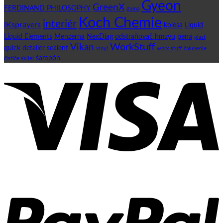
Gyeon
GreenX
FERDINAND PHILOSOPHY
guma
Koch Chemie
interiér
iKsprayers
kolesa
Liquid
Liquid Elements
Menzerna
NexDiag
odstraňovač hmzyu
pena
plast
WorkStuff
Vikan
quick detailer
sealent
vinyl
work stuff
čalunenie
šampón
čističe skliel