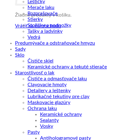
Leštičky
Merače laku
Rozprašovače
Žiadne produkty v košíku.
Stierky
Stoličky a podnožky
Vrátiť sa do obchodu
Tašky a ladvinky
Vedrá
Predumývače a odstraňovače hmyzu
Sady
Sklo
Čističe skiel
Keramické ochrany a tekuté stierače
Starostlivosť o lak
Čističe a odmasťovače laku
Clayovacie hmoty
Detailery a leštenky
Lubrikačné tekutiny pre clay
Maskovacie glazúry
Ochrana laku
Keramické ochrany
Sealanty
Vosky
Pasty
Antihologramové pasty