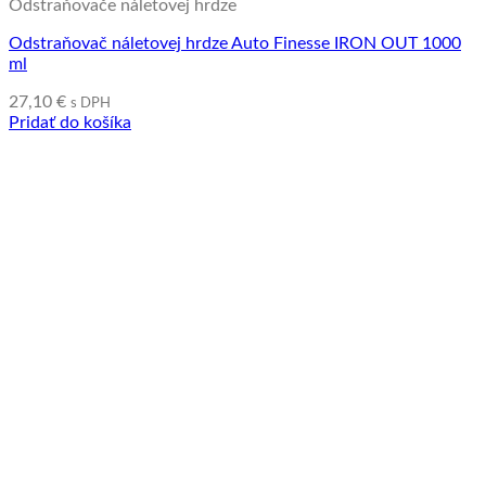
Odstraňovače náletovej hrdze
Odstraňovač náletovej hrdze Auto Finesse IRON OUT 1000
ml
27,10
€
s DPH
Pridať do košíka