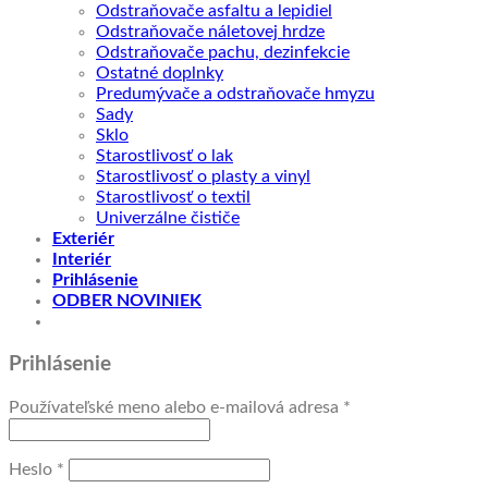
Odstraňovače asfaltu a lepidiel
Odstraňovače náletovej hrdze
Odstraňovače pachu, dezinfekcie
Ostatné doplnky
Predumývače a odstraňovače hmyzu
Sady
Sklo
Starostlivosť o lak
Starostlivosť o plasty a vinyl
Starostlivosť o textil
Univerzálne čističe
Exteriér
Interiér
Prihlásenie
ODBER NOVINIEK
Prihlásenie
Povinné
Používateľské meno alebo e-mailová adresa
*
Povinné
Heslo
*