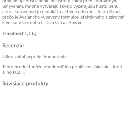
proklamuje odstránenie nečistôt a špiny pred kontaktným
umývaním, mnohé vytvárajú skvelo vyzerajúcu hustú penu,
ale v skutočnosti ju nedokážu aktívne odstráni. To je dôvod,
prečo je Avalanche vybavený formulou efektívneho a zároveň
k voskom šetrného čističa Citrus Power.
Hmotnosť
1,1 kg
Recenzie
Nikto zatiaľ nepridal hodnotenie.
Tento produkt môžu ohodnotiť len prihlásení zákazníci, ktorí
si ho kúpili.
Súvisiace produkty