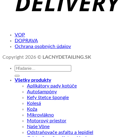
VOP
DOPRAVA
Ochrana osobných údajov
Copyright 2026 ©
LACNYDETAILING.SK
Hľadať:
Všetky produkty
Aplikátory pady kotúče
Autošampóny
Kefy štetce špongie
Kolesá
Koža
Mikrovlákno
Motorový priestor
Naše Vône
Odstraňovače asfaltu a lepidiel