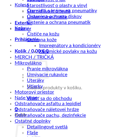
Kolesá
Starostlivosť o plasty a vinyl
Čiernidlá a krémy na pneumatiky
Starostlivosť o textil
Čistenie a ochrana diskov
Univerzálne čističe
Čistenie a ochrana pneumatík
Exteriér
Koža
Interiér
Čističe na kožu
Prihlásenie
Ochrana kože
Impregnátory a kondicionéry
Košík /
0,00
€
0
Keramické povlaky na kožu
MERCH / TRIČKÁ
Mikrovlákno
Pranie mikrovlákna
Umývacie rukavice
Uteráky
Utierky
Žiadne produkty v košíku.
Motorový priestor
Naše Vône
Vrátiť sa do obchodu
Odstraňovače asfaltu a lepidiel
0
Odstraňovače náletovej hrdze
Košík
Odstraňovače pachu, dezinfekcie
Ostatné doplnky
Detailingové svetlá
Fľaše