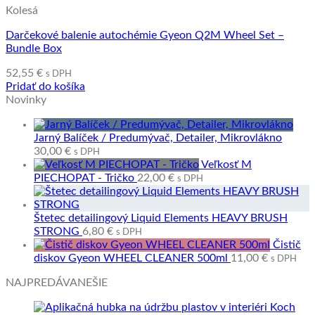
Kolesá
Darčekové balenie autochémie Gyeon Q2M Wheel Set –
Bundle Box
52,55
€
s DPH
Pridať do košíka
Novinky
Jarný Balíček / Predumývač, Detailer, Mikrovlákno
30,00
€
s DPH
Veľkosť M
PIECHOPAT - Tričko
22,00
€
s DPH
Štetec detailingový Liquid Elements HEAVY BRUSH
STRONG
6,80
€
s DPH
Čistič
diskov Gyeon WHEEL CLEANER 500ml
11,00
€
s DPH
NAJPREDÁVANEŠIE