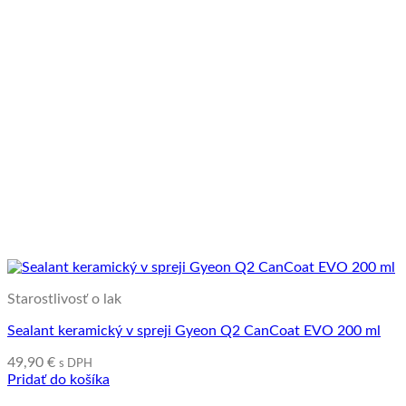
Starostlivosť o lak
Sealant keramický v spreji Gyeon Q2 CanCoat EVO 200 ml
49,90
€
s DPH
Pridať do košíka