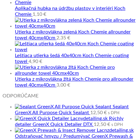
Aplikačná hubka na údržbu plastov v interiéri Koch
Chemie
1,10
€
Utierka z mikrovlákna zelená Koch Chemie allrounder
towel 40cmx40cm
2,35
€
Leštiaca utierka šedá 40x40cm Koch Chemie coating
towel
4,90
€
Utierka z mikrovlákna žltá Koch Chemie pro allrounder
towel 40cmx40cm
3,00
€
ODPORÚČAME
Sealant
GreenX All Purpose Quick Sealant
12,50
€
s DPH
Rýchly
detailer GreenX Quick Detailer DTX
12,50
€
s DPH
Odstraňovač hmyzu / Predumývač GreenX Prewash &