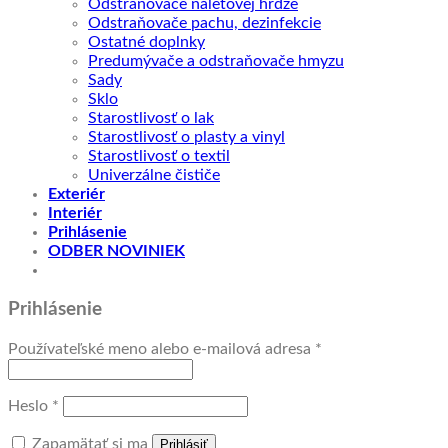
Odstraňovače náletovej hrdze
Odstraňovače pachu, dezinfekcie
Ostatné doplnky
Predumývače a odstraňovače hmyzu
Sady
Sklo
Starostlivosť o lak
Starostlivosť o plasty a vinyl
Starostlivosť o textil
Univerzálne čističe
Exteriér
Interiér
Prihlásenie
ODBER NOVINIEK
Prihlásenie
Povinné
Používateľské meno alebo e-mailová adresa
*
Povinné
Heslo
*
Zapamätať si ma
Prihlásiť