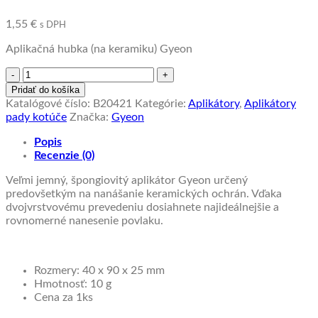
1,55
€
s DPH
Aplikačná hubka (na keramiku) Gyeon
množstvo
Aplikátor
Pridať do košíka
špongiový
Katalógové číslo:
B20421
Kategórie:
Aplikátory
,
Aplikátory
Q2M
pady kotúče
Značka:
Gyeon
Applicator
Popis
Recenzie (0)
Veľmi jemný, špongiovitý aplikátor Gyeon určený
predovšetkým na nanášanie keramických ochrán. Vďaka
dvojvrstvovému prevedeniu dosiahnete najideálnejšie a
rovnomerné nanesenie povlaku.
Rozmery: 40 x 90 x 25 mm
Hmotnosť: 10 g
Cena za 1ks