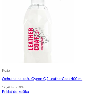
Koža
Ochrana na kožu Gyeon Q2 LeatherCoat 400 ml
16,40
€
s DPH
Pridať do košíka