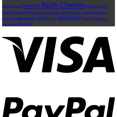
Koch Chemie
interiér
iKsprayers
kolesa
Liquid
Liquid Elements
Menzerna
NexDiag
odstraňovač hmzyu
pena
plast
WorkStuff
Vikan
quick detailer
sealent
vinyl
work stuff
čalunenie
šampón
čističe skliel