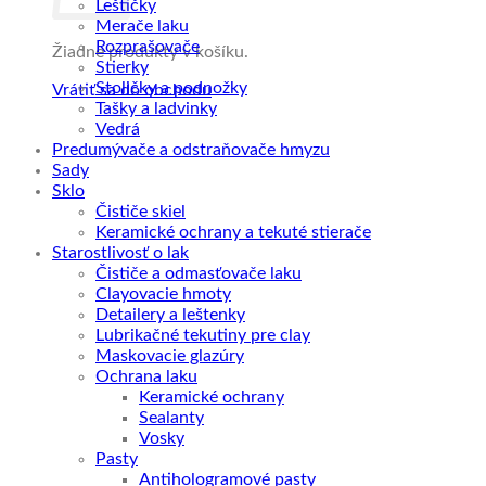
Leštičky
Merače laku
Rozprašovače
Žiadne produkty v košíku.
Stierky
Stoličky a podnožky
Vrátiť sa do obchodu
Tašky a ladvinky
Vedrá
Predumývače a odstraňovače hmyzu
Sady
Sklo
Čističe skiel
Keramické ochrany a tekuté stierače
Starostlivosť o lak
Čističe a odmasťovače laku
Clayovacie hmoty
Detailery a leštenky
Lubrikačné tekutiny pre clay
Maskovacie glazúry
Ochrana laku
Keramické ochrany
Sealanty
Vosky
Pasty
Antihologramové pasty