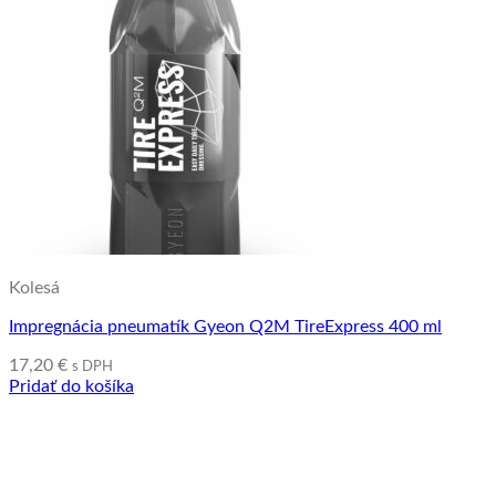
Kolesá
Impregnácia pneumatík Gyeon Q2M TireExpress 400 ml
17,20
€
s DPH
Pridať do košíka