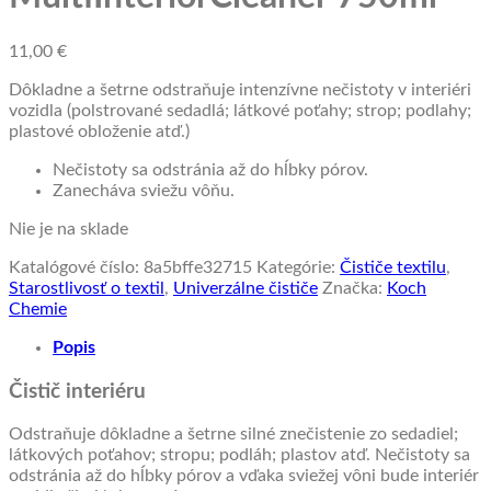
11,00
€
Dôkladne a šetrne odstraňuje intenzívne nečistoty v interiéri
vozidla (polstrované sedadlá; látkové poťahy; strop; podlahy;
plastové obloženie atď.)
Nečistoty sa odstránia až do hĺbky pórov.
Zanecháva sviežu vôňu.
Nie je na sklade
Katalógové číslo:
8a5bffe32715
Kategórie:
Čističe textilu
,
Starostlivosť o textil
,
Univerzálne čističe
Značka:
Koch
Chemie
Popis
Čistič interiéru
Odstraňuje dôkladne a šetrne silné znečistenie zo sedadiel;
látkových poťahov; stropu; podláh; plastov atď. Nečistoty sa
odstránia až do hĺbky pórov a vďaka sviežej vôni bude interiér