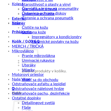
Kolesá
Starostlivosť o plasty a vinyl
Čiernidlá a krémy na pneumatiky
Starostlivosť o textil
Čistenie a ochrana diskov
Univerzálne čističe
Čistenie a ochrana pneumatík
Exteriér
Koža
Interiér
Čističe na kožu
Prihlásenie
Ochrana kože
Impregnátory a kondicionéry
Košík /
0,00
€
0
Keramické povlaky na kožu
MERCH / TRIČKÁ
Mikrovlákno
Pranie mikrovlákna
Umývacie rukavice
Uteráky
Utierky
Žiadne produkty v košíku.
Motorový priestor
Naše Vône
Vrátiť sa do obchodu
Odstraňovače asfaltu a lepidiel
0
Odstraňovače náletovej hrdze
Košík
Odstraňovače pachu, dezinfekcie
Ostatné doplnky
Detailingové svetlá
Fľaše