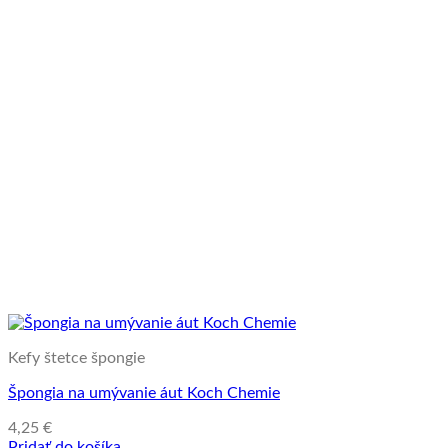
Kefy štetce špongie
Špongia na umývanie áut Koch Chemie
4,25
€
Pridať do košíka