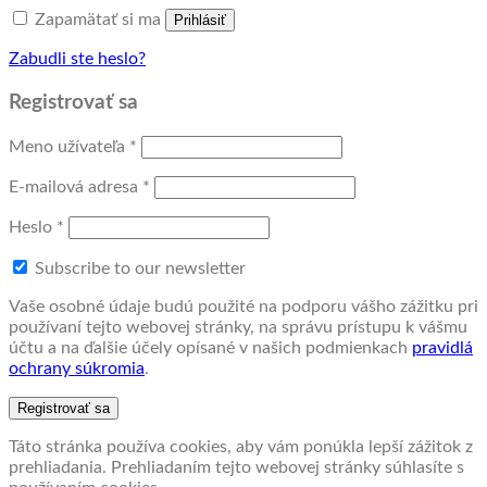
Zapamätať si ma
Prihlásiť
Zabudli ste heslo?
Registrovať sa
Povinné
Meno užívateľa
*
Povinné
E-mailová adresa
*
Povinné
Heslo
*
Subscribe to our newsletter
Vaše osobné údaje budú použité na podporu vášho zážitku pri
používaní tejto webovej stránky, na správu prístupu k vášmu
účtu a na ďalšie účely opísané v našich podmienkach
pravidlá
ochrany súkromia
.
Registrovať sa
Táto stránka používa cookies, aby vám ponúkla lepší zážitok z
prehliadania. Prehliadaním tejto webovej stránky súhlasíte s