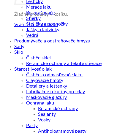
Leštičky
Merače laku
Rozprašovače
Žiadne produkty v košíku.
Stierky
Stoličky a podnožky
Vrátiť sa do obchodu
Tašky a ladvinky
Vedrá
Predumývače a odstraňovače hmyzu
Sady
Sklo
Čističe skiel
Keramické ochrany a tekuté stierače
Starostlivosť o lak
Čističe a odmasťovače laku
Clayovacie hmoty
Detailery a leštenky
Lubrikačné tekutiny pre clay
Maskovacie glazúry
Ochrana laku
Keramické ochrany
Sealanty
Vosky
Pasty
Antihologramové pasty