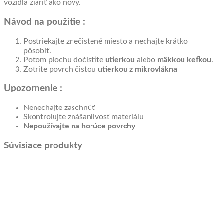
vozidla žiariť ako nový.
Návod na použitie :
Postriekajte znečistené miesto a nechajte krátko
pôsobiť.
Potom plochu dočistite
utierkou
alebo
mäkkou
kefkou
.
Zotrite povrch čistou
utierkou z mikrovlákna
Upozornenie :
Nenechajte zaschnúť
Skontrolujte znášanlivosť materiálu
Nepoužívajte na horúce povrchy
Súvisiace produkty