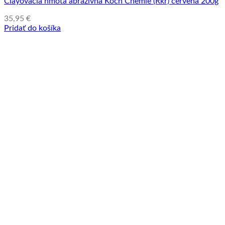
Clayovacia hmota abrazívna Koch Chemie (Rkr) červená 200g
35,95
€
Pridať do košíka