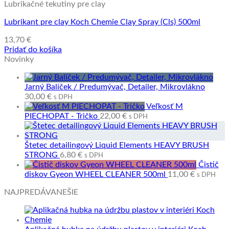
Lubrikačné tekutiny pre clay
Lubrikant pre clay Koch Chemie Clay Spray (Cls) 500ml
13,70
€
Pridať do košíka
Novinky
Jarný Balíček / Predumývač, Detailer, Mikrovlákno
30,00
€
s DPH
Veľkosť M
PIECHOPAT - Tričko
22,00
€
s DPH
Štetec detailingový Liquid Elements HEAVY BRUSH
STRONG
6,80
€
s DPH
Čistič
diskov Gyeon WHEEL CLEANER 500ml
11,00
€
s DPH
NAJPREDÁVANEŠIE