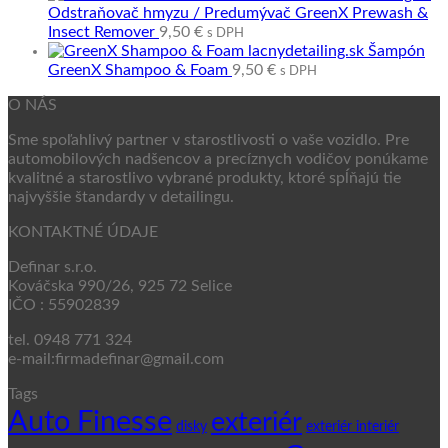
Odstraňovač hmyzu / Predumývač GreenX Prewash &
Insect Remover
9,50
€
s DPH
Šampón
GreenX Shampoo & Foam
9,50
€
s DPH
O NÁS
Sme spoľahlivý partner v starostlivosti o vaše vozidlo. Pre
automobilových nadšencov a precíznych vodičov ponúkame
kvalitné a starostlivo vybrané produkty, ktoré spĺňajú tie
najvyššie štandardy v detailingu.
KONTAKTNÉ ÚDAJE
Definar s.r.o.
Kováčska 990/26, 925 72 Selice
IČO : 55902839
tel. 0948 771 324
e-mail:firmadefinar@gmail.com
Tags
Auto Finesse
exteriér
disky
exteriér interiér