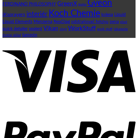
Gyeon
GreenX
FERDINAND PHILOSOPHY
guma
Koch Chemie
interiér
iKsprayers
kolesa
Liquid
Liquid Elements
Menzerna
NexDiag
odstraňovač hmzyu
pena
plast
WorkStuff
Vikan
quick detailer
sealent
vinyl
work stuff
čalunenie
šampón
čističe skliel