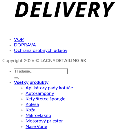
VOP
DOPRAVA
Ochrana osobných údajov
Copyright 2026 ©
LACNYDETAILING.SK
Hľadať:
Všetky produkty
Aplikátory pady kotúče
Autošampóny
Kefy štetce špongie
Kolesá
Koža
Mikrovlákno
Motorový priestor
Naše Vône