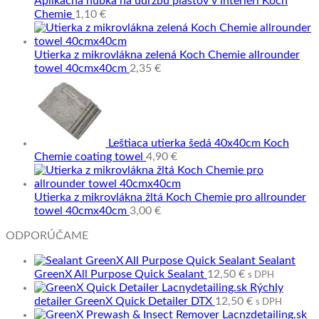
Aplikačná hubka na údržbu plastov v interiéri Koch
Chemie
1,10
€
Utierka z mikrovlákna zelená Koch Chemie allrounder
towel 40cmx40cm
2,35
€
Leštiaca utierka šedá 40x40cm Koch
Chemie coating towel
4,90
€
Utierka z mikrovlákna žltá Koch Chemie pro allrounder
towel 40cmx40cm
3,00
€
ODPORÚČAME
Sealant
GreenX All Purpose Quick Sealant
12,50
€
s DPH
Rýchly
detailer GreenX Quick Detailer DTX
12,50
€
s DPH