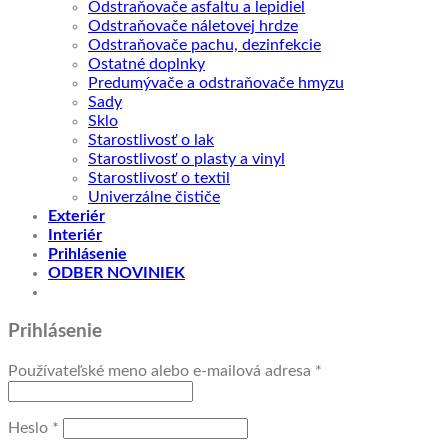
Odstraňovače asfaltu a lepidiel
Odstraňovače náletovej hrdze
Odstraňovače pachu, dezinfekcie
Ostatné doplnky
Predumývače a odstraňovače hmyzu
Sady
Sklo
Starostlivosť o lak
Starostlivosť o plasty a vinyl
Starostlivosť o textil
Univerzálne čističe
Exteriér
Interiér
Prihlásenie
ODBER NOVINIEK
Prihlásenie
Povinné
Používateľské meno alebo e-mailová adresa
*
Povinné
Heslo
*