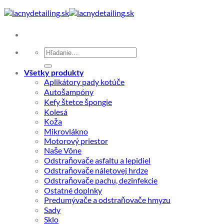
Skip
to
content
Hľadať:
Všetky produkty
Aplikátory pady kotúče
Autošampóny
Kefy štetce špongie
Kolesá
Koža
Mikrovlákno
Motorový priestor
Naše Vône
Odstraňovače asfaltu a lepidiel
Odstraňovače náletovej hrdze
Odstraňovače pachu, dezinfekcie
Ostatné doplnky
Predumývače a odstraňovače hmyzu
Sady
Sklo