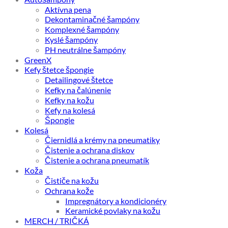
Aktívna pena
Dekontaminačné šampóny
Komplexné šampóny
Kyslé šampóny
PH neutrálne šampóny
GreenX
Kefy štetce špongie
Detailingové štetce
Kefky na čalúnenie
Kefky na kožu
Kefy na kolesá
Špongie
Kolesá
Čiernidlá a krémy na pneumatiky
Čistenie a ochrana diskov
Čistenie a ochrana pneumatík
Koža
Čističe na kožu
Ochrana kože
Impregnátory a kondicionéry
Keramické povlaky na kožu
MERCH / TRIČKÁ