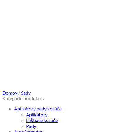
Domov
/
Sady
Kategórie produktov
Aplikátory pady kotúče
Aplikátory
Leštiace kotúče
Pady
Autošampóny