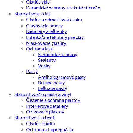
Čističe skiel
Keramické ochrany a tekuté stierače
Starostlivosť o lak
Čističe a odmasťovače laku
Clayovacie hmoty
Detailery a leštenky
Lubrikačné tekutiny pre clay
Maskovacie glazúry
Ochrana laku
Keramické ochrany
Sealanty
Vosky
Pasty
Antihologramové pasty
Brúsne pasty
Leštiace pasty
Starostlivosť o plasty a vinyl
Čistenie a ochrana plastov
Interiérové detailery
Oživovače plastov
Starostlivosť o textil
Čističe textilu
Ochrana a impregnácia