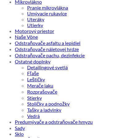
Mikrovlákno
Pranie mikrovlákna
Umývacie rukavice
Uteráky
Utierky
Motorový priestor
Naše Vône
Odstraňovače asfaltu a lepidiel
Odstraňovače náletovej hrdze
Odstraňovače pachu, dezinfekcie
Ostatné doplnky
Detailingové svetlá
Fľaše
Leštičky
Merače laku
Rozprašovače
Stierky
Stoličky a podnožky
Tašky a ladvinky
Vedrá
Predumývače a odstraňovače hmyzu
Sady
Sklo