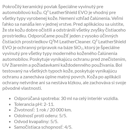
Pokročilý keramický povlak špeciálne vyvinutý pre
automobilovú kožu. Q² LeatherShield EVO je vhodný pre
všetky typy vyrobenej kože. Nemení vzhľad čalúnenia. Veľmi
ľahko sa nanáša len v jednej vrstve. Pred aplikáciou sa uistite,
že ste kožu dobre očistili a odstránili všetky zvyšky čistiaceho
prostriedku. Odporúčame použiť jeden z vysoko účinných
čistiacich prostriedkov Q²M LeatherCleaner. Q² LeatherShield
EVO je ochranný prípravok na báze SiO₂, ktorý je špeciálne
vyvinutý pre všetky typy moderného koženého čalúnenia
automobilov. Poskytuje vynikajúcu ochranu pred znečistením,
UV žiarením a požiadavkami každodenného používania. Bol
testovaný na všetkých typoch kože, poskytuje vynikajúcu
ochranu a zanecháva úplne matný povrch. Koža po aplikácii
ochrany netvrdne ani sa nestáva klzkou, ale zachováva si svoje
pôvodné vlastnosti.
Odporúčaná spotreba: 30 ml na celý interiér vozidla.
Tolerancia pH: 2-11.
Životnosť: 1 rok / 20 000 km.
Odolnosť proti oderu: 5/5.
Odvod kvapaliny: 5/5.
Samočistiaca schopnosť: 4/5.