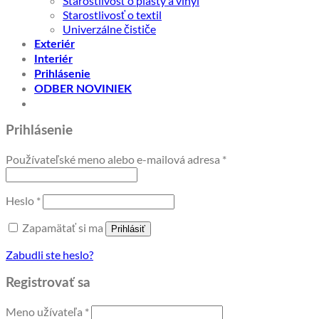
Starostlivosť o plasty a vinyl
Starostlivosť o textil
Univerzálne čističe
Exteriér
Interiér
Prihlásenie
ODBER NOVINIEK
Prihlásenie
Povinné
Používateľské meno alebo e-mailová adresa
*
Povinné
Heslo
*
Zapamätať si ma
Prihlásiť
Zabudli ste heslo?
Registrovať sa
Povinné
Meno užívateľa
*