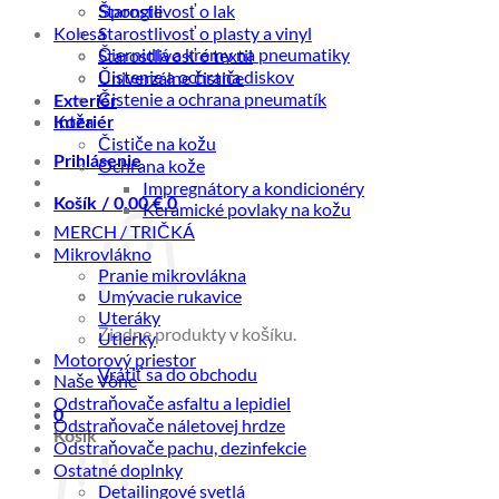
Starostlivosť o lak
Špongie
Kolesá
Starostlivosť o plasty a vinyl
Čiernidlá a krémy na pneumatiky
Starostlivosť o textil
Čistenie a ochrana diskov
Univerzálne čističe
Čistenie a ochrana pneumatík
Exteriér
Koža
Interiér
Čističe na kožu
Prihlásenie
Ochrana kože
Impregnátory a kondicionéry
Košík /
0,00
€
0
Keramické povlaky na kožu
MERCH / TRIČKÁ
Mikrovlákno
Pranie mikrovlákna
Umývacie rukavice
Uteráky
Žiadne produkty v košíku.
Utierky
Motorový priestor
Vrátiť sa do obchodu
Naše Vône
Odstraňovače asfaltu a lepidiel
0
Odstraňovače náletovej hrdze
Košík
Odstraňovače pachu, dezinfekcie
Ostatné doplnky
Detailingové svetlá