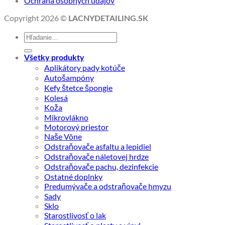
Ochrana osobných údajov
Copyright 2026 ©
LACNYDETAILING.SK
Hľadať:
Všetky produkty
Aplikátory pady kotúče
Autošampóny
Kefy štetce špongie
Kolesá
Koža
Mikrovlákno
Motorový priestor
Naše Vône
Odstraňovače asfaltu a lepidiel
Odstraňovače náletovej hrdze
Odstraňovače pachu, dezinfekcie
Ostatné doplnky
Predumývače a odstraňovače hmyzu
Sady
Sklo
Starostlivosť o lak