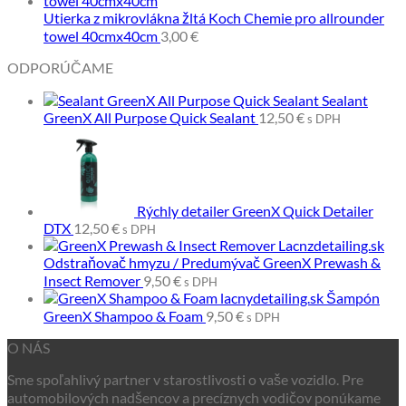
Utierka z mikrovlákna žltá Koch Chemie pro allrounder
towel 40cmx40cm
3,00
€
ODPORÚČAME
Sealant
GreenX All Purpose Quick Sealant
12,50
€
s DPH
Rýchly detailer GreenX Quick Detailer
DTX
12,50
€
s DPH
Odstraňovač hmyzu / Predumývač GreenX Prewash &
Insect Remover
9,50
€
s DPH
Šampón
GreenX Shampoo & Foam
9,50
€
s DPH
O NÁS
Sme spoľahlivý partner v starostlivosti o vaše vozidlo. Pre
automobilových nadšencov a precíznych vodičov ponúkame