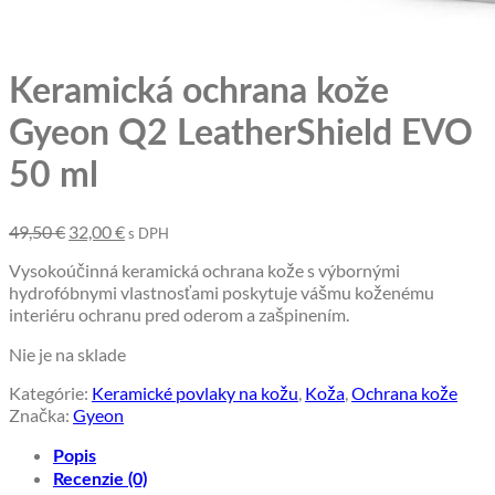
Keramická ochrana kože
Gyeon Q2 LeatherShield EVO
50 ml
Pôvodná
Aktuálna
49,50
€
32,00
€
s DPH
cena
cena
Vysokoúčinná keramická ochrana kože s výbornými
bola:
je:
hydrofóbnymi vlastnosťami poskytuje vášmu koženému
49,50 €.
32,00 €.
interiéru ochranu pred oderom a zašpinením.
Nie je na sklade
Kategórie:
Keramické povlaky na kožu
,
Koža
,
Ochrana kože
Značka:
Gyeon
Popis
Recenzie (0)