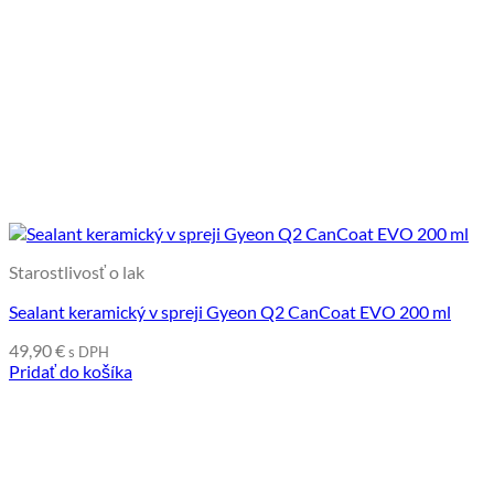
Starostlivosť o lak
Sealant keramický v spreji Gyeon Q2 CanCoat EVO 200 ml
49,90
€
s DPH
Pridať do košíka