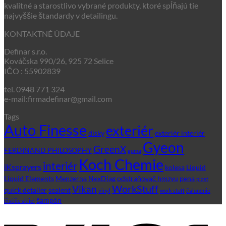
kvalitné a starostlivo vybrané produkty, ktoré spĺňajú tie
najvyššie štandardy v detailingu.
KONTAKTNÉ ÚDAJE
Definar s.r.o.
Kováčska 990/26, 925 72 Selice
IČO : 55902839
tel. 0948 771 324
e-mail:firmadefinar@gmail.com
Tags
Auto Finesse
exteriér
disky
exteriér interiér
Gyeon
GreenX
FERDINAND PHILOSOPHY
guma
Koch Chemie
interiér
iKsprayers
kolesa
Liquid
Liquid Elements
Menzerna
NexDiag
odstraňovač hmzyu
pena
plast
WorkStuff
Vikan
quick detailer
sealent
vinyl
work stuff
čalunenie
šampón
čističe skliel