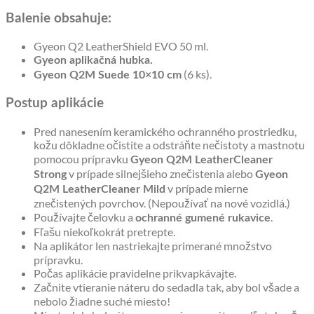
Balenie obsahuje:
Gyeon Q2 LeatherShield EVO 50 ml.
Gyeon aplikačná hubka.
(6 ks).
Gyeon Q2M Suede 10×10 cm
Postup aplikácie
Pred nanesením keramického ochranného prostriedku,
kožu dôkladne očistite a odstráňte nečistoty a mastnotu
pomocou prípravku
Gyeon Q2M LeatherCleaner
v prípade silnejšieho znečistenia alebo
Strong
Gyeon
v prípade mierne
Q2M LeatherCleaner Mild
znečistených povrchov. (Nepoužívať na nové vozidlá.)
Používajte čelovku a
.
ochranné gumené rukavice
Fľašu niekoľkokrát pretrepte.
Na aplikátor len nastriekajte primerané množstvo
prípravku.
Počas aplikácie pravidelne prikvapkávajte.
Začnite vtieranie náteru do sedadla tak, aby bol všade a
nebolo žiadne suché miesto!