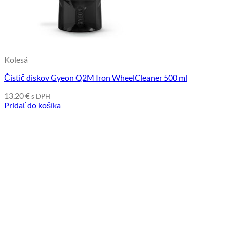
Kolesá
Čistič diskov Gyeon Q2M Iron WheelCleaner 500 ml
13,20
€
s DPH
Pridať do košíka