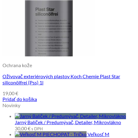
Ochrana kože
Oživovač exteriérových plastov Koch Chemie Plast Star
siliconölfrei (Pss) 1l
19,00
€
Pridať do košíka
Novinky
Jarný Balíček / Predumývač, Detailer, Mikrovlákno
30,00
€
s DPH
Veľkosť M