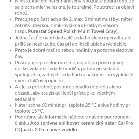
Miesto, kde bol náter nanesený, spoznáte podľa toho, že
sa plocha mierne leskne, je to zrejmé. Po zotretí sa objaví
rohož.
Pracujte po častiach a do 2, max. 3 minút musí byť náter
zotretý utierkou z mikrovlákna s krátkym vlasom
(napr.
).
Purestar Speed Polish Multi Towel Gray
Jedna časť je napríklad celé sedadlo alebo operadlo, ale
príliš sa nezdržujte, čas pri aplikácii ubieha rýchlejšie.
Preto je dobré mať so sebou hodinky a pozorne sledovať
čas.
Postupujte po celom vozidle, najprv po prístrojovej
doske, volante, sedadle vodiča, potom po sedadle
spolujazdca, zadných sedadlách a nakoniec po výplniach
dverí a lakťovej opierke.
Ak je to potrebné, posuňte sedadlo dopredu alebo
dozadu, aby ste získali lepší prístup ku všetkým
sedadlám.
Náter schne 60 minút pri teplote 25 ºC a dve hodiny pri
teplote 15 ºC.
Podrobnejšie informácie nájdete v našom podrobnom
článku
Ako správne aplikovať keramický náter CarPro
.
CQuartz 2.0 na nové vozidlo