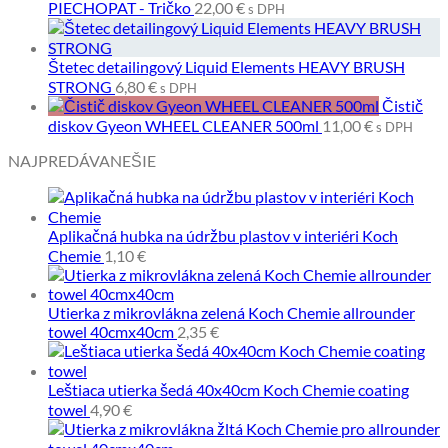
PIECHOPAT - Tričko
22,00
€
s DPH
Štetec detailingový Liquid Elements HEAVY BRUSH
STRONG
6,80
€
s DPH
Čistič
diskov Gyeon WHEEL CLEANER 500ml
11,00
€
s DPH
NAJPREDÁVANEŠIE
Aplikačná hubka na údržbu plastov v interiéri Koch
Chemie
1,10
€
Utierka z mikrovlákna zelená Koch Chemie allrounder
towel 40cmx40cm
2,35
€
Leštiaca utierka šedá 40x40cm Koch Chemie coating
towel
4,90
€