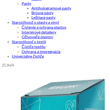
Pasty
Antihologramové pasty
Brúsne pasty
Leštiace pasty
Starostlivosť o plasty a vinyl
Čistenie a ochrana plastov
Interiérové detailery
Oživovače plastov
Starostlivosť o textil
Čističe textilu
Ochrana a impregnácia
Univerzálne čističe
ZĽAVA