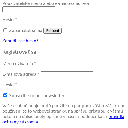
Povinné
Používateľské meno alebo e-mailová adresa
*
Povinné
Heslo
*
Zapamätať si ma
Prihlásiť
Zabudli ste heslo?
Registrovať sa
Povinné
Meno užívateľa
*
Povinné
E-mailová adresa
*
Povinné
Heslo
*
Subscribe to our newsletter
Vaše osobné údaje budú použité na podporu vášho zážitku pri
používaní tejto webovej stránky, na správu prístupu k vášmu
účtu a na ďalšie účely opísané v našich podmienkach
pravidlá
ochrany súkromia
.