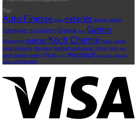
Tags
Auto Finesse
exteriér
disky
exteriér interiér
Gyeon
GreenX
FERDINAND PHILOSOPHY
guma
Koch Chemie
interiér
iKsprayers
kolesa
Liquid
Liquid Elements
Menzerna
NexDiag
odstraňovač hmzyu
pena
plast
WorkStuff
Vikan
quick detailer
sealent
vinyl
work stuff
čalunenie
šampón
čističe skliel