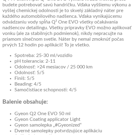
budete potrebovať savú handričku. Vďaka vyššiemu výkonu a
vyššej chemickej odolnosti je to skvelý základný náter pre
každého automobilového nadšenca. Vďaka vynikajúcemu
odvádzaniu vody spĺňa Q² One EVO všetky očakávania
nadšencov detailingu. Všetky prípravky EVO možno aplikovať
vonku (ale za stabilných podmienok), nikdy nepracujte na
priamom slnečnom svetle. Náter by nemal zmoknúť počas
prvých 12 hodín po aplikácii! To je všetko.
Spotreba: 25-30 ml/vozidlo
pH tolerancia: 2-11
Odolnosť: >24 mesiacov / 25 000 km
Odolnosť: 5/5
Finiš: 5/5
Beading: 4/5
Samočistiace schopnosti: 4/5
Balenie obsahuje:
Gyeon Q2 One EVO 50 ml
Gyeon Coating applicator Light
Gyeon samolepka „#Gyeonized“
Dverné samolepky potvrdzujúce aplikáciu