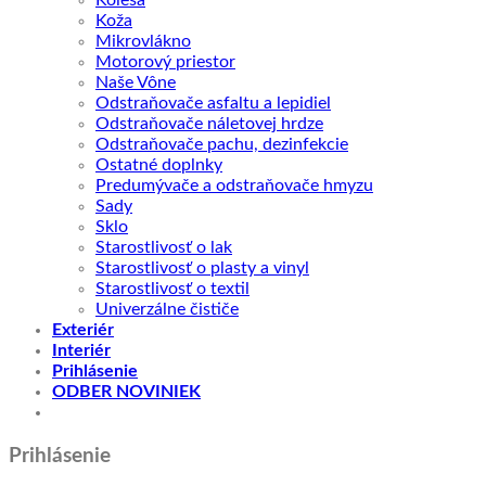
Kolesá
Koža
Mikrovlákno
Motorový priestor
Naše Vône
Odstraňovače asfaltu a lepidiel
Odstraňovače náletovej hrdze
Odstraňovače pachu, dezinfekcie
Ostatné doplnky
Predumývače a odstraňovače hmyzu
Sady
Sklo
Starostlivosť o lak
Starostlivosť o plasty a vinyl
Starostlivosť o textil
Univerzálne čističe
Exteriér
Interiér
Prihlásenie
ODBER NOVINIEK
Prihlásenie