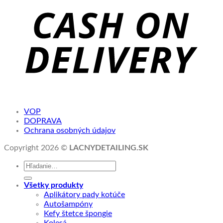
VOP
DOPRAVA
Ochrana osobných údajov
Copyright 2026 ©
LACNYDETAILING.SK
Hľadať:
Všetky produkty
Aplikátory pady kotúče
Autošampóny
Kefy štetce špongie