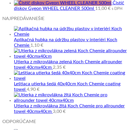
Čistič
diskov Gyeon WHEEL CLEANER 500ml
11,00
€
s DPH
NAJPREDÁVANEŠIE
Aplikačná hubka na údržbu plastov v interiéri Koch
Chemie
1,10
€
Utierka z mikrovlákna zelená Koch Chemie allrounder
towel 40cmx40cm
2,35
€
Leštiaca utierka šedá 40x40cm Koch Chemie coating
towel
4,90
€
Utierka z mikrovlákna žltá Koch Chemie pro allrounder
towel 40cmx40cm
3,00
€
ODPORÚČAME