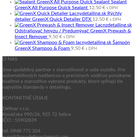
Sealant
GreenX All Purpose Quick Sealant
12,50
€
s DPH
Rýchly
detailer GreenX Quick Detailer DTX
12,50
€
s DPH
Odstraňovač hmyzu / Predumývač GreenX Prewash &
Insect Remover
9,50
€
s DPH
Šampón
GreenX Shampoo & Foam
9,50
€
s DPH
O NÁS
Sme spoľahlivý partner v starostlivosti o vaše vozidlo. Pre
automobilových nadšencov a precíznych vodičov ponúkame
kvalitné a starostlivo vybrané produkty, ktoré spĺňajú tie
najvyššie štandardy v detailingu.
KONTAKTNÉ ÚDAJE
Definar s.r.o.
Kováčska 990/26, 925 72 Selice
IČO : 55902839
tel. 0948 771 324
e-mail:firmadefinar@gmail.com