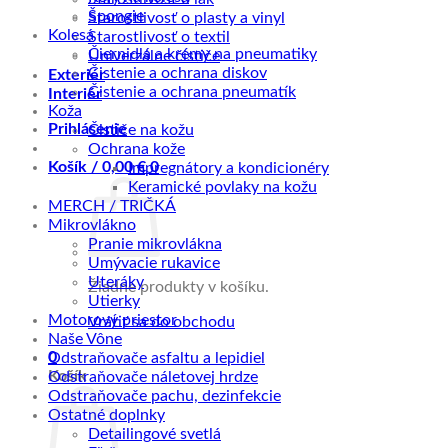
Špongie
Starostlivosť o plasty a vinyl
Kolesá
Starostlivosť o textil
Čiernidlá a krémy na pneumatiky
Univerzálne čističe
Čistenie a ochrana diskov
Exteriér
Čistenie a ochrana pneumatík
Interiér
Koža
Prihlásenie
Čističe na kožu
Ochrana kože
Košík /
0,00
€
0
Impregnátory a kondicionéry
Keramické povlaky na kožu
MERCH / TRIČKÁ
Mikrovlákno
Pranie mikrovlákna
Umývacie rukavice
Uteráky
Žiadne produkty v košíku.
Utierky
Motorový priestor
Vrátiť sa do obchodu
Naše Vône
0
Odstraňovače asfaltu a lepidiel
Košík
Odstraňovače náletovej hrdze
Odstraňovače pachu, dezinfekcie
Ostatné doplnky
Detailingové svetlá