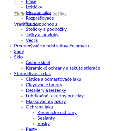
Fľaše
Leštičky
Merače laku
Žiadne produkty v košíku.
Rozprašovače
Stierky
Vrátiť sa do obchodu
Stoličky a podnožky
Tašky a ladvinky
Vedrá
Predumývače a odstraňovače hmyzu
Sady
Sklo
Čističe skiel
Keramické ochrany a tekuté stierače
Starostlivosť o lak
Čističe a odmasťovače laku
Clayovacie hmoty
Detailery a leštenky
Lubrikačné tekutiny pre clay
Maskovacie glazúry
Ochrana laku
Keramické ochrany
Sealanty
Vosky
Pasty