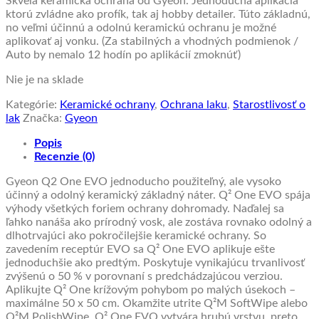
Skvelá keramická ochrana od Gyeon. Jednoduchá aplikácia
ktorú zvládne ako profík, tak aj hobby detailer. Túto základnú,
no veľmi účinnú a odolnú keramickú ochranu je možné
aplikovať aj vonku. (Za stabilných a vhodných podmienok /
Auto by nemalo 12 hodín po aplikácií zmoknúť)
Nie je na sklade
Kategórie:
Keramické ochrany
,
Ochrana laku
,
Starostlivosť o
lak
Značka:
Gyeon
Popis
Recenzie (0)
Gyeon Q2 One EVO jednoducho použiteľný, ale vysoko
účinný a odolný keramický základný náter. Q² One EVO spája
výhody všetkých foriem ochrany dohromady. Naďalej sa
ľahko nanáša ako prírodný vosk, ale zostáva rovnako odolný a
dlhotrvajúci ako pokročilejšie keramické ochrany. So
zavedením receptúr EVO sa Q² One EVO aplikuje ešte
jednoduchšie ako predtým. Poskytuje vynikajúcu trvanlivosť
zvýšenú o 50 % v porovnaní s predchádzajúcou verziou.
Aplikujte Q² One krížovým pohybom po malých úsekoch –
maximálne 50 x 50 cm. Okamžite utrite Q²M SoftWipe alebo
Q²M PolishWipe. Q² One EVO vytvára hrubú vrstvu, preto