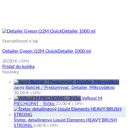
Starostlivosť o lak
Detailer Gyeon Q2M QuickDetailer 1000 ml
20,00
€
s DPH
Pridať do košíka
Novinky
Jarný Balíček / Predumývač, Detailer, Mikrovlákno
30,00
€
s DPH
Veľkosť M
PIECHOPAT - Tričko
22,00
€
s DPH
Štetec detailingový Liquid Elements HEAVY BRUSH
STRONG
6,80
€
s DPH