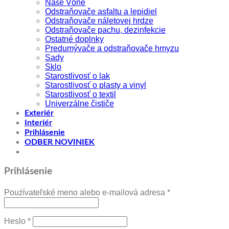
Naše Vône
Odstraňovače asfaltu a lepidiel
Odstraňovače náletovej hrdze
Odstraňovače pachu, dezinfekcie
Ostatné doplnky
Predumývače a odstraňovače hmyzu
Sady
Sklo
Starostlivosť o lak
Starostlivosť o plasty a vinyl
Starostlivosť o textil
Univerzálne čističe
Exteriér
Interiér
Prihlásenie
ODBER NOVINIEK
Prihlásenie
Povinné
Používateľské meno alebo e-mailová adresa
*
Povinné
Heslo
*