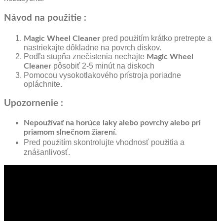
Návod na použitie :
pred použitím krátko pretrepte a
Magic Wheel Cleaner
nastriekajte dôkladne na povrch diskov.
Podľa stupňa znečistenia nechajte
Magic Wheel
pôsobiť 2-5 minút na diskoch
Cleaner
Pomocou vysokotlakového prístroja poriadne
opláchnite.
Upozornenie :
Nepoužívať na horúce laky alebo povrchy alebo pri
priamom slnečnom žiarení.
Pred použitím skontrolujte vhodnosť použitia a
znášanlivosť.