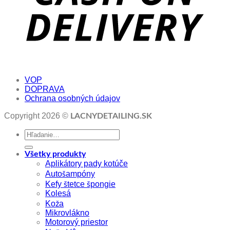
VOP
DOPRAVA
Ochrana osobných údajov
Copyright 2026 ©
LACNYDETAILING.SK
Hľadať:
Všetky produkty
Aplikátory pady kotúče
Autošampóny
Kefy štetce špongie
Kolesá
Koža
Mikrovlákno
Motorový priestor