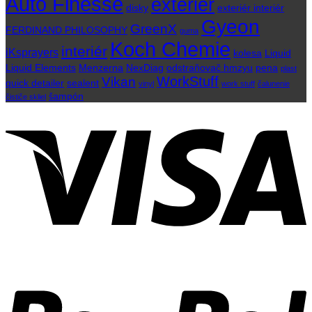
Auto Finesse
exteriér
disky
exteriér interiér
Gyeon
GreenX
FERDINAND PHILOSOPHY
guma
Koch Chemie
interiér
iKsprayers
kolesa
Liquid
Liquid Elements
Menzerna
NexDiag
odstraňovač hmzyu
pena
plast
WorkStuff
Vikan
quick detailer
sealent
vinyl
work stuff
čalunenie
šampón
čističe skliel