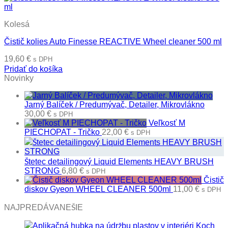
Kolesá
Čistič kolies Auto Finesse REACTIVE Wheel cleaner 500 ml
19,60
€
s DPH
Pridať do košíka
Novinky
Jarný Balíček / Predumývač, Detailer, Mikrovlákno
30,00
€
s DPH
Veľkosť M
PIECHOPAT - Tričko
22,00
€
s DPH
Štetec detailingový Liquid Elements HEAVY BRUSH
STRONG
6,80
€
s DPH
Čistič
diskov Gyeon WHEEL CLEANER 500ml
11,00
€
s DPH
NAJPREDÁVANEŠIE