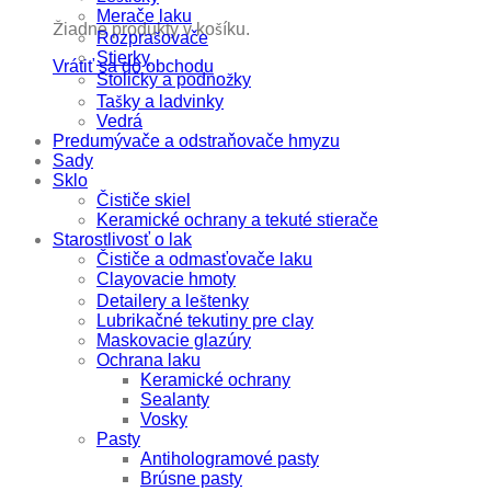
Merače laku
Žiadne produkty v košíku.
Rozprašovače
Stierky
Vrátiť sa do obchodu
Stoličky a podnožky
Tašky a ladvinky
Vedrá
Predumývače a odstraňovače hmyzu
Sady
Sklo
Čističe skiel
Keramické ochrany a tekuté stierače
Starostlivosť o lak
Čističe a odmasťovače laku
Clayovacie hmoty
Detailery a leštenky
Lubrikačné tekutiny pre clay
Maskovacie glazúry
Ochrana laku
Keramické ochrany
Sealanty
Vosky
Pasty
Antihologramové pasty
Brúsne pasty