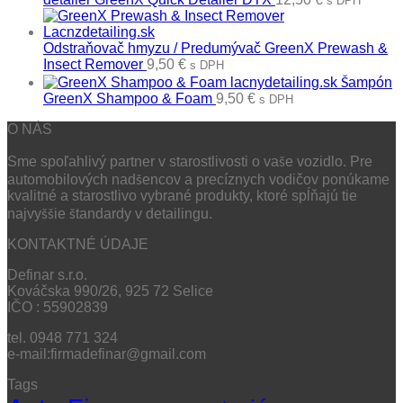
s DPH
Odstraňovač hmyzu / Predumývač GreenX Prewash &
Insect Remover
9,50
€
s DPH
Šampón
GreenX Shampoo & Foam
9,50
€
s DPH
O NÁS
Sme spoľahlivý partner v starostlivosti o vaše vozidlo. Pre
automobilových nadšencov a precíznych vodičov ponúkame
kvalitné a starostlivo vybrané produkty, ktoré spĺňajú tie
najvyššie štandardy v detailingu.
KONTAKTNÉ ÚDAJE
Definar s.r.o.
Kováčska 990/26, 925 72 Selice
IČO : 55902839
tel. 0948 771 324
e-mail:firmadefinar@gmail.com
Tags