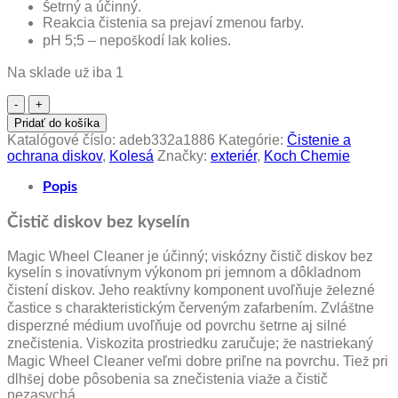
Šetrný a účinný.
Reakcia čistenia sa prejaví zmenou farby.
pH 5;5 – nepoškodí lak kolies.
Na sklade už iba 1
množstvo
Koch
Pridať do košíka
Chemie
Katalógové číslo:
adeb332a1886
Kategórie:
Čistenie a
Magic
ochrana diskov
,
Kolesá
Značky:
exteriér
,
Koch Chemie
Wheel
Cleaner
Popis
(Mwc)
-
Čistič diskov bez kyselín
Čistič
diskov
Magic Wheel Cleaner je účinný; viskózny čistič diskov bez
bez
kyselín s inovatívnym výkonom pri jemnom a dôkladnom
kyselín
čistení diskov. Jeho reaktívny komponent uvoľňuje železné
500ml
častice s charakteristickým červeným zafarbením. Zvláštne
disperzné médium uvoľňuje od povrchu šetrne aj silné
znečistenia. Viskozita prostriedku zaručuje; že nastriekaný
Magic Wheel Cleaner veľmi dobre priľne na povrchu. Tiež pri
dlhšej dobe pôsobenia sa znečistenia viaže a čistič
nezasychá.