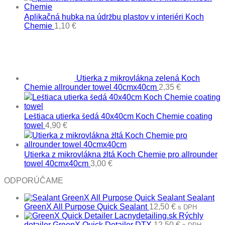
Aplikačná hubka na údržbu plastov v interiéri Koch
Chemie
1,10
€
Utierka z mikrovlákna zelená Koch
Chemie allrounder towel 40cmx40cm
2,35
€
Leštiaca utierka šedá 40x40cm Koch Chemie coating
towel
4,90
€
Utierka z mikrovlákna žltá Koch Chemie pro allrounder
towel 40cmx40cm
3,00
€
ODPORÚČAME
Sealant
GreenX All Purpose Quick Sealant
12,50
€
s DPH
Rýchly
detailer GreenX Quick Detailer DTX
12,50
€