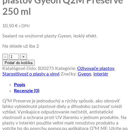
250 ml
10,50
€
s DPH
Sealant na vnútorné plasty Gyeon, lesklý efekt.
Na sklade už iba 2
množstvo
Oživovač
Pridať do košíka
a
Katalógové číslo:
B20275
Kategórie:
Oživovače plastov
,
impregnácia
Starostlivosť o plasty a vinyl
Značky:
Gyeon
,
interiér
plastov
Gyeon
Popis
Q2M
Recenzie (0)
Preserve
250
Q²M Preserve je jednoduchý a rýchly spôsob, ako obnoviť
ml
ľahko vyblednuté plastové diely a dlhodobo zachovať svieži
vzhľad. Vynikajúce odpudzovanie nečistôt, antistatické
vlastnosti a ochrana proti UV žiareniu v jednom produkte. Na
plasty v interiéri použite veľmi malé množstvo produktu a
votrite ho do povrchu pomocou aplikátora Q²M MF. Utrite po