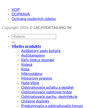
VOP
DOPRAVA
Ochrana osobných údajov
LACNYDETAILING.SK
Copyright 2026 ©
Hľadať:
Všetky produkty
Aplikátory pady kotúče
Autošampóny
Kefy štetce špongie
Kolesá
Koža
Mikrovlákno
Motorový priestor
Naše Vône
Odstraňovače asfaltu a lepidiel
Odstraňovače náletovej hrdze
Odstraňovače pachu, dezinfekcie
Ostatné doplnky
Predumývače a odstraňovače hmyzu