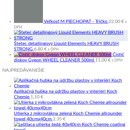
Veľkosť M PIECHOPAT - Tričko
22,00
€
s
DPH
Štetec detailingový Liquid Elements HEAVY BRUSH
STRONG
6,80
€
s DPH
Čistič
diskov Gyeon WHEEL CLEANER 500ml
11,00
€
s DPH
NAJPREDÁVANEŠIE
Aplikačná hubka na údržbu plastov v interiéri Koch
Chemie
1,10
€
Utierka z mikrovlákna zelená Koch Chemie allrounder
towel 40cmx40cm
2,35
€