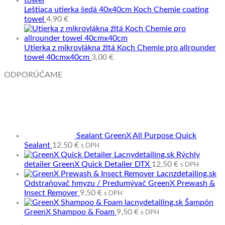
Leštiaca utierka šedá 40x40cm Koch Chemie coating
towel
4,90
€
Utierka z mikrovlákna žltá Koch Chemie pro allrounder
towel 40cmx40cm
3,00
€
ODPORÚČAME
Sealant GreenX All Purpose Quick
Sealant
12,50
€
s DPH
Rýchly
detailer GreenX Quick Detailer DTX
12,50
€
s DPH
Odstraňovač hmyzu / Predumývač GreenX Prewash &
Insect Remover
9,50
€
s DPH
Šampón
GreenX Shampoo & Foam
9,50
€
s DPH