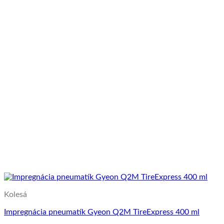
Kolesá
Impregnácia pneumatík Gyeon Q2M TireExpress 400 ml