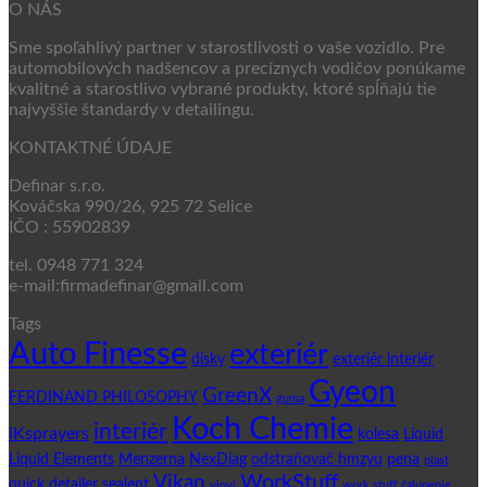
O NÁS
Sme spoľahlivý partner v starostlivosti o vaše vozidlo. Pre
automobilových nadšencov a precíznych vodičov ponúkame
kvalitné a starostlivo vybrané produkty, ktoré spĺňajú tie
najvyššie štandardy v detailingu.
KONTAKTNÉ ÚDAJE
Definar s.r.o.
Kováčska 990/26, 925 72 Selice
IČO : 55902839
tel. 0948 771 324
e-mail:firmadefinar@gmail.com
Tags
Auto Finesse
exteriér
disky
exteriér interiér
Gyeon
GreenX
FERDINAND PHILOSOPHY
guma
Koch Chemie
interiér
iKsprayers
kolesa
Liquid
Liquid Elements
Menzerna
NexDiag
odstraňovač hmzyu
pena
plast
WorkStuff
Vikan
quick detailer
sealent
vinyl
work stuff
čalunenie