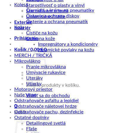
Kolesá
Starostlivosť o plasty a vinyl
Čiernidlá a krémy na pneumatiky
Starostlivosť o textil
Čistenie a ochrana diskov
Univerzálne čističe
Exteriér
Čistenie a ochrana pneumatík
Interiér
Koža
Čističe na kožu
Prihlásenie
Ochrana kože
Impregnátory a kondicionéry
Košík /
0,00
€
0
Keramické povlaky na kožu
MERCH / TRIČKÁ
Mikrovlákno
Pranie mikrovlákna
Umývacie rukavice
Uteráky
Utierky
Žiadne produkty v košíku.
Motorový priestor
Naše Vône
Vrátiť sa do obchodu
Odstraňovače asfaltu a lepidiel
0
Odstraňovače náletovej hrdze
Košík
Odstraňovače pachu, dezinfekcie
Ostatné doplnky
Detailingové svetlá
Fľaše