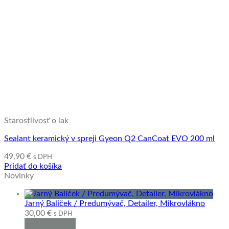
Starostlivosť o lak
Sealant keramický v spreji Gyeon Q2 CanCoat EVO 200 ml
49,90
€
s DPH
Pridať do košíka
Novinky
Jarný Balíček / Predumývač, Detailer, Mikrovlákno
30,00
€
s DPH