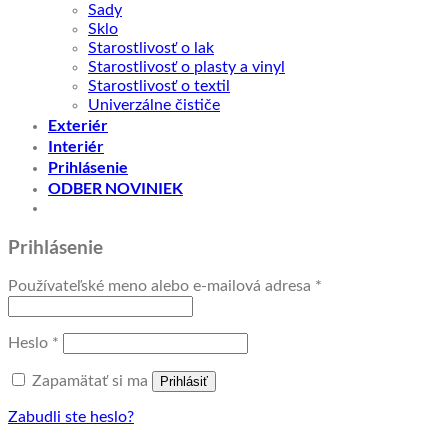
Sady
Sklo
Starostlivosť o lak
Starostlivosť o plasty a vinyl
Starostlivosť o textil
Univerzálne čističe
Exteriér
Interiér
Prihlásenie
ODBER NOVINIEK
Prihlásenie
Povinné
Používateľské meno alebo e-mailová adresa
*
Povinné
Heslo
*
Zapamätať si ma
Prihlásiť
Zabudli ste heslo?