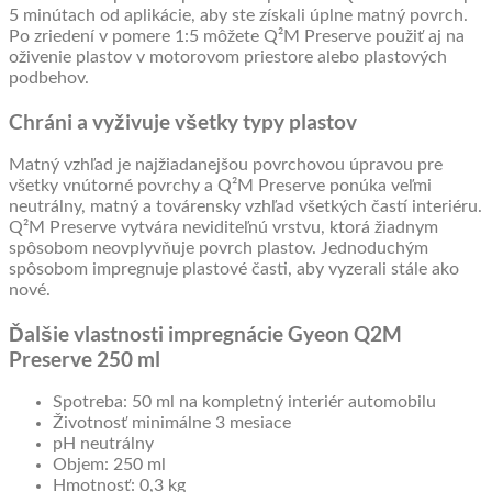
5 minútach od aplikácie, aby ste získali úplne matný povrch.
Po zriedení v pomere 1:5 môžete Q²M Preserve použiť aj na
oživenie plastov v motorovom priestore alebo plastových
podbehov.
Chráni a vyživuje všetky typy plastov
Matný vzhľad je najžiadanejšou povrchovou úpravou pre
všetky vnútorné povrchy a Q²M Preserve ponúka veľmi
neutrálny, matný a továrensky vzhľad všetkých častí interiéru.
Q²M Preserve vytvára neviditeľnú vrstvu, ktorá žiadnym
spôsobom neovplyvňuje povrch plastov. Jednoduchým
spôsobom impregnuje plastové časti, aby vyzerali stále ako
nové.
Ďalšie vlastnosti impregnácie Gyeon Q2M
Preserve 250 ml
Spotreba: 50 ml na kompletný interiér automobilu
Životnosť minimálne 3 mesiace
pH neutrálny
Objem: 250 ml
Hmotnosť: 0,3 kg