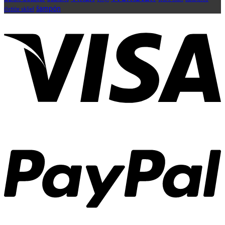
šampón
čističe skliel