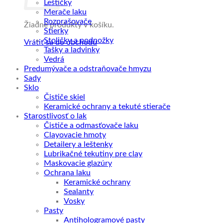
Leštičky
Merače laku
Rozprašovače
Žiadne produkty v košíku.
Stierky
Stoličky a podnožky
Vrátiť sa do obchodu
Tašky a ladvinky
Vedrá
Predumývače a odstraňovače hmyzu
Sady
Sklo
Čističe skiel
Keramické ochrany a tekuté stierače
Starostlivosť o lak
Čističe a odmasťovače laku
Clayovacie hmoty
Detailery a leštenky
Lubrikačné tekutiny pre clay
Maskovacie glazúry
Ochrana laku
Keramické ochrany
Sealanty
Vosky
Pasty
Antihologramové pasty