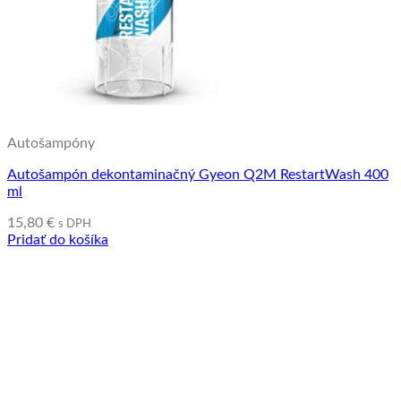
Autošampóny
Autošampón dekontaminačný Gyeon Q2M RestartWash 400
ml
15,80
€
s DPH
Pridať do košíka