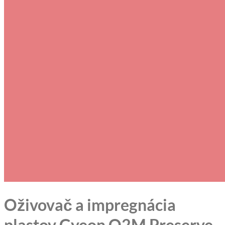
Oživovač a impregnácia
plastov Gyeon Q2M Preserve