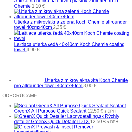
Aplikačná hubka na údržbu plastov v interiéri Koch
Chemie
1,10
€
Utierka z mikrovlákna zelená Koch Chemie allrounder
towel 40cmx40cm
2,35
€
Leštiaca utierka šedá 40x40cm Koch Chemie coating
towel
4,90
€
Utierka z mikrovlákna žltá Koch Chemie
pro allrounder towel 40cmx40cm
3,00
€
ODPORÚČAME
Sealant
GreenX All Purpose Quick Sealant
12,50
€
s DPH
Rýchly
detailer GreenX Quick Detailer DTX
12,50
€
s DPH