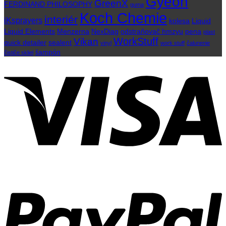
Gyeon
GreenX
FERDINAND PHILOSOPHY
guma
Koch Chemie
interiér
iKsprayers
kolesa
Liquid
Liquid Elements
Menzerna
NexDiag
odstraňovač hmzyu
pena
plast
WorkStuff
Vikan
quick detailer
sealent
vinyl
work stuff
čalunenie
šampón
čističe skliel