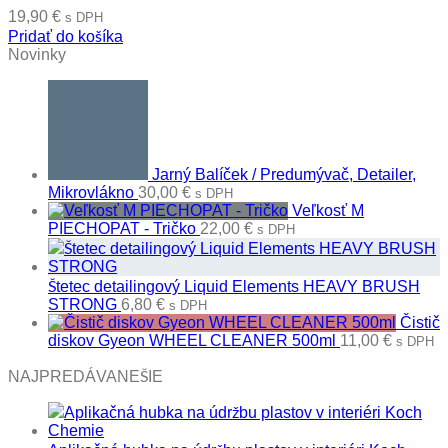
19,90
€
s DPH
Pridať do košíka
Novinky
Jarný Balíček / Predumývač, Detailer,
Mikrovlákno
30,00
€
s DPH
Veľkosť M
PIECHOPAT - Tričko
22,00
€
s DPH
Štetec detailingový Liquid Elements HEAVY BRUSH
STRONG
6,80
€
s DPH
Čistič
diskov Gyeon WHEEL CLEANER 500ml
11,00
€
s DPH
NAJPREDÁVANEŠIE