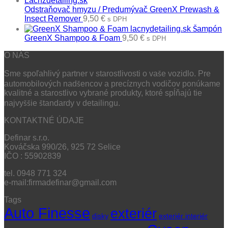
Odstraňovač hmyzu / Predumývač GreenX Prewash &
Insect Remover
9,50
€
s DPH
Šampón
GreenX Shampoo & Foam
9,50
€
s DPH
O NÁS
Sme spoľahlivý partner v starostlivosti o vaše vozidlo. Pre
automobilových nadšencov a precíznych vodičov ponúkame
kvalitné a starostlivo vybrané produkty, ktoré spĺňajú tie
najvyššie štandardy v detailingu.
KONTAKTNÉ ÚDAJE
Definar s.r.o.
Kováčska 990/26, 925 72 Selice
IČO : 55902839
tel. 0948 771 324
e-mail:firmadefinar@gmail.com
Tags
Auto Finesse
exteriér
disky
exteriér interiér