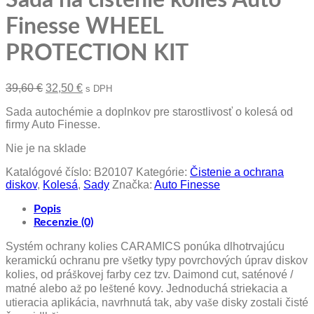
Sada na čistenie kolies Auto
Finesse WHEEL
PROTECTION KIT
Pôvodná
Aktuálna
39,60
€
32,50
€
s DPH
cena
cena
Sada autochémie a doplnkov pre starostlivosť o kolesá od
bola:
je:
firmy Auto Finesse.
39,60 €.
32,50 €.
Nie je na sklade
Katalógové číslo:
B20107
Kategórie:
Čistenie a ochrana
diskov
,
Kolesá
,
Sady
Značka:
Auto Finesse
Popis
Recenzie (0)
Systém ochrany kolies CARAMICS ponúka dlhotrvajúcu
keramickú ochranu pre všetky typy povrchových úprav diskov
kolies, od práškovej farby cez tzv. Daimond cut, saténové /
matné alebo až po leštené kovy. Jednoduchá striekacia a
utieracia aplikácia, navrhnutá tak, aby vaše disky zostali čisté