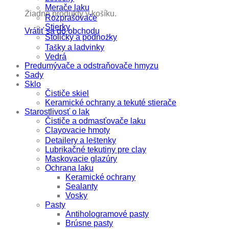
Merače laku
Žiadne produkty v košíku.
Rozprašovače
Stierky
Vrátiť sa do obchodu
Stoličky a podnožky
Tašky a ladvinky
Vedrá
Predumývače a odstraňovače hmyzu
Sady
Sklo
Čističe skiel
Keramické ochrany a tekuté stierače
Starostlivosť o lak
Čističe a odmasťovače laku
Clayovacie hmoty
Detailery a leštenky
Lubrikačné tekutiny pre clay
Maskovacie glazúry
Ochrana laku
Keramické ochrany
Sealanty
Vosky
Pasty
Antihologramové pasty
Brúsne pasty