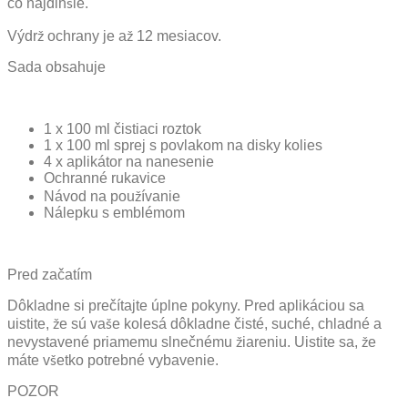
čo najdlhšie.
Výdrž ochrany je až 12 mesiacov.
Sada obsahuje
1 x 100 ml čistiaci roztok
1 x 100 ml sprej s povlakom na disky kolies
4 x aplikátor na nanesenie
Ochranné rukavice
Návod na používanie
Nálepku s emblémom
Pred začatím
Dôkladne si prečítajte úplne pokyny. Pred aplikáciou sa
uistite, že sú vaše kolesá dôkladne čisté, suché, chladné a
nevystavené priamemu slnečnému žiareniu. Uistite sa, že
máte všetko potrebné vybavenie.
POZOR