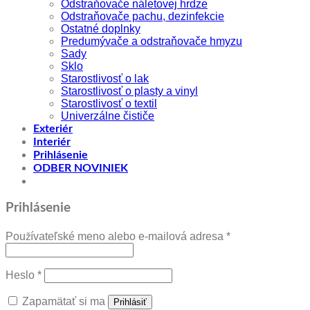
Odstraňovače náletovej hrdze
Odstraňovače pachu, dezinfekcie
Ostatné doplnky
Predumývače a odstraňovače hmyzu
Sady
Sklo
Starostlivosť o lak
Starostlivosť o plasty a vinyl
Starostlivosť o textil
Univerzálne čističe
Exteriér
Interiér
Prihlásenie
ODBER NOVINIEK
Prihlásenie
Povinné
Používateľské meno alebo e-mailová adresa
*
Povinné
Heslo
*
Zapamätať si ma
Prihlásiť