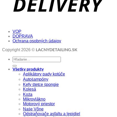
VOP
DOPRAVA
Ochrana osobných údajov
Copyright 2026 ©
LACNYDETAILING.SK
Hľadať:
Všetky produkty
Aplikátory pady kotúče
Autošampóny
Kefy štetce špongie
Kolesá
Koža
Mikrovlákno
Motorový priestor
Naše Vône
Odstraňovače asfaltu a lepidiel