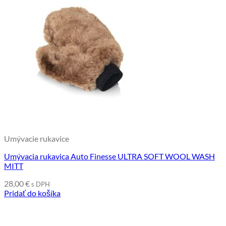
Umývacie rukavice
Umývacia rukavica Auto Finesse ULTRA SOFT WOOL WASH
MITT
28,00
€
s DPH
Pridať do košíka