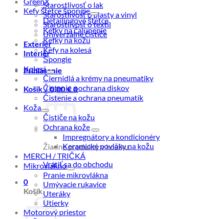
GreenX
Starostlivosť o lak
Kefy štetce špongie
Starostlivosť o plasty a vinyl
Detailingové štetce
Starostlivosť o textil
Kefky na čalúnenie
Univerzálne čističe
Kefky na kožu
Exteriér
Kefy na kolesá
Interiér
Špongie
Kolesá
Prihlásenie
Čiernidlá a krémy na pneumatiky
Čistenie a ochrana diskov
Košík /
0,00
€
0
Čistenie a ochrana pneumatík
Koža
Čističe na kožu
Ochrana kože
Impregnátory a kondicionéry
Keramické povlaky na kožu
Žiadne produkty v košíku.
MERCH / TRIČKÁ
Vrátiť sa do obchodu
Mikrovlákno
Pranie mikrovlákna
0
Umývacie rukavice
Košík
Uteráky
Utierky
Motorový priestor