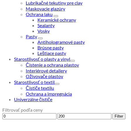
Lubrikačné tekutiny pre clay
Maskovacie glazúry
Ochrana laku
Keramické ochrany
Sealanty
Vosky
Pasty
Antihologramové pasty
Brúsne pasty
Leštiace pasty
Starostlivosť o plasty a vinyl
Čistenie a ochrana plastov
Interiérové detailery
Oživovače plastov
Starostlivosť o textil
Čističe textilu
Ochrana a impregnácia
Univerzálne čističe
Filtrovať podľa ceny
Minimálna
Maximálna
Filter
cena
cena