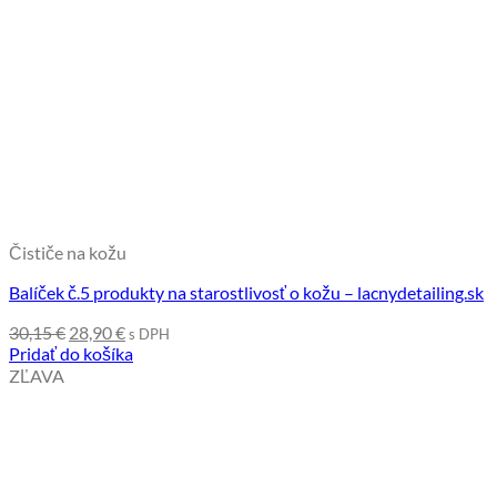
Čističe na kožu
Balíček č.5 produkty na starostlivosť o kožu – lacnydetailing.sk
Pôvodná
Aktuálna
30,15
€
28,90
€
s DPH
cena
cena
Pridať do košíka
bola:
je:
ZĽAVA
30,15 €.
28,90 €.