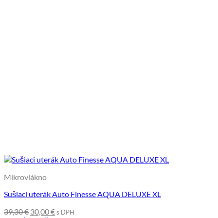
Mikrovlákno
Sušiaci uterák Auto Finesse AQUA DELUXE XL
Pôvodná
Aktuálna
39,30
€
30,00
€
s DPH