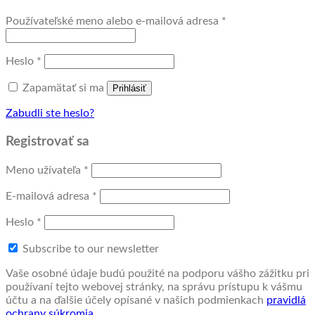
Povinné
Používateľské meno alebo e-mailová adresa
*
Povinné
Heslo
*
Zapamätať si ma
Prihlásiť
Zabudli ste heslo?
Registrovať sa
Povinné
Meno užívateľa
*
Povinné
E-mailová adresa
*
Povinné
Heslo
*
Subscribe to our newsletter
Vaše osobné údaje budú použité na podporu vášho zážitku pri
používaní tejto webovej stránky, na správu prístupu k vášmu
účtu a na ďalšie účely opísané v našich podmienkach
pravidlá
ochrany súkromia
.