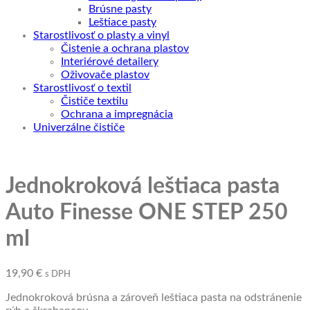
Brúsne pasty
Leštiace pasty
Starostlivosť o plasty a vinyl
Čistenie a ochrana plastov
Interiérové detailery
Oživovače plastov
Starostlivosť o textil
Čističe textilu
Ochrana a impregnácia
Univerzálne čističe
Jednokroková leštiaca pasta
Auto Finesse ONE STEP 250
ml
19,90
€
s DPH
Jednokroková brúsna a zároveň leštiaca pasta na odstránenie