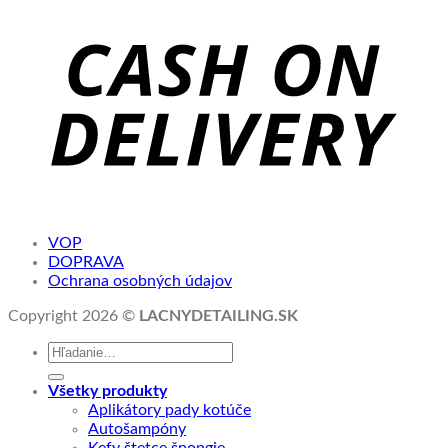
VOP
DOPRAVA
Ochrana osobných údajov
Copyright 2026 ©
LACNYDETAILING.SK
Hľadať:
Všetky produkty
Aplikátory pady kotúče
Autošampóny
Kefy štetce špongie