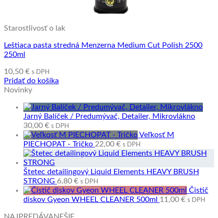
Starostlivosť o lak
Leštiaca pasta stredná Menzerna Medium Cut Polish 2500
250ml
10,50
€
s DPH
Pridať do košíka
Novinky
Jarný Balíček / Predumývač, Detailer, Mikrovlákno
30,00
€
s DPH
Veľkosť M
PIECHOPAT - Tričko
22,00
€
s DPH
Štetec detailingový Liquid Elements HEAVY BRUSH
STRONG
6,80
€
s DPH
Čistič
diskov Gyeon WHEEL CLEANER 500ml
11,00
€
s DPH
NAJPREDÁVANEŠIE