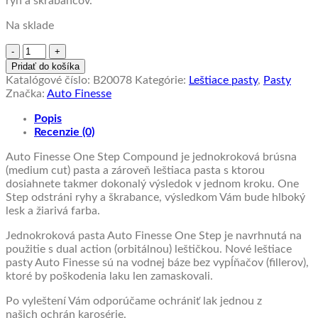
rýh a škrabancov.
Na sklade
množstvo
Jednokroková
Pridať do košíka
leštiaca
Katalógové číslo:
B20078
Kategórie:
Leštiace pasty
,
Pasty
pasta
Značka:
Auto Finesse
Auto
Finesse
Popis
ONE
Recenzie (0)
STEP
Auto Finesse One Step Compound je jednokroková brúsna
250
(medium cut) pasta a zároveň leštiaca pasta s ktorou
ml
dosiahnete takmer dokonalý výsledok v jednom kroku. One
Step odstráni ryhy a škrabance, výsledkom Vám bude hlboký
lesk a žiarivá farba.
Jednokroková pasta Auto Finesse One Step je navrhnutá na
použitie s dual action (orbitálnou) leštičkou. Nové leštiace
pasty Auto Finesse sú na vodnej báze bez vypĺňačov (fillerov),
ktoré by poškodenia laku len zamaskovali.
Po vyleštení Vám odporúčame ochrániť lak jednou z
našich ochrán karosérie.