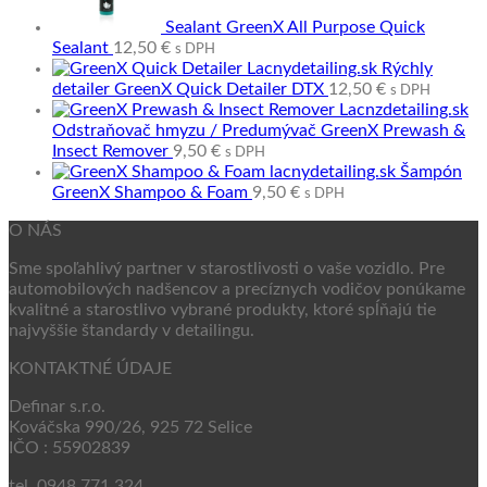
Sealant GreenX All Purpose Quick
Sealant
12,50
€
s DPH
Rýchly
detailer GreenX Quick Detailer DTX
12,50
€
s DPH
Odstraňovač hmyzu / Predumývač GreenX Prewash &
Insect Remover
9,50
€
s DPH
Šampón
GreenX Shampoo & Foam
9,50
€
s DPH
O NÁS
Sme spoľahlivý partner v starostlivosti o vaše vozidlo. Pre
automobilových nadšencov a precíznych vodičov ponúkame
kvalitné a starostlivo vybrané produkty, ktoré spĺňajú tie
najvyššie štandardy v detailingu.
KONTAKTNÉ ÚDAJE
Definar s.r.o.
Kováčska 990/26, 925 72 Selice
IČO : 55902839
tel. 0948 771 324