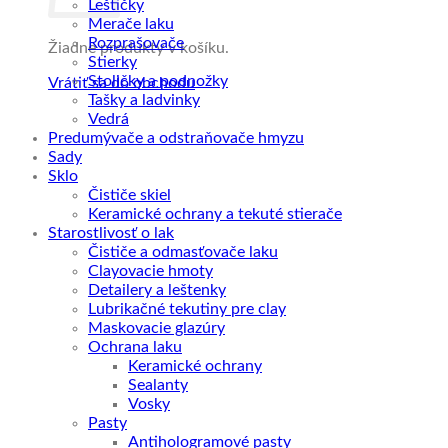
Leštičky
Merače laku
Rozprašovače
Žiadne produkty v košíku.
Stierky
Stoličky a podnožky
Vrátiť sa do obchodu
Tašky a ladvinky
Vedrá
Predumývače a odstraňovače hmyzu
Sady
Sklo
Čističe skiel
Keramické ochrany a tekuté stierače
Starostlivosť o lak
Čističe a odmasťovače laku
Clayovacie hmoty
Detailery a leštenky
Lubrikačné tekutiny pre clay
Maskovacie glazúry
Ochrana laku
Keramické ochrany
Sealanty
Vosky
Pasty
Antihologramové pasty