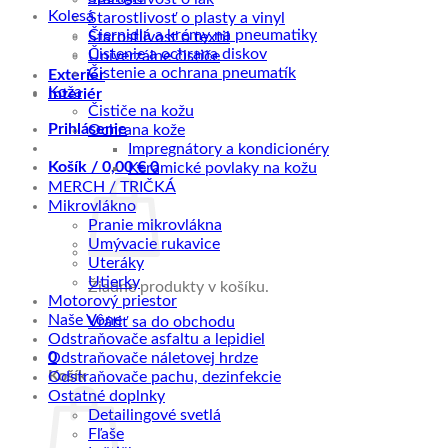
Kolesá
Starostlivosť o plasty a vinyl
Čiernidlá a krémy na pneumatiky
Starostlivosť o textil
Čistenie a ochrana diskov
Univerzálne čističe
Čistenie a ochrana pneumatík
Exteriér
Koža
Interiér
Čističe na kožu
Prihlásenie
Ochrana kože
Impregnátory a kondicionéry
Košík /
0,00
€
0
Keramické povlaky na kožu
MERCH / TRIČKÁ
Mikrovlákno
Pranie mikrovlákna
Umývacie rukavice
Uteráky
Utierky
Žiadne produkty v košíku.
Motorový priestor
Naše Vône
Vrátiť sa do obchodu
Odstraňovače asfaltu a lepidiel
0
Odstraňovače náletovej hrdze
Košík
Odstraňovače pachu, dezinfekcie
Ostatné doplnky
Detailingové svetlá
Fľaše