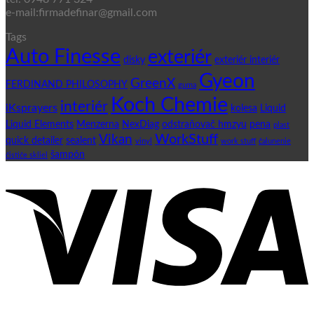
e-mail:firmadefinar@gmail.com
Tags
Auto Finesse
exteriér
disky
exteriér interiér
Gyeon
GreenX
FERDINAND PHILOSOPHY
guma
Koch Chemie
interiér
iKsprayers
kolesa
Liquid
Liquid Elements
Menzerna
NexDiag
odstraňovač hmzyu
pena
plast
WorkStuff
Vikan
quick detailer
sealent
vinyl
work stuff
čalunenie
šampón
čističe skliel