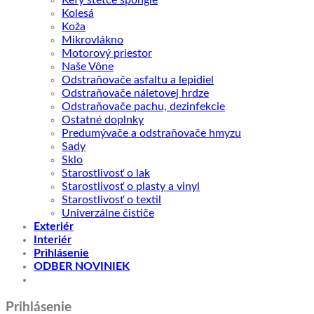
Kolesá
Koža
Mikrovlákno
Motorový priestor
Naše Vône
Odstraňovače asfaltu a lepidiel
Odstraňovače náletovej hrdze
Odstraňovače pachu, dezinfekcie
Ostatné doplnky
Predumývače a odstraňovače hmyzu
Sady
Sklo
Starostlivosť o lak
Starostlivosť o plasty a vinyl
Starostlivosť o textil
Univerzálne čističe
Exteriér
Interiér
Prihlásenie
ODBER NOVINIEK
Prihlásenie