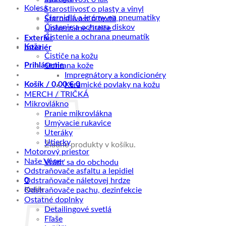
Kolesá
Starostlivosť o plasty a vinyl
Čiernidlá a krémy na pneumatiky
Starostlivosť o textil
Čistenie a ochrana diskov
Univerzálne čističe
Čistenie a ochrana pneumatík
Exteriér
Koža
Interiér
Čističe na kožu
Prihlásenie
Ochrana kože
Impregnátory a kondicionéry
Košík /
0,00
€
0
Keramické povlaky na kožu
MERCH / TRIČKÁ
Mikrovlákno
Pranie mikrovlákna
Umývacie rukavice
Uteráky
Utierky
Žiadne produkty v košíku.
Motorový priestor
Naše Vône
Vrátiť sa do obchodu
Odstraňovače asfaltu a lepidiel
0
Odstraňovače náletovej hrdze
Košík
Odstraňovače pachu, dezinfekcie
Ostatné doplnky
Detailingové svetlá
Fľaše