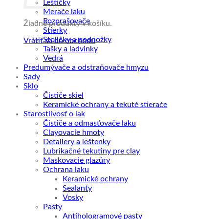
Leštičky
Merače laku
Rozprašovače
Žiadne produkty v košíku.
Stierky
Stoličky a podnožky
Vrátiť sa do obchodu
Tašky a ladvinky
Vedrá
Predumývače a odstraňovače hmyzu
Sady
Sklo
Čističe skiel
Keramické ochrany a tekuté stierače
Starostlivosť o lak
Čističe a odmasťovače laku
Clayovacie hmoty
Detailery a leštenky
Lubrikačné tekutiny pre clay
Maskovacie glazúry
Ochrana laku
Keramické ochrany
Sealanty
Vosky
Pasty
Antihologramové pasty