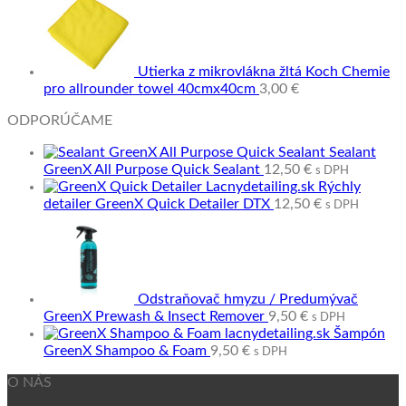
Utierka z mikrovlákna žltá Koch Chemie
pro allrounder towel 40cmx40cm
3,00
€
ODPORÚČAME
Sealant
GreenX All Purpose Quick Sealant
12,50
€
s DPH
Rýchly
detailer GreenX Quick Detailer DTX
12,50
€
s DPH
Odstraňovač hmyzu / Predumývač
GreenX Prewash & Insect Remover
9,50
€
s DPH
Šampón
GreenX Shampoo & Foam
9,50
€
s DPH
O NÁS