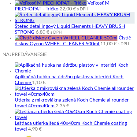
Veľkosť M
PIECHOPAT - Tričko
22,00
€
s DPH
Štetec detailingový Liquid Elements HEAVY BRUSH
STRONG
6,80
€
s DPH
Čistič
diskov Gyeon WHEEL CLEANER 500ml
11,00
€
s DPH
NAJPREDÁVANEŠIE
Aplikačná hubka na údržbu plastov v interiéri Koch
Chemie
1,10
€
Utierka z mikrovlákna zelená Koch Chemie allrounder
towel 40cmx40cm
2,35
€
Leštiaca utierka šedá 40x40cm Koch Chemie coating
towel
4,90
€