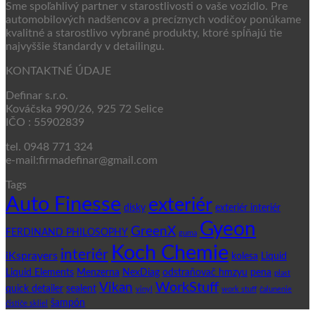
Sme spoľahlivý partner v starostlivosti o vaše vozidlo. Pre
automobilových nadšencov a precíznych vodičov ponúkame
kvalitné a starostlivo vybrané produkty, ktoré spĺňajú tie
najvyššie štandardy v detailingu.
KONTAKTNÉ ÚDAJE
Definar s.r.o.
Kováčska 990/26, 925 72 Selice
IČO : 55902839
tel. 0948 771 324
e-mail:firmadefinar@gmail.com
Tags
Auto Finesse
exteriér
disky
exteriér interiér
Gyeon
GreenX
FERDINAND PHILOSOPHY
guma
Koch Chemie
interiér
iKsprayers
kolesa
Liquid
Liquid Elements
Menzerna
NexDiag
odstraňovač hmzyu
pena
plast
WorkStuff
Vikan
quick detailer
sealent
vinyl
work stuff
čalunenie
šampón
čističe skliel