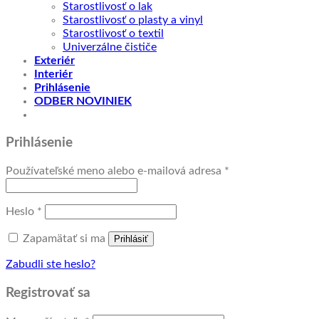
Starostlivosť o lak
Starostlivosť o plasty a vinyl
Starostlivosť o textil
Univerzálne čističe
Exteriér
Interiér
Prihlásenie
ODBER NOVINIEK
Prihlásenie
Povinné
Používateľské meno alebo e-mailová adresa
*
Povinné
Heslo
*
Zapamätať si ma
Prihlásiť
Zabudli ste heslo?
Registrovať sa