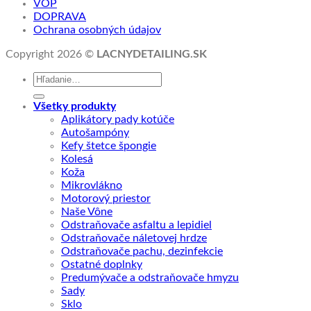
VOP
DOPRAVA
Ochrana osobných údajov
Copyright 2026 ©
LACNYDETAILING.SK
Hľadať:
Všetky produkty
Aplikátory pady kotúče
Autošampóny
Kefy štetce špongie
Kolesá
Koža
Mikrovlákno
Motorový priestor
Naše Vône
Odstraňovače asfaltu a lepidiel
Odstraňovače náletovej hrdze
Odstraňovače pachu, dezinfekcie
Ostatné doplnky
Predumývače a odstraňovače hmyzu
Sady
Sklo