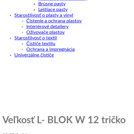
Brúsne pasty
Leštiace pasty
Starostlivosť o plasty a vinyl
Čistenie a ochrana plastov
Interiérové detailery
Oživovače plastov
Starostlivosť o textil
Čističe textilu
Ochrana a impregnácia
Univerzálne čističe
Veľkosť L- BLOK W 12 tričko