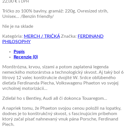
22,00
€
s DPH
Tričko zo 100% bavlny, gramáž: 220g, Ovresized strih,
Unisex… /Benzín friendly/
Nie je na sklade
Kategória:
MERCH / TRIČKÁ
Značka:
FERDINAND
PHILOSOPHY
Popis
Recenzie (0)
Monštrózna, krvou, slzami a potom zaplatená legenda
nemeckého motorárstva a technologický skvost. Aj taký bol 6
litrový 12 valec konštrukcie dvojité W. Srdce obľúbeného
dieťaťa Ferdinanda Piecha, Volkswagenu Phaeton vo svojej
vrcholnej motorizácií…
Zdieľal ho s Bentley, Audi a8 či dokonca Touaregom…
A napriek tomu, že Phaeton svojou cenou položil na lopatky,
dodnes je to konštrukčný skvost, s fascinujúcim príbehom
ktorý začal písať nahnevaný vnuk pána Porsche, Ferdinand
Piech.