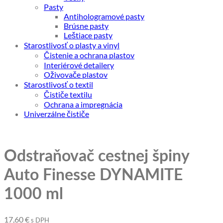
Pasty
Antihologramové pasty
Brúsne pasty
Leštiace pasty
Starostlivosť o plasty a vinyl
Čistenie a ochrana plastov
Interiérové detailery
Oživovače plastov
Starostlivosť o textil
Čističe textilu
Ochrana a impregnácia
Univerzálne čističe
Odstraňovač cestnej špiny
Auto Finesse DYNAMITE
1000 ml
17,60
€
s DPH