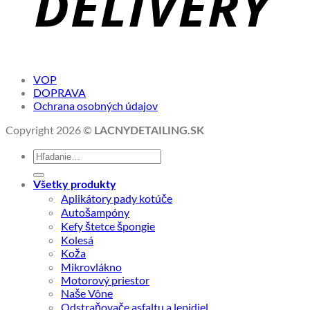
VOP
DOPRAVA
Ochrana osobných údajov
Copyright 2026 ©
LACNYDETAILING.SK
Hľadať:
Všetky produkty
Aplikátory pady kotúče
Autošampóny
Kefy štetce špongie
Kolesá
Koža
Mikrovlákno
Motorový priestor
Naše Vône
Odstraňovače asfaltu a lepidiel