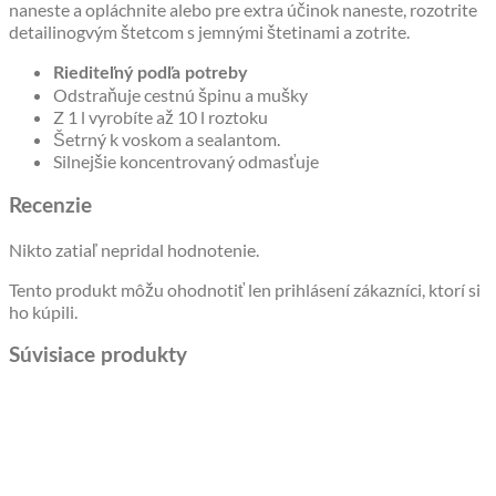
naneste a opláchnite alebo pre extra účinok naneste, rozotrite
detailinogvým štetcom s jemnými štetinami a zotrite.
Riediteľný podľa potreby
Odstraňuje cestnú špinu a mušky
Z 1 l vyrobíte až 10 l roztoku
Šetrný k voskom a sealantom.
Silnejšie koncentrovaný odmasťuje
Recenzie
Nikto zatiaľ nepridal hodnotenie.
Tento produkt môžu ohodnotiť len prihlásení zákazníci, ktorí si
ho kúpili.
Súvisiace produkty