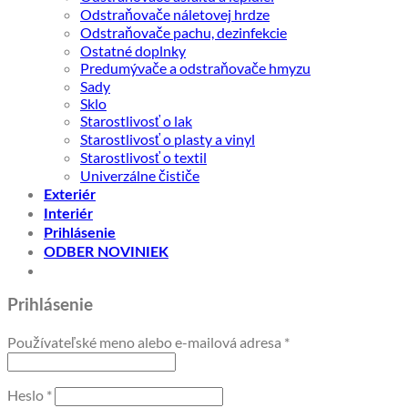
Odstraňovače náletovej hrdze
Odstraňovače pachu, dezinfekcie
Ostatné doplnky
Predumývače a odstraňovače hmyzu
Sady
Sklo
Starostlivosť o lak
Starostlivosť o plasty a vinyl
Starostlivosť o textil
Univerzálne čističe
Exteriér
Interiér
Prihlásenie
ODBER NOVINIEK
Prihlásenie
Povinné
Používateľské meno alebo e-mailová adresa
*
Povinné
Heslo
*