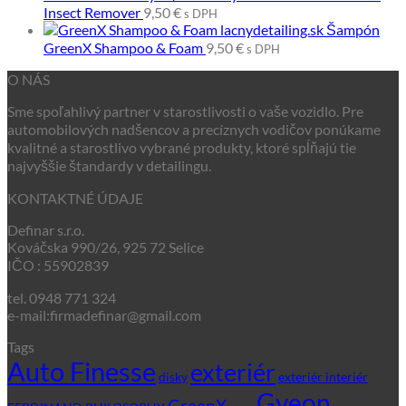
Insect Remover
9,50
€
s DPH
Šampón
GreenX Shampoo & Foam
9,50
€
s DPH
O NÁS
Sme spoľahlivý partner v starostlivosti o vaše vozidlo. Pre
automobilových nadšencov a precíznych vodičov ponúkame
kvalitné a starostlivo vybrané produkty, ktoré spĺňajú tie
najvyššie štandardy v detailingu.
KONTAKTNÉ ÚDAJE
Definar s.r.o.
Kováčska 990/26, 925 72 Selice
IČO : 55902839
tel. 0948 771 324
e-mail:firmadefinar@gmail.com
Tags
Auto Finesse
exteriér
disky
exteriér interiér
Gyeon
GreenX