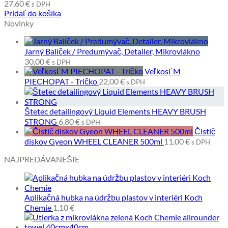
27,60
€
s DPH
Pridať do košíka
Novinky
Jarný Balíček / Predumývač, Detailer, Mikrovlákno
30,00
€
s DPH
Veľkosť M
PIECHOPAT - Tričko
22,00
€
s DPH
Štetec detailingový Liquid Elements HEAVY BRUSH
STRONG
6,80
€
s DPH
Čistič
diskov Gyeon WHEEL CLEANER 500ml
11,00
€
s DPH
NAJPREDÁVANEŠIE
Aplikačná hubka na údržbu plastov v interiéri Koch
Chemie
1,10
€