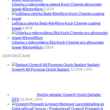
Utierka z mikrovlákna zelená Koch Chemie allrounder
towel 40cmx40cm
2,35
€
Leštiaca utierka šedá 40x40cm Koch Chemie coating
towel
4,90
€
Utierka z mikrovlákna žltá Koch Chemie pro allrounder
towel 40cmx40cm
3,00
€
ODPORÚČAME
Sealant
GreenX All Purpose Quick Sealant
12,50
€
s DPH
Rýchly detailer GreenX Quick Detailer
DTX
12,50
€
s DPH
Odstraňovač hmyzu / Predumývač GreenX Prewash &