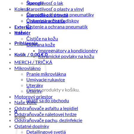
Starostlivosť o lak
Špongie
Kolesá
Starostlivosť o plasty a vinyl
Čiernidlá a krémy na pneumatiky
Starostlivosť o textil
Čistenie a ochrana diskov
Univerzálne čističe
Čistenie a ochrana pneumatík
Exteriér
Koža
Interiér
Čističe na kožu
Prihlásenie
Ochrana kože
Impregnátory a kondicionéry
Košík /
0,00
€
0
Keramické povlaky na kožu
MERCH / TRIČKÁ
Mikrovlákno
Pranie mikrovlákna
Umývacie rukavice
Uteráky
Žiadne produkty v košíku.
Utierky
Motorový priestor
Vrátiť sa do obchodu
Naše Vône
Odstraňovače asfaltu a lepidiel
0
Odstraňovače náletovej hrdze
Košík
Odstraňovače pachu, dezinfekcie
Ostatné doplnky
Detailingové svetlá