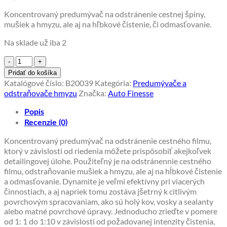
Koncentrovaný predumývač na odstránenie cestnej špiny,
mušiek a hmyzu, ale aj na hľbkové čistenie, či odmasťovanie.
Na sklade už iba 2
množstvo
Odstraňovač
Pridať do košíka
cestnej
Katalógové číslo:
B20039
Kategória:
Predumývače a
špiny
odstraňovače hmyzu
Značka:
Auto Finesse
Auto
Finesse
Popis
DYNAMITE
Recenzie (0)
1000
ml
Koncentrovaný predumývač na odstránenie cestného filmu,
ktorý v závislosti od riedenia môžete prispôsobiť akejkoľvek
detailingovej úlohe. Použiteľný je na odstránennie cestného
filmu, odstraňovanie mušiek a hmyzu, ale aj na hĺbkové čistenie
a odmasťovanie. Dynamite je veľmi efektívny pri viacerých
činnostiach, a aj napriek tomu zostáva jšetrný k citlivým
povrchovým spracovaniam, ako sú holý kov, vosky a sealanty
alebo matné povrchové úpravy. Jednoducho zrieďte v pomere
od 1: 1 do 1:10 v závislosti od požadovanej intenzity čistenia,