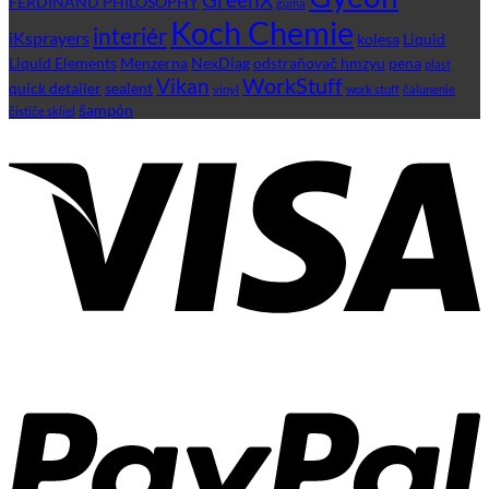
FERDINAND PHILOSOPHY
guma
Koch Chemie
interiér
iKsprayers
kolesa
Liquid
Liquid Elements
Menzerna
NexDiag
odstraňovač hmzyu
pena
plast
WorkStuff
Vikan
quick detailer
sealent
vinyl
work stuff
čalunenie
šampón
čističe skliel