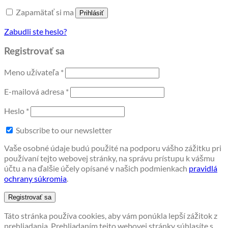
Zapamätať si ma
Prihlásiť
Zabudli ste heslo?
Registrovať sa
Povinné
Meno užívateľa
*
Povinné
E-mailová adresa
*
Povinné
Heslo
*
Subscribe to our newsletter
Vaše osobné údaje budú použité na podporu vášho zážitku pri
používaní tejto webovej stránky, na správu prístupu k vášmu
účtu a na ďalšie účely opísané v našich podmienkach
pravidlá
ochrany súkromia
.
Registrovať sa
Táto stránka používa cookies, aby vám ponúkla lepší zážitok z
prehliadania. Prehliadaním tejto webovej stránky súhlasíte s