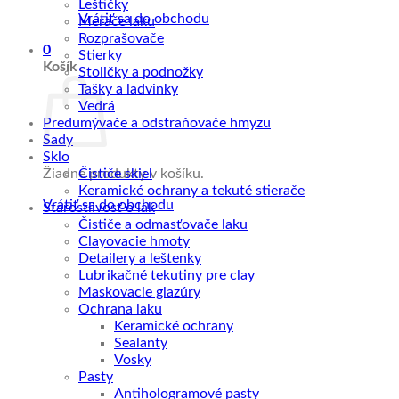
Leštičky
Vrátiť sa do obchodu
Merače laku
Rozprašovače
0
Stierky
Košík
Stoličky a podnožky
Tašky a ladvinky
Vedrá
Predumývače a odstraňovače hmyzu
Sady
Sklo
Žiadne produkty v košíku.
Čističe skiel
Keramické ochrany a tekuté stierače
Vrátiť sa do obchodu
Starostlivosť o lak
Čističe a odmasťovače laku
Clayovacie hmoty
Detailery a leštenky
Lubrikačné tekutiny pre clay
Maskovacie glazúry
Ochrana laku
Keramické ochrany
Sealanty
Vosky
Pasty
Antihologramové pasty