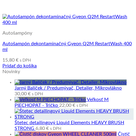
Autošampóny
Autošampón dekontaminačný Gyeon Q2M RestartWash 400
ml
15,80
€
s DPH
Pridať do košíka
Novinky
Jarný Balíček / Predumývač, Detailer, Mikrovlákno
30,00
€
s DPH
Veľkosť M
PIECHOPAT - Tričko
22,00
€
s DPH
Štetec detailingový Liquid Elements HEAVY BRUSH
STRONG
6,80
€
s DPH
Čistič