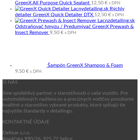
GreenX All Purpose Quick Sealant
12,50
€
s DPH
Rýchly
detailer GreenX Quick Detailer DTX
12,50
€
s DPH
Odstraňovač hmyzu / Predumývač GreenX Prewash &
Insect Remover
9,50
€
s DPH
Šampón GreenX Shampoo & Foam
9,50
€
s DPH
O NÁS
Sme spoľahlivý partner v starostlivosti o vaše vozidlo. Pre
automobilových nadšencov a precíznych vodičov ponúkame
kvalitné a starostlivo vybrané produkty, ktoré spĺňajú tie
najvyššie štandardy v detailingu.
KONTAKTNÉ ÚDAJE
Definar s.r.o.
Kováčska 990/26, 925 72 Selice