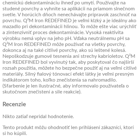
chemickú dekontamináciu ihneď po umytí. Používajte na
studené povrchy a vyhnite sa aplikácii na priamom slnečnom
svetle. V horúcich dňoch nenechávajte prípravok zaschnúť na
povrchu. Q²M Iron REDEFINED je veľmi klzký a je ideálny ako
mazadlo pri dekontaminácii hlinou. To môže ešte viac urýchliť
a zintenzívniť proces dekontaminácie. Vysoká reaktivita
výrobku nemá vplyv na jeho pH. Vďaka neutrálnemu pH sa
Q²M Iron REDEFINED môže používať na všetky povrchy,
dokonca aj na také citlivé povrchy, ako sú leštené kolesá.
Nepoškodzuje gumové tesnenia ani strechy kabrioletov. Q²M
Iron REDEFINED bol vyvinutý tak, aby poskytoval čo najširší
rozsah použitia, môžete ho bezpečne použiť aj na veľmi citlivé
materiály. Silný fialový tónovací efekt látky je veľmi presným
indikátorom toho, koľko znečistenia sa nahromadilo.
(Sfarbenie je len ilustračné, aby informovalo používateľa o
skutočnom znečistení a sile reakcie).
Recenzie
Nikto zatiaľ nepridal hodnotenie.
Tento produkt môžu ohodnotiť len prihlásení zákazníci, ktorí
si ho kúpili.