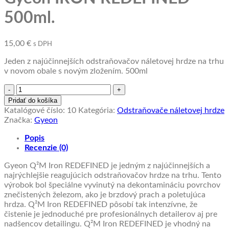
500ml.
15,00
€
s DPH
Jeden z najúčinnejších odstraňovačov náletovej hrdze na trhu
v novom obale s novým zložením. 500ml
množstvo
odtraňovač
Pridať do košíka
náletovej
Katalógové číslo:
10
Kategória:
Odstraňovače náletovej hrdze
hrdze
Značka:
Gyeon
Gyeon
IRON
Popis
REDEFINED
Recenzie (0)
500ml.
Gyeon Q²M Iron REDEFINED je jedným z najúčinnejších a
najrýchlejšie reagujúcich odstraňovačov hrdze na trhu. Tento
výrobok bol špeciálne vyvinutý na dekontamináciu povrchov
znečistených železom, ako je brzdový prach a poletujúca
hrdza. Q²M Iron REDEFINED pôsobí tak intenzívne, že
čistenie je jednoduché pre profesionálnych detailerov aj pre
nadšencov detailingu. Q²M Iron REDEFINED je vhodný na