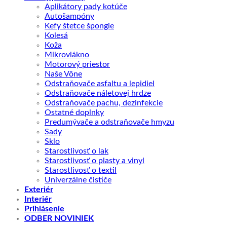
Aplikátory pady kotúče
Autošampóny
Kefy štetce špongie
Kolesá
Koža
Mikrovlákno
Motorový priestor
Naše Vône
Odstraňovače asfaltu a lepidiel
Odstraňovače náletovej hrdze
Odstraňovače pachu, dezinfekcie
Ostatné doplnky
Predumývače a odstraňovače hmyzu
Sady
Sklo
Starostlivosť o lak
Starostlivosť o plasty a vinyl
Starostlivosť o textil
Univerzálne čističe
Exteriér
Interiér
Prihlásenie
ODBER NOVINIEK