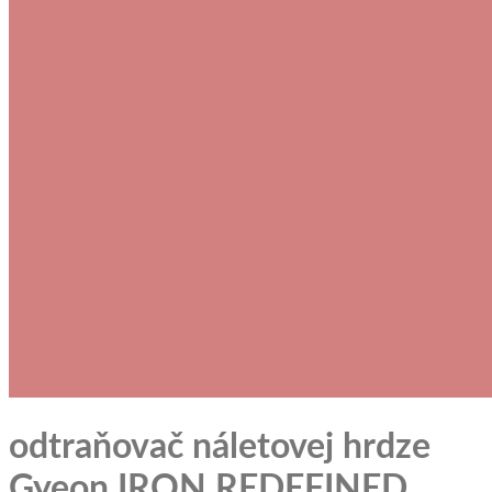
odtraňovač náletovej hrdze
Gyeon IRON REDEFINED