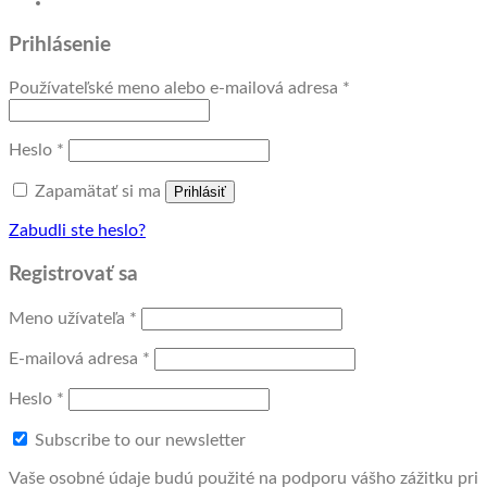
Prihlásenie
Povinné
Používateľské meno alebo e-mailová adresa
*
Povinné
Heslo
*
Zapamätať si ma
Prihlásiť
Zabudli ste heslo?
Registrovať sa
Povinné
Meno užívateľa
*
Povinné
E-mailová adresa
*
Povinné
Heslo
*
Subscribe to our newsletter
Vaše osobné údaje budú použité na podporu vášho zážitku pri