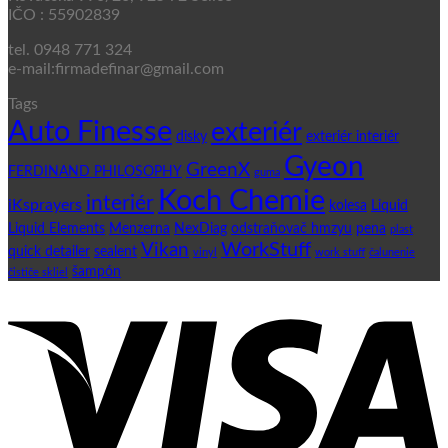
IČO : 55902839
tel. 0948 771 324
e-mail:firmadefinar@gmail.com
Tags
Auto Finesse
exteriér
disky
exteriér interiér
Gyeon
GreenX
FERDINAND PHILOSOPHY
guma
Koch Chemie
interiér
iKsprayers
kolesa
Liquid
Liquid Elements
Menzerna
NexDiag
odstraňovač hmzyu
pena
plast
WorkStuff
Vikan
quick detailer
sealent
vinyl
work stuff
čalunenie
šampón
čističe skliel