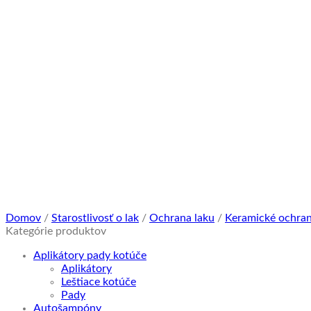
Domov
/
Starostlivosť o lak
/
Ochrana laku
/
Keramické ochra
Kategórie produktov
Aplikátory pady kotúče
Aplikátory
Leštiace kotúče
Pady
Autošampóny