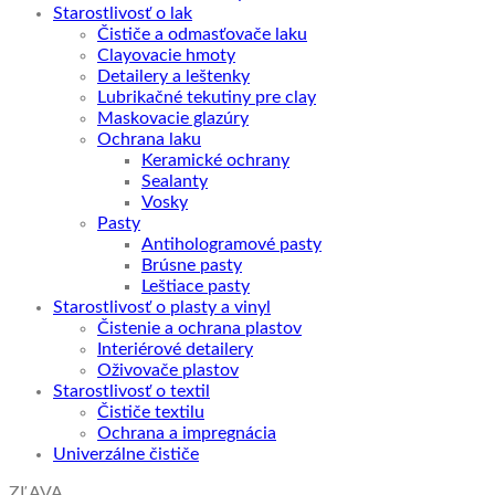
Starostlivosť o lak
Čističe a odmasťovače laku
Clayovacie hmoty
Detailery a leštenky
Lubrikačné tekutiny pre clay
Maskovacie glazúry
Ochrana laku
Keramické ochrany
Sealanty
Vosky
Pasty
Antihologramové pasty
Brúsne pasty
Leštiace pasty
Starostlivosť o plasty a vinyl
Čistenie a ochrana plastov
Interiérové detailery
Oživovače plastov
Starostlivosť o textil
Čističe textilu
Ochrana a impregnácia
Univerzálne čističe
ZĽAVA