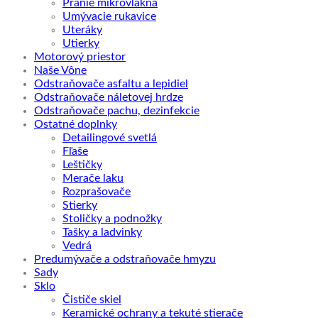
Pranie mikrovlákna
Umývacie rukavice
Uteráky
Utierky
Motorový priestor
Naše Vône
Odstraňovače asfaltu a lepidiel
Odstraňovače náletovej hrdze
Odstraňovače pachu, dezinfekcie
Ostatné doplnky
Detailingové svetlá
Fľaše
Leštičky
Merače laku
Rozprašovače
Stierky
Stoličky a podnožky
Tašky a ladvinky
Vedrá
Predumývače a odstraňovače hmyzu
Sady
Sklo
Čističe skiel
Keramické ochrany a tekuté stierače