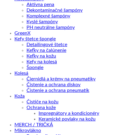
Aktívna pena
Dekontaminačné šampóny
Komplexné šampóny
Kyslé šampóny
PH neutrálne šampóny
GreenX
Kefy štetce špongie
Detailingové štetce
Kefky na čalúnenie
Kefky na kožu
Kefy na kolesá
Špongie
Kolesá
Čiernidlá a krémy na pneumatiky
Čistenie a ochrana diskov
Čistenie a ochrana pneumatík
Koža
Čističe na kožu
Ochrana kože
Impregnátory a kondicionéry
Keramické povlaky na kožu
MERCH / TRIČKÁ
Mikrovlákno