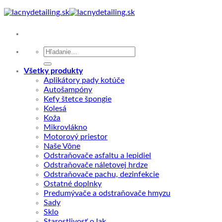
Skip
to
content
Hľadať:
Všetky produkty
Aplikátory pady kotúče
Autošampóny
Kefy štetce špongie
Kolesá
Koža
Mikrovlákno
Motorový priestor
Naše Vône
Odstraňovače asfaltu a lepidiel
Odstraňovače náletovej hrdze
Odstraňovače pachu, dezinfekcie
Ostatné doplnky
Predumývače a odstraňovače hmyzu
Sady
Sklo
Starostlivosť o lak