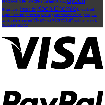
Gyeon
GreenX
FERDINAND PHILOSOPHY
guma
Koch Chemie
interiér
iKsprayers
kolesa
Liquid
Liquid Elements
Menzerna
NexDiag
odstraňovač hmzyu
pena
plast
WorkStuff
Vikan
quick detailer
sealent
vinyl
work stuff
čalunenie
šampón
čističe skliel