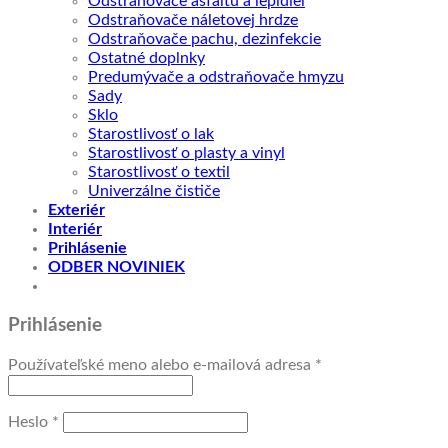
Odstraňovače asfaltu a lepidiel
Odstraňovače náletovej hrdze
Odstraňovače pachu, dezinfekcie
Ostatné doplnky
Predumývače a odstraňovače hmyzu
Sady
Sklo
Starostlivosť o lak
Starostlivosť o plasty a vinyl
Starostlivosť o textil
Univerzálne čističe
Exteriér
Interiér
Prihlásenie
ODBER NOVINIEK
Prihlásenie
Povinné
Používateľské meno alebo e-mailová adresa
*
Povinné
Heslo
*