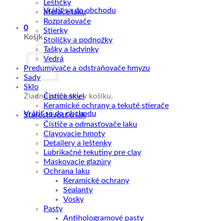
Leštičky
Vrátiť sa do obchodu
Merače laku
Rozprašovače
0
Stierky
Košík
Stoličky a podnožky
Tašky a ladvinky
Vedrá
Predumývače a odstraňovače hmyzu
Sady
Sklo
Žiadne produkty v košíku.
Čističe skiel
Keramické ochrany a tekuté stierače
Vrátiť sa do obchodu
Starostlivosť o lak
Čističe a odmasťovače laku
Clayovacie hmoty
Detailery a leštenky
Lubrikačné tekutiny pre clay
Maskovacie glazúry
Ochrana laku
Keramické ochrany
Sealanty
Vosky
Pasty
Antihologramové pasty