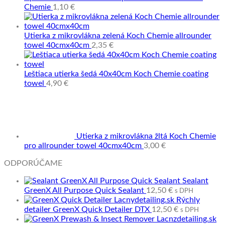
Chemie
1,10
€
Utierka z mikrovlákna zelená Koch Chemie allrounder
towel 40cmx40cm
2,35
€
Leštiaca utierka šedá 40x40cm Koch Chemie coating
towel
4,90
€
Utierka z mikrovlákna žltá Koch Chemie
pro allrounder towel 40cmx40cm
3,00
€
ODPORÚČAME
Sealant
GreenX All Purpose Quick Sealant
12,50
€
s DPH
Rýchly
detailer GreenX Quick Detailer DTX
12,50
€
s DPH