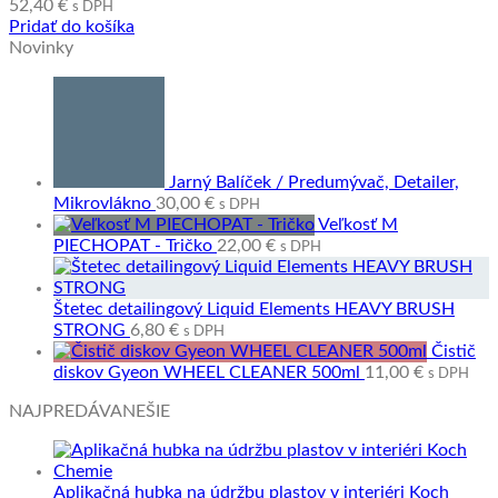
52,40
€
s DPH
Pridať do košíka
Novinky
Jarný Balíček / Predumývač, Detailer,
Mikrovlákno
30,00
€
s DPH
Veľkosť M
PIECHOPAT - Tričko
22,00
€
s DPH
Štetec detailingový Liquid Elements HEAVY BRUSH
STRONG
6,80
€
s DPH
Čistič
diskov Gyeon WHEEL CLEANER 500ml
11,00
€
s DPH
NAJPREDÁVANEŠIE
Aplikačná hubka na údržbu plastov v interiéri Koch