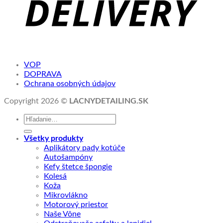
VOP
DOPRAVA
Ochrana osobných údajov
Copyright 2026 ©
LACNYDETAILING.SK
Hľadať:
Všetky produkty
Aplikátory pady kotúče
Autošampóny
Kefy štetce špongie
Kolesá
Koža
Mikrovlákno
Motorový priestor
Naše Vône