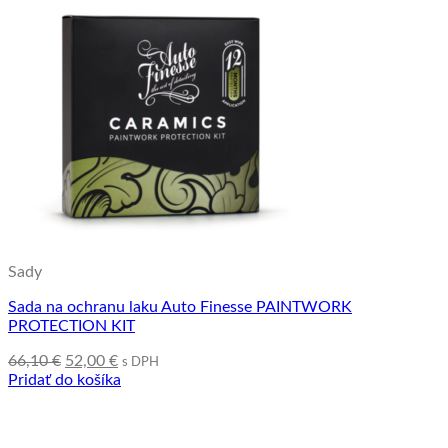
Sady
Sada na ochranu laku Auto Finesse PAINTWORK
PROTECTION KIT
Pôvodná
Aktuálna
66,10
€
52,00
€
s DPH
cena
cena
Pridať do košíka
bola:
je:
66,10 €.
52,00 €.