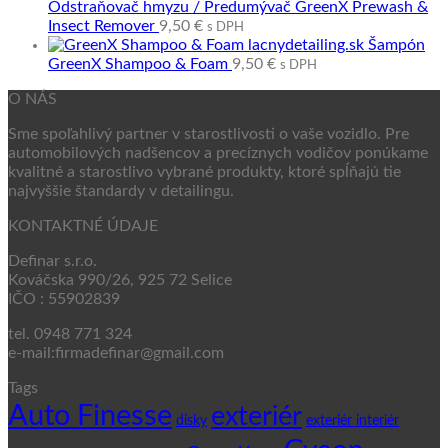
Odstraňovač hmyzu / Predumývač GreenX Prewash &
Insect Remover
9,50
€
s DPH
Šampón
GreenX Shampoo & Foam
9,50
€
s DPH
O NÁS
Sme spoľahlivý partner v starostlivosti o vaše vozidlo. Pre
automobilových nadšencov a precíznych vodičov ponúkame
kvalitné a starostlivo vybrané produkty, ktoré spĺňajú tie
najvyššie štandardy v detailingu.
KONTAKTNÉ ÚDAJE
Definar s.r.o.
Kováčska 990/26, 925 72 Selice
IČO : 55902839
tel. 0948 771 324
e-mail:firmadefinar@gmail.com
Tags
Auto Finesse
exteriér
disky
exteriér interiér