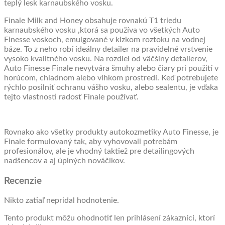
teplý lesk karnaubského vosku.
Finale Milk and Honey obsahuje rovnakú T1 triedu
karnaubského vosku ,ktorá sa používa vo všetkých Auto
Finesse voskoch, emulgované v klzkom roztoku na vodnej
báze. To z neho robí ideálny detailer na pravidelné vrstvenie
vysoko kvalitného vosku. Na rozdiel od väčšiny detailerov,
Auto Finesse Finale nevytvára šmuhy alebo čiary pri použití v
horúcom, chladnom alebo vlhkom prostredí. Keď potrebujete
rýchlo posilniť ochranu vášho vosku, alebo sealentu, je vďaka
tejto vlastnosti radosť Finale používať.
Rovnako ako všetky produkty autokozmetiky Auto Finesse, je
Finale formulovaný tak, aby vyhovovali potrebám
profesionálov, ale je vhodný taktiež pre detailingových
nadšencov a aj úplných nováčikov.
Recenzie
Nikto zatiaľ nepridal hodnotenie.
Tento produkt môžu ohodnotiť len prihlásení zákazníci, ktorí