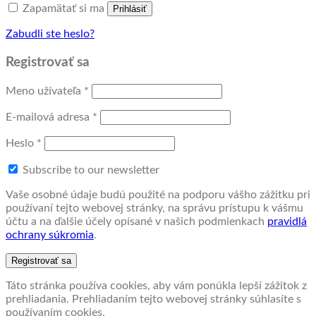
Zapamätať si ma
Prihlásiť
Zabudli ste heslo?
Registrovať sa
Povinné
Meno užívateľa
*
Povinné
E-mailová adresa
*
Povinné
Heslo
*
Subscribe to our newsletter
Vaše osobné údaje budú použité na podporu vášho zážitku pri
používaní tejto webovej stránky, na správu prístupu k vášmu
účtu a na ďalšie účely opísané v našich podmienkach
pravidlá
ochrany súkromia
.
Registrovať sa
Táto stránka používa cookies, aby vám ponúkla lepší zážitok z
prehliadania. Prehliadaním tejto webovej stránky súhlasíte s
používaním cookies.