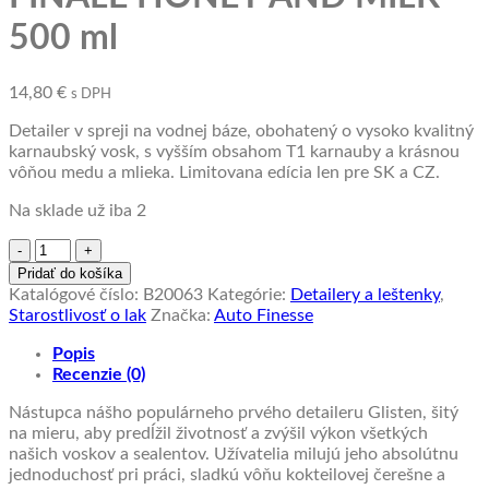
500 ml
14,80
€
s DPH
Detailer v spreji na vodnej báze, obohatený o vysoko kvalitný
karnaubský vosk, s vyšším obsahom T1 karnauby a krásnou
vôňou medu a mlieka. Limitovana edícia len pre SK a CZ.
Na sklade už iba 2
množstvo
Quick
Pridať do košíka
detailer
Katalógové číslo:
B20063
Kategórie:
Detailery a leštenky
,
Auto
Starostlivosť o lak
Značka:
Auto Finesse
Finesse
FINALE
Popis
HONEY
Recenzie (0)
AND
Nástupca nášho populárneho prvého detaileru Glisten, šitý
MILK
na mieru, aby predĺžil životnosť a zvýšil výkon všetkých
500
našich voskov a sealentov. Užívatelia milujú jeho absolútnu
ml
jednoduchosť pri práci, sladkú vôňu kokteilovej čerešne a