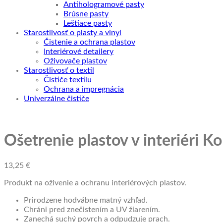
Antihologramové pasty
Brúsne pasty
Leštiace pasty
Starostlivosť o plasty a vinyl
Čistenie a ochrana plastov
Interiérové detailery
Oživovače plastov
Starostlivosť o textil
Čističe textilu
Ochrana a impregnácia
Univerzálne čističe
Ošetrenie plastov v interiéri
13,25
€
Produkt na oživenie a ochranu interiérových plastov.
Prirodzene hodvábne matný vzhľad.
Chráni pred znečistením a UV žiarením.
Zanechá suchý povrch a odpudzuje prach.