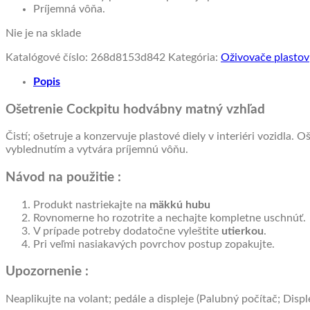
Príjemná vôňa.
Nie je na sklade
Katalógové číslo:
268d8153d842
Kategória:
Oživovače plastov
Popis
Ošetrenie Cockpitu hodvábny matný vzhľad
Čistí; ošetruje a konzervuje plastové diely v interiéri vozidl
vyblednutím a vytvára príjemnú vôňu.
Návod na použitie :
Produkt nastriekajte na
mäkkú hubu
Rovnomerne ho rozotrite a nechajte kompletne uschnúť.
V prípade potreby dodatočne vyleštite
utierkou
.
Pri veľmi nasiakavých povrchov postup zopakujte.
Upozornenie :
Neaplikujte na volant; pedále a displeje (Palubný počítač; Disple