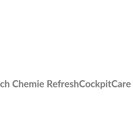
 Koch Chemie RefreshCockpitCar