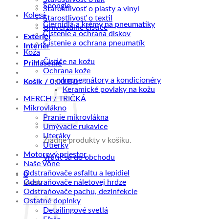
Špongie
Starostlivosť o plasty a vinyl
Kolesá
Starostlivosť o textil
Čiernidlá a krémy na pneumatiky
Univerzálne čističe
Čistenie a ochrana diskov
Exteriér
Čistenie a ochrana pneumatík
Interiér
Koža
Čističe na kožu
Prihlásenie
Ochrana kože
Impregnátory a kondicionéry
Košík /
0,00
€
0
Keramické povlaky na kožu
MERCH / TRIČKÁ
Mikrovlákno
Pranie mikrovlákna
Umývacie rukavice
Uteráky
Žiadne produkty v košíku.
Utierky
Motorový priestor
Vrátiť sa do obchodu
Naše Vône
Odstraňovače asfaltu a lepidiel
0
Odstraňovače náletovej hrdze
Košík
Odstraňovače pachu, dezinfekcie
Ostatné doplnky
Detailingové svetlá