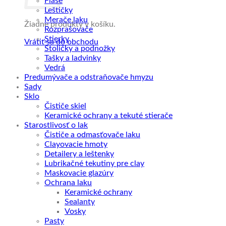
Fľaše
Leštičky
Merače laku
Žiadne produkty v košíku.
Rozprašovače
Stierky
Vrátiť sa do obchodu
Stoličky a podnožky
Tašky a ladvinky
Vedrá
Predumývače a odstraňovače hmyzu
Sady
Sklo
Čističe skiel
Keramické ochrany a tekuté stierače
Starostlivosť o lak
Čističe a odmasťovače laku
Clayovacie hmoty
Detailery a leštenky
Lubrikačné tekutiny pre clay
Maskovacie glazúry
Ochrana laku
Keramické ochrany
Sealanty
Vosky
Pasty